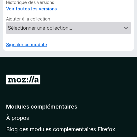
Historique des versions
Voir toutes les versions
Ajouter à la collection
Signaler ce module
A
l
l
e
Modules complémentaires
r
À propos
à
l
Blog des modules complémentaires Firefox
a