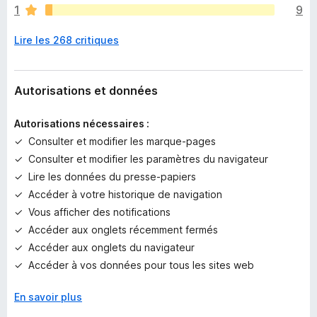
1
9
u
c
Lire les 268 critiques
u
n
e
n
Autorisations et données
o
t
Autorisations nécessaires :
e
Consulter et modifier les marque-pages
p
Consulter et modifier les paramètres du navigateur
o
u
Lire les données du presse-papiers
r
Accéder à votre historique de navigation
l
Vous afficher des notifications
’
Accéder aux onglets récemment fermés
i
Accéder aux onglets du navigateur
n
Accéder à vos données pour tous les sites web
s
t
a
En savoir plus
n