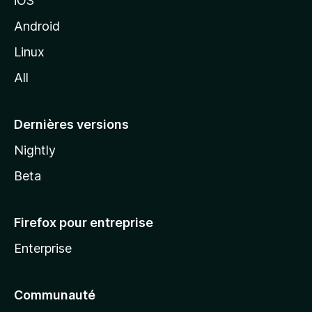
iOS
o
z
Android
i
Linux
l
All
l
a
Dernières versions
Nightly
Beta
Firefox pour entreprise
Enterprise
Communauté