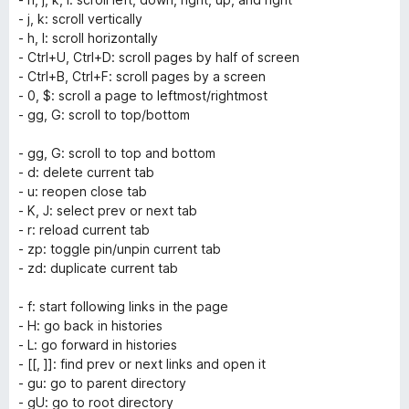
-
j
,
k
: scroll vertically
-
h
,
l
: scroll horizontally
-
Ctrl+U
,
Ctrl+D
: scroll pages by half of screen
-
Ctrl+B
,
Ctrl+F
: scroll pages by a screen
-
0
,
$
: scroll a page to leftmost/rightmost
-
gg
,
G
: scroll to top/bottom
-
gg
,
G
: scroll to top and bottom
-
d
: delete current tab
-
u
: reopen close tab
-
K
,
J
: select prev or next tab
-
r
: reload current tab
-
zp
: toggle pin/unpin current tab
-
zd
: duplicate current tab
-
f
: start following links in the page
-
H
: go back in histories
-
L
: go forward in histories
-
[[
,
]]
: find prev or next links and open it
-
gu
: go to parent directory
-
gU
: go to root directory