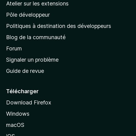
Atelier sur les extensions
p
Pôle développeur
a
g
Politiques à destination des développeurs
e
Blog de la communauté
d
’
Forum
a
Signaler un problème
c
Guide de revue
c
u
e
Télécharger
i
Download Firefox
l
Windows
d
e
macOS
M