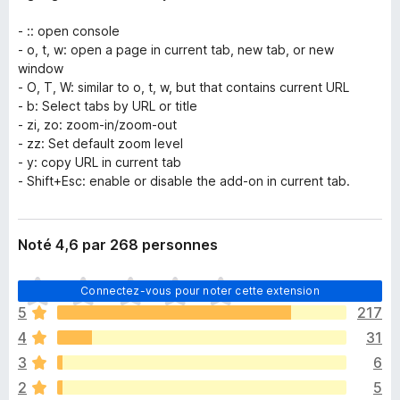
-
:
: open console
-
o
, t, w: open a page in current tab, new tab, or new
window
-
O
, T, W: similar to o, t, w, but that contains current URL
-
b
: Select tabs by URL or title
-
zi
,
zo
: zoom-in/zoom-out
-
zz
: Set default zoom level
-
y
: copy URL in current tab
-
Shift+Esc
: enable or disable the add-on in current tab.
Noté 4,6 par 268 personnes
I
Connectez-vous pour noter cette extension
l
5
217
n
4
31
’
y
3
6
a
2
5
a