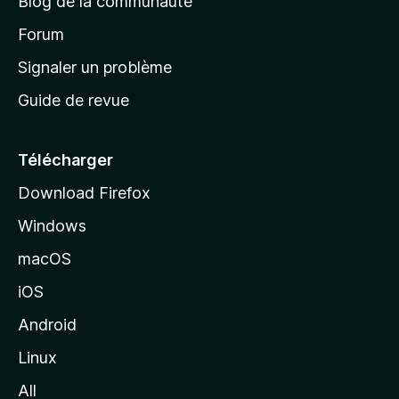
Blog de la communauté
d
’
Forum
a
Signaler un problème
c
Guide de revue
c
u
e
Télécharger
i
Download Firefox
l
Windows
d
e
macOS
M
iOS
o
z
Android
i
Linux
l
All
l