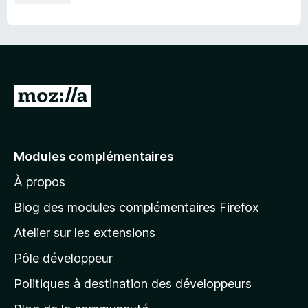
A
l
l
e
Modules complémentaires
r
À propos
à
l
Blog des modules complémentaires Firefox
a
Atelier sur les extensions
p
Pôle développeur
a
g
Politiques à destination des développeurs
e