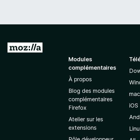
A
l
Modules
Tél
l
complémentaires
Dow
e
À propos
r
Win
à
Blog des modules
ma
l
complémentaires
a
iOS
Firefox
p
And
Atelier sur les
a
extensions
Lin
g
e
Pôle développeur