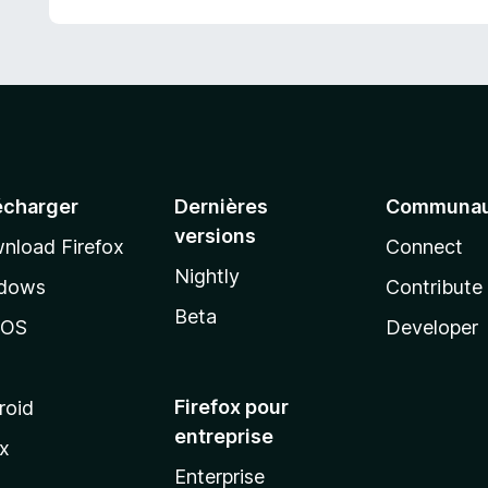
écharger
Dernières
Communau
versions
nload Firefox
Connect
Nightly
dows
Contribute
Beta
cOS
Developer
Firefox pour
roid
entreprise
ux
Enterprise