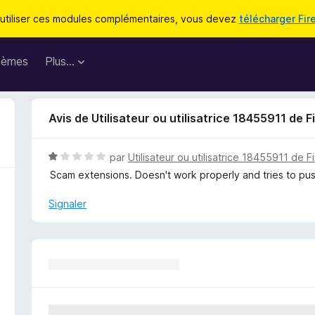
utiliser ces modules complémentaires, vous devez
télécharger Fir
hèmes
Plus…
Avis de Utilisateur ou utilisatrice 18455911 de F
N
par
Utilisateur ou utilisatrice 18455911 de F
o
Scam extensions. Doesn't work properly and tries to pus
t
é
Signaler
1
s
u
r
5