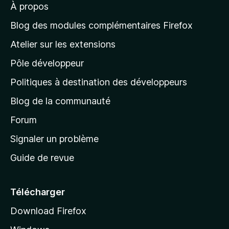
À propos
à
b
l
Blog des modules complémentaires Firefox
a
i
Atelier sur les extensions
p
Pôle développeur
a
l
g
Politiques à destination des développeurs
i
e
Blog de la communauté
d
t
’
Forum
a
Signaler un problème
y
c
Guide de revue
c
B
u
o
e
Télécharger
i
Download Firefox
o
l