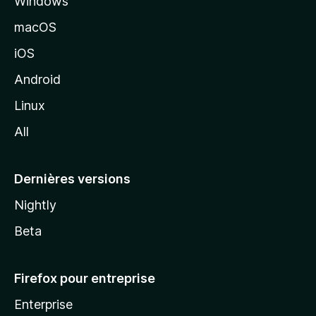
Windows
d
s
e
macOS
M
t
iOS
o
z
e
Android
i
Linux
r
l
All
l
f
a
Dernières versions
o
Nightly
r
Beta
G
Firefox pour entreprise
o
Enterprise