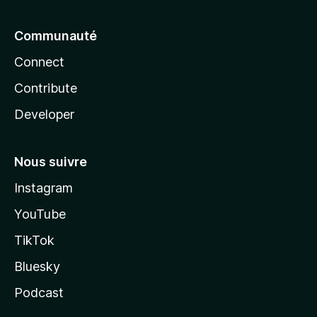
o
g
Communauté
Connect
l
Contribute
e
Developer
A
Nous suivre
d
Instagram
s
YouTube
TikTok
Bluesky
Podcast