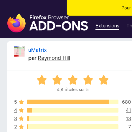
Pour 
M
o
Extensions
T
d
u
l
C
uMatrix
e
par
Raymond Hill
s
r
p
o
i
N
u
o
r
4,8 étoiles sur 5
t
t
l
é
e
5
680
4
i
n
,
4
41
8
a
3
13
q
s
v
2
7
u
i