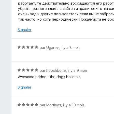
работает, те действительно восхищаются его рабо
убрать, разного хлама с сайтов и нравится что ты с
очень рад и другие пользователи если вы не заброс
так часто, но хоть периодически. Пожалуйста не бро
Signaler
N
par
Ugarov
,
il y a 8 mois
o
t
é
5
N
par
hoochbone
,
il y a 9 mois
s
o
Awesome addon - the dogs bollocks!
u
t
r
é
Signaler
5
5
s
u
N
par
Mortimer
,
il y a 10 mois
r
o
5