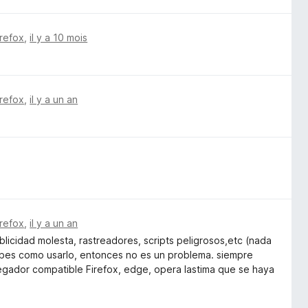
irefox
,
il y a 10 mois
irefox
,
il y a un an
irefox
,
il y a un an
idad molesta, rastreadores, scripts peligrosos,etc (nada
sabes como usarlo, entonces no es un problema. siempre
avegador compatible Firefox, edge, opera lastima que se haya