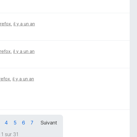
irefox
,
il y a un an
irefox
,
il y a un an
irefox
,
il y a un an
4
5
6
7
Suivant
1 sur 31