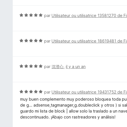
t
é
5
N
par
Utilisateur ou utilisatrice 13581270 de F
s
o
u
t
r
é
5
5
N
par
Utilisateur ou utilisatrice 18619481 de F
s
o
u
t
r
é
5
5
N
par
沈澄心
,
il y a un an
s
o
u
t
r
é
5
5
N
par
Utilisateur ou utilisatrice 19431752 de F
s
o
muy buen complemento muy poderoso bloquea toda public
u
t
de g... adsense,tagmanager,g.doubleclick y otros ) si 
r
é
guardo mi lista de block | allow solo la traslado a un n
5
5
descontinuado. ¡Abajo con rastreadores y análisis!
s