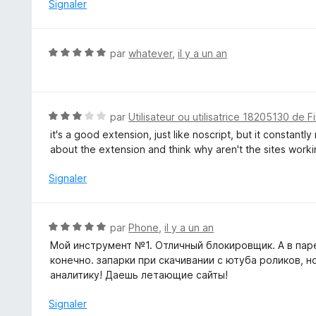
u
Signaler
r
5
N
par
whatever
,
il y a un an
o
t
é
5
N
par
Utilisateur ou utilisatrice 18205130 de F
s
o
it's a good extension, just like noscript, but it constant
u
t
about the extension and think why aren't the sites work
r
é
5
3
Signaler
s
u
r
N
par
Phone
,
il y a un an
5
o
Мой инструмент №1. Отличный блокировщик. А в паре 
t
конечно. запарки при скачивании с ютуба роликов, н
é
аналитику! Даешь летающие сайты!
5
s
Signaler
u