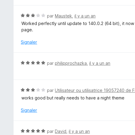
r
5
N
par
Maustek
,
il y a un an
o
Worked perfectly until update to 140.0.2 (64 bit), it n
t
page.
é
3
Signaler
s
u
r
N
par
philipprochazka
,
il y a un an
5
o
t
é
5
N
par
Utilisateur ou utilisatrice 19057240 de F
s
o
works good but really needs to have a night theme
u
t
r
é
Signaler
5
3
s
u
N
par
David
,
il y a un an
r