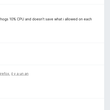
ow hogs 10% CPU and doesn't save what i allowed on each
irefox
,
il y a un an