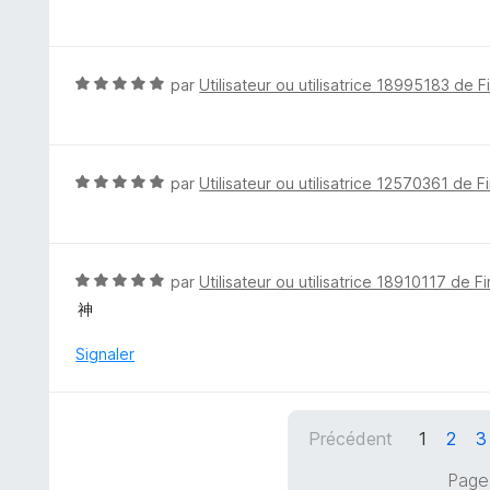
o
5
t
é
5
N
par
Utilisateur ou utilisatrice 18995183 de F
s
o
u
t
r
é
5
5
N
par
Utilisateur ou utilisatrice 12570361 de F
s
o
u
t
r
é
5
5
N
par
Utilisateur ou utilisatrice 18910117 de F
s
o
神
u
t
r
é
Signaler
5
5
s
u
Précédent
1
2
3
r
5
Page 