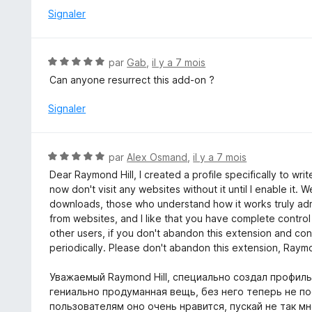
r
é
Signaler
5
4
s
u
N
par
Gab
,
il y a 7 mois
r
o
Can anyone resurrect this add-on ?
5
t
é
Signaler
5
s
u
N
par
Alex Osmand
,
il y a 7 mois
r
o
Dear Raymond Hill, I created a profile specifically to write
5
t
now don't visit any websites without it until I enable it. 
é
downloads, those who understand how it works truly adm
5
from websites, and I like that you have complete control o
s
other users, if you don't abandon this extension and con
u
periodically. Please don't abandon this extension, Raymo
r
5
Уважаемый Raymond Hill, специально создал профил
гениально продуманная вещь, без него теперь не по
пользователям оно очень нравится, пускай не так мн