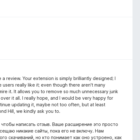
 a review. Your extension is simply brilliantly designed; I
We users really like it; even though there aren't many
ire it. It allows you to remove so much unnecessary junk
ver it all. I really hope, and I would be very happy for
tinue updating it, maybe not too often, but at least
nd Hill, we kindly ask you to.
ь чтобы написать отзыв. Ваше расширение это просто
сещаю никакие сайты, пока его не включу. Нам
ого скачиваний, но кто понимает как оно устроено, как