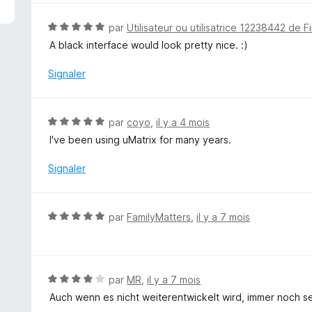
é
5
N
par
Utilisateur ou utilisatrice 12238442 de F
s
o
A black interface would look pretty nice. :)
u
t
r
é
Signaler
5
5
s
u
N
par
coyo
,
il y a 4 mois
r
o
I've been using uMatrix for many years.
5
t
é
Signaler
5
s
u
N
par
FamilyMatters
,
il y a 7 mois
r
o
5
t
é
5
N
par
MR
,
il y a 7 mois
s
o
Auch wenn es nicht weiterentwickelt wird, immer noch se
u
t