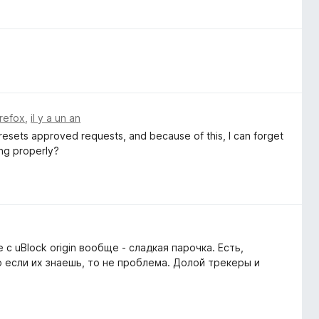
irefox
,
il y a un an
ly resets approved requests, and because of this, I can forget
ing properly?
с uBlock origin вообще - сладкая парочка. Есть,
о если их знаешь, то не проблема. Долой трекеры и