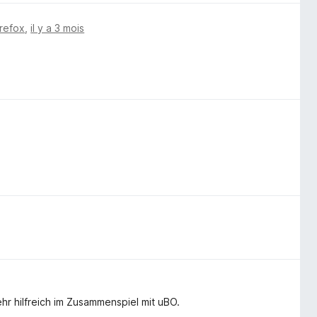
irefox
,
il y a 3 mois
hr hilfreich im Zusammenspiel mit uBO.