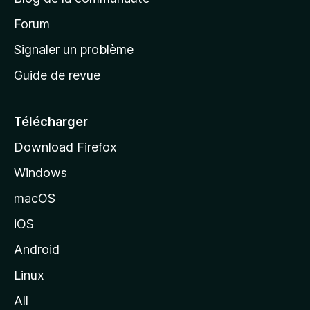
d
’
Forum
a
Signaler un problème
c
Guide de revue
c
u
e
Télécharger
i
Download Firefox
l
Windows
d
e
macOS
M
iOS
o
z
Android
i
Linux
l
All
l