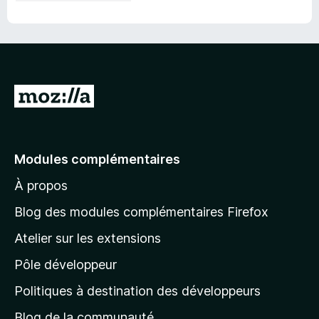
A
l
l
e
Modules complémentaires
r
À propos
à
l
Blog des modules complémentaires Firefox
a
Atelier sur les extensions
p
Pôle développeur
a
g
Politiques à destination des développeurs
e
Blog de la communauté