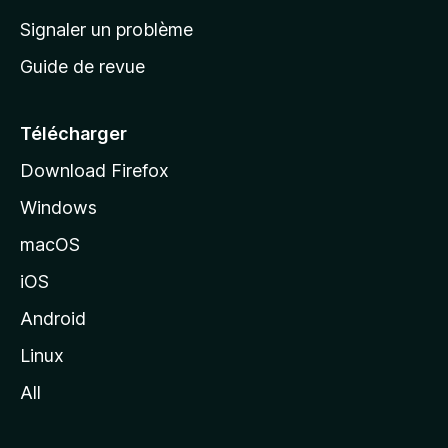
a
Signaler un problème
c
Guide de revue
c
u
e
Télécharger
i
Download Firefox
l
Windows
d
e
macOS
M
iOS
o
z
Android
i
Linux
l
All
l
a