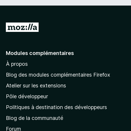
A
l
l
e
Modules complémentaires
r
À propos
à
l
Blog des modules complémentaires Firefox
a
Atelier sur les extensions
p
Pôle développeur
a
g
Politiques à destination des développeurs
e
Blog de la communauté
d
’
Forum