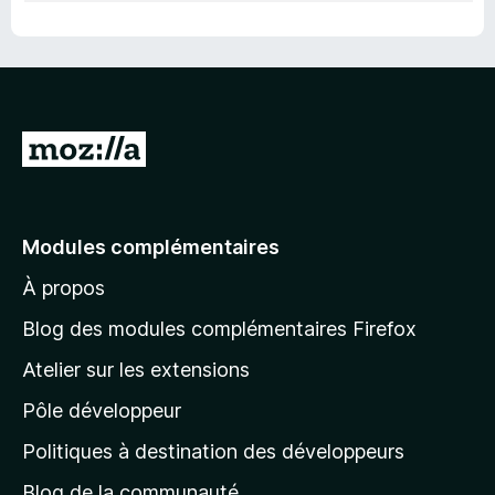
A
l
l
e
Modules complémentaires
r
À propos
à
l
Blog des modules complémentaires Firefox
a
Atelier sur les extensions
p
Pôle développeur
a
g
Politiques à destination des développeurs
e
Blog de la communauté