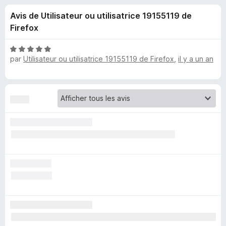
u
5
g
Avis de Utilisateur ou utilisatrice 19155119 de
a
e
Firefox
t
e
s
N
u
par
Utilisateur ou utilisatrice 19155119 de Firefox
,
il y a un an
o
r
t
p
é
F
5
i
o
s
r
u
e
u
r
f
5
o
r
x
u
B
l