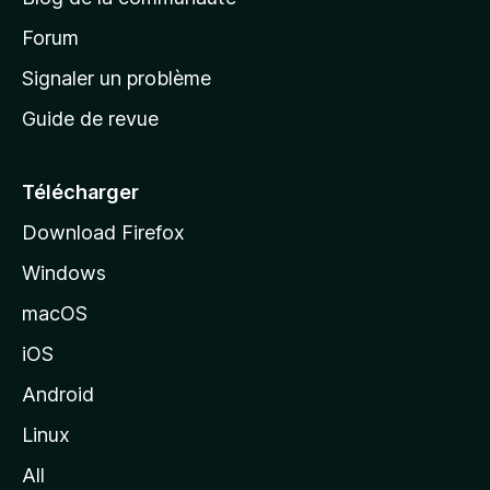
d
’
Forum
a
Signaler un problème
c
Guide de revue
c
u
e
Télécharger
i
Download Firefox
l
Windows
d
e
macOS
M
iOS
o
z
Android
i
Linux
l
All
l