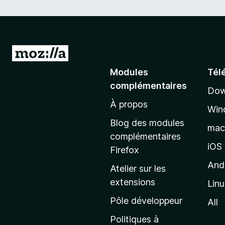
A
l
Modules
Tél
l
complémentaires
Dow
e
À propos
r
Win
à
Blog des modules
ma
l
complémentaires
a
iOS
Firefox
p
And
Atelier sur les
a
extensions
Lin
g
e
Pôle développeur
All
d
Politiques à