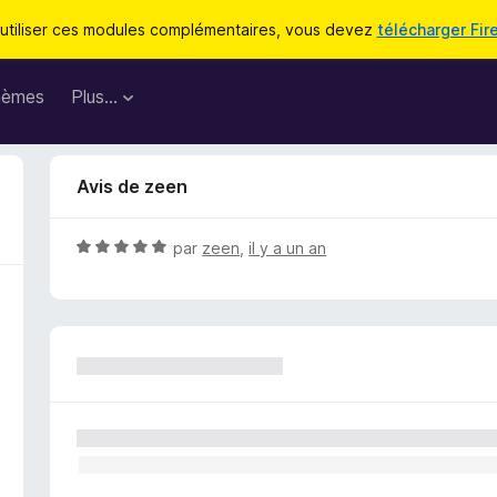
utiliser ces modules complémentaires, vous devez
télécharger Fir
hèmes
Plus…
Avis de zeen
N
par
zeen
,
il y a un an
o
t
é
5
s
u
r
5