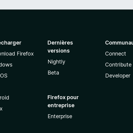
écharger
Dernières
Communau
versions
nload Firefox
Connect
Nightly
dows
Contribute
Beta
cOS
Developer
Firefox pour
roid
entreprise
ux
Enterprise