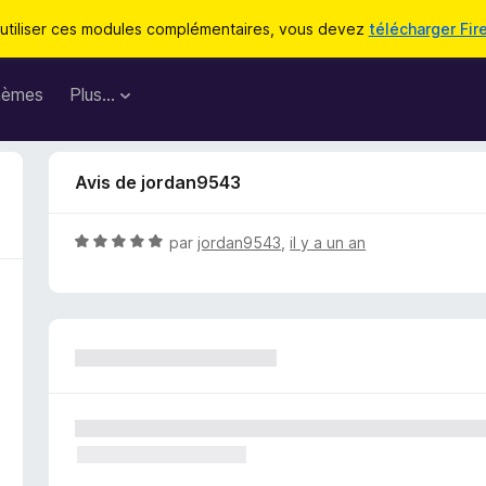
utiliser ces modules complémentaires, vous devez
télécharger Fir
hèmes
Plus…
Avis de jordan9543
N
par
jordan9543
,
il y a un an
o
t
é
5
s
u
r
5