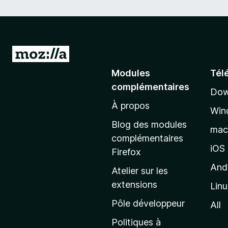
A
l
Modules
Tél
l
complémentaires
Dow
e
À propos
r
Win
à
Blog des modules
ma
l
complémentaires
a
iOS
Firefox
p
And
Atelier sur les
a
extensions
Lin
g
e
Pôle développeur
All
d
Politiques à