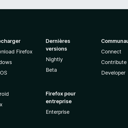
écharger
Dernières
Communau
versions
nload Firefox
Connect
Nightly
dows
Contribute
Beta
cOS
Developer
Firefox pour
roid
entreprise
ux
Enterprise