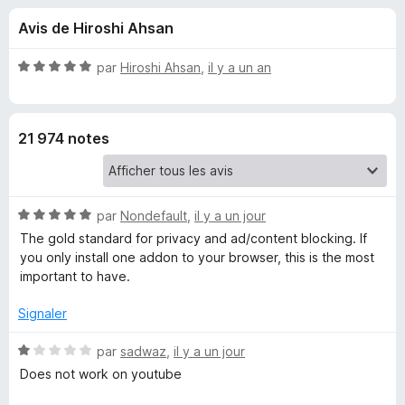
u
5
g
Avis de Hiroshi Ahsan
a
e
t
N
par
Hiroshi Ahsan
,
il y a un an
e
s
o
u
t
é
r
p
21 974 notes
5
F
s
i
o
u
r
r
e
N
u
par
Nondefault
,
il y a un jour
5
f
o
The gold standard for privacy and ad/content blocking. If
t
o
you only install one addon to your browser, this is the most
r
é
x
important to have.
5
u
s
Signaler
u
B
r
N
par
sadwaz
,
il y a un jour
5
o
Does not work on youtube
t
l