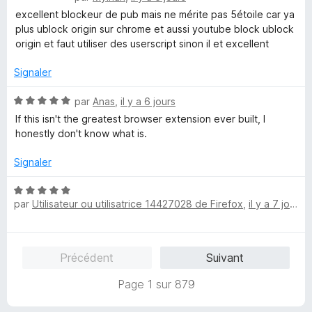
o
5
r
excellent blockeur de pub mais ne mérite pas 5étoile car ya
t
s
5
plus ublock origin sur chrome et aussi youtube block ublock
é
u
origin et faut utiliser des userscript sinon il et excellent
4
r
s
5
Signaler
u
r
N
par
Anas
,
il y a 6 jours
5
o
If this isn't the greatest browser extension ever built, I
t
honestly don't know what is.
é
5
Signaler
s
u
N
r
par
Utilisateur ou utilisatrice 14427028 de Firefox
,
il y a 7 jours
o
5
t
é
5
Précédent
Suivant
s
u
Page 1 sur 879
r
5