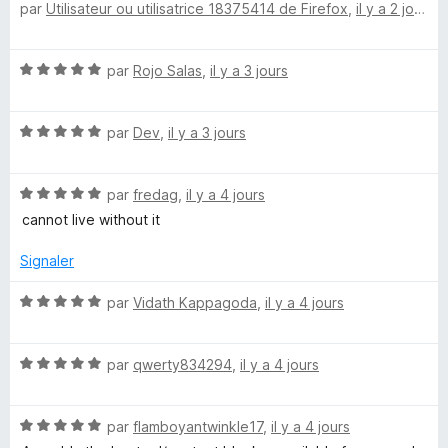
par
Utilisateur ou utilisatrice 18375414 de Firefox
,
il y a 2 jours
o
s
t
u
é
r
N
par
Rojo Salas
,
il y a 3 jours
5
5
o
s
t
u
N
é
par
Dev
,
il y a 3 jours
r
o
5
5
t
s
N
é
par
fredag
,
il y a 4 jours
u
o
5
r
cannot live without it
t
s
5
é
u
Signaler
5
r
s
5
N
par
Vidath Kappagoda
,
il y a 4 jours
u
o
r
t
5
N
é
par
qwerty834294
,
il y a 4 jours
o
5
t
s
N
é
par
flamboyantwinkle17
,
il y a 4 jours
u
o
5