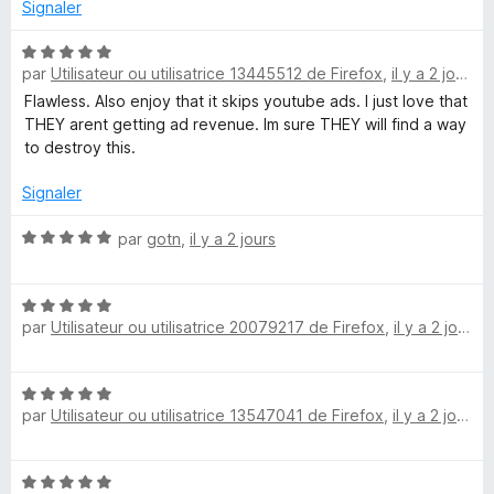
é
Signaler
1
o
s
N
u
par
Utilisateur ou utilisatrice 13445512 de Firefox
,
il y a 2 jours
o
c
r
t
Flawless. Also enjoy that it skips youtube ads. I just love that
5
é
THEY arent getting ad revenue. Im sure THEY will find a way
k
5
to destroy this.
s
u
O
Signaler
r
5
N
par
gotn
,
il y a 2 jours
r
o
t
i
N
é
par
Utilisateur ou utilisatrice 20079217 de Firefox
,
il y a 2 jours
o
5
g
t
s
é
u
N
5
r
i
par
Utilisateur ou utilisatrice 13547041 de Firefox
,
il y a 2 jours
o
s
5
t
u
n
é
r
N
5
5