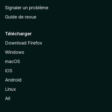
a
Signaler un problème
c
Guide de revue
c
u
e
Télécharger
i
Download Firefox
l
Windows
d
e
macOS
M
iOS
o
z
Android
i
Linux
l
All
l
a