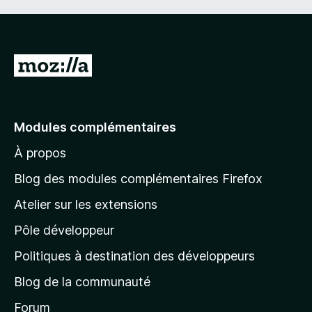
A
l
l
e
Modules complémentaires
r
À propos
à
l
Blog des modules complémentaires Firefox
a
Atelier sur les extensions
p
Pôle développeur
a
g
Politiques à destination des développeurs
e
Blog de la communauté
d
’
Forum