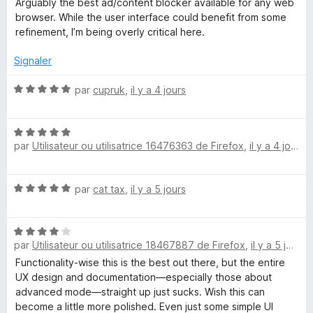
r
Arguably the best ad/content blocker available for any web
t
s
5
browser. While the user interface could benefit from some
é
u
refinement, I’m being overly critical here.
5
r
s
5
Signaler
u
r
N
par
cupruk
,
il y a 4 jours
5
o
t
N
é
par
Utilisateur ou utilisatrice 16476363 de Firefox
,
il y a 4 jours
o
5
t
s
é
u
N
par
cat tax
,
il y a 5 jours
5
r
o
s
5
t
u
N
é
r
par
Utilisateur ou utilisatrice 18467887 de Firefox
,
il y a 5 jours
o
5
5
t
s
Functionality-wise this is the best out there, but the entire
é
u
UX design and documentation—especially those about
4
r
advanced mode—straight up just sucks. Wish this can
s
5
become a little more polished. Even just some simple UI