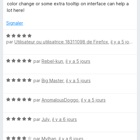
u
color change or some extra tooltip on interface can help a
r
lot here!
5
Signaler
N
par
Utilisateur ou utilisatrice 18311098 de Firefox
,
il y a 5 jours
o
t
é
N
par
Rebel-kun
,
il y a 5 jours
5
o
s
t
u
N
é
par
Big Master
,
il y a 5 jours
r
o
5
5
t
s
N
é
par
AnomalousDoggo
,
il y a 5 jours
u
o
5
r
t
s
5
N
é
par
July
,
il y a 6 jours
u
o
5
r
t
s
5
N
é
par
Mylhan
,
il y a 6 jours
u