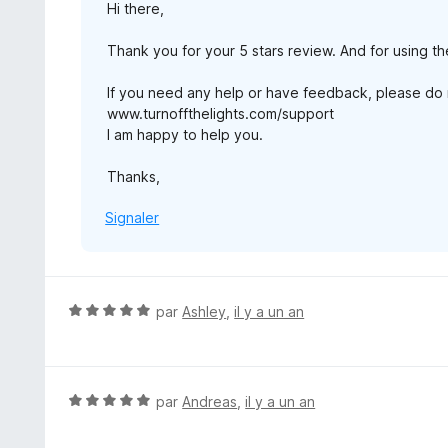
Hi there,
5
Thank you for your 5 stars review. And for using th
If you need any help or have feedback, please do n
www.turnoffthelights.com/support
I am happy to help you.
Thanks,
Signaler
N
par
Ashley
,
il y a un an
o
t
é
5
N
par
Andreas
,
il y a un an
s
o
u
t