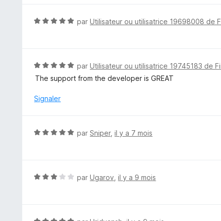
é
5
N
par
Utilisateur ou utilisatrice 19698008 de 
s
o
u
t
r
é
5
5
N
par
Utilisateur ou utilisatrice 19745183 de F
s
o
The support from the developer is GREAT
u
t
r
é
Signaler
5
5
s
u
N
par
Sniper
,
il y a 7 mois
r
o
5
t
é
5
N
par
Ugarov
,
il y a 9 mois
s
o
u
t
r
é
5
3