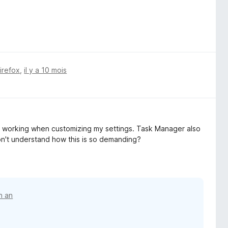
Firefox
,
il y a 10 mois
ps working when customizing my settings. Task Manager also
n't understand how this is so demanding?
un an