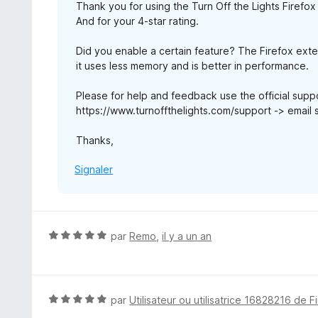
Thank you for using the Turn Off the Lights Firefox
And for your 4-star rating.
Did you enable a certain feature? The Firefox exten
it uses less memory and is better in performance.
Please for help and feedback use the official supp
https://www.turnoffthelights.com/support -> email 
Thanks,
Signaler
N
par
Remo
,
il y a un an
o
t
é
5
N
par
Utilisateur ou utilisatrice 16828216 de F
s
o