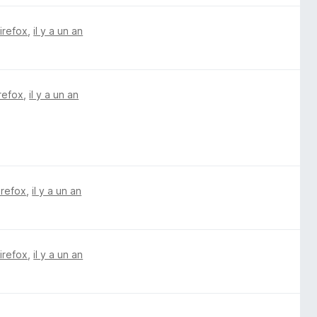
Firefox
,
il y a un an
irefox
,
il y a un an
irefox
,
il y a un an
Firefox
,
il y a un an