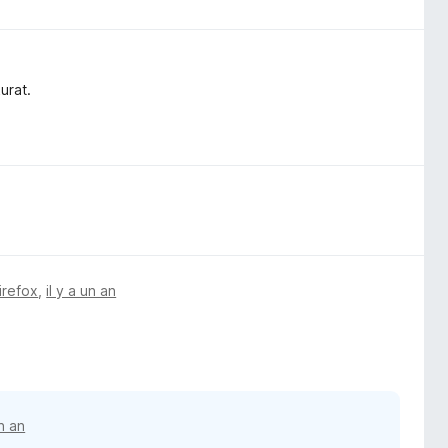
urat.
irefox
,
il y a un an
un an