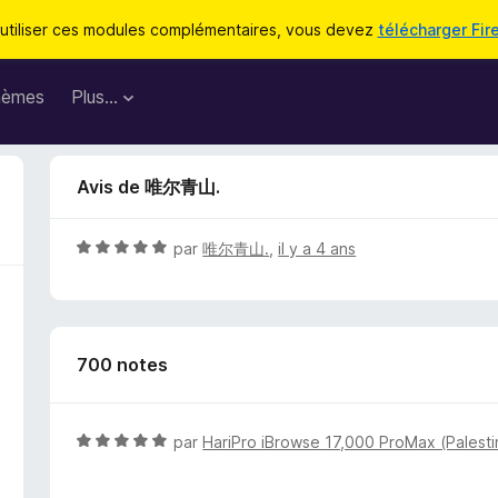
utiliser ces modules complémentaires, vous devez
télécharger Fir
hèmes
Plus…
Avis de 唯尔青山.
N
par
唯尔青山.
,
il y a 4 ans
o
t
é
5
700 notes
s
u
r
5
N
par
HariPro iBrowse 17,000 ProMax (Palesti
o
t