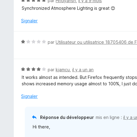
N
par
Hridyansh
,
il y a 9 mois
s
o
Synchronized Atmosphere Lighting is great 😊
u
t
r
é
Signaler
5
5
s
u
N
par
Utilisateur ou utilisatrice 18705406 de 
r
o
5
t
é
1
N
par
kjamcu
,
il y a un an
s
o
It works almost as intended. But Firefox frequently sto
u
t
shows increased memory usage almost to 100%, I just do
r
é
5
4
Signaler
s
u
r
Réponse du développeur
mis en ligne :
il y a 
5
Hi there,