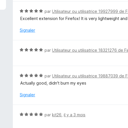
é
5
N
par
Utilisateur ou utilisatrice 19927999 de F
s
o
Excellent extension for Firefox! It is very lightweight a
u
t
r
é
Signaler
5
5
s
u
N
par
Utilisateur ou utilisatrice 18321276 de F
r
o
5
t
é
5
N
par
Utilisateur ou utilisatrice 19887039 de F
s
o
Actually good, didn't burn my eyes
u
t
r
é
Signaler
5
5
s
u
N
par
kit26
,
il y a 3 mois
r
o
5
t