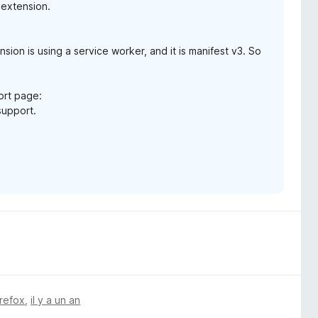
 extension.
sion is using a service worker, and it is manifest v3. So
ort page:
support.
irefox
,
il y a un an