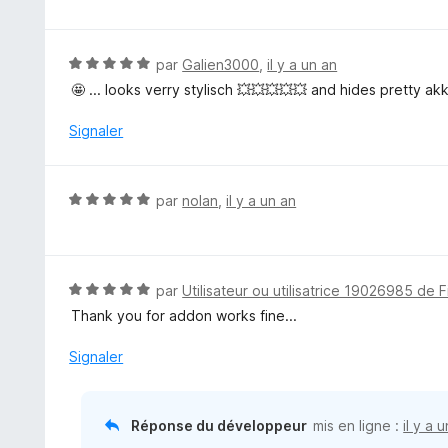
u
t
r
é
5
5
N
par
Galien3000
,
il y a un an
s
o
🤩 ... looks verry stylisch 💥💥💥💥💥 and hides pretty akk
u
t
r
é
Signaler
5
5
s
u
N
par
nolan
,
il y a un an
r
o
5
t
é
5
N
par
Utilisateur ou utilisatrice 19026985 de F
s
o
Thank you for addon works fine...
u
t
r
é
Signaler
5
5
s
u
Réponse du développeur
mis en ligne :
il y a 
r