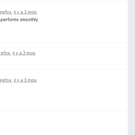
irefox
,
il y a 3 mois
nd performs smoothly
irefox
,
il y a 3 mois
irefox
,
il y a 3 mois