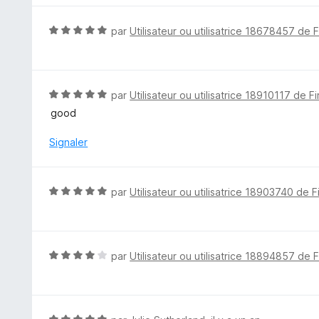
r
é
5
5
N
par
Utilisateur ou utilisatrice 18678457 de 
s
o
u
t
r
é
5
5
N
par
Utilisateur ou utilisatrice 18910117 de F
s
o
good
u
t
r
é
Signaler
5
5
s
u
N
par
Utilisateur ou utilisatrice 18903740 de F
r
o
5
t
é
5
N
par
Utilisateur ou utilisatrice 18894857 de 
s
o
u
t
r
é
5
4