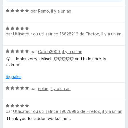
N
par
Remo
,
il y a un an
o
t
N
é
par
Utilisateur ou utilisatrice 16828216 de Firefox
,
il y a un an
o
5
t
s
é
u
N
par
Galien3000
,
il y a un an
5
r
o
s
5
🤩 ... looks verry stylisch 💥💥💥💥💥 and hides pretty
t
u
akkurat.
é
r
5
5
Signaler
s
u
N
par
nolan
,
il y a un an
r
o
5
t
N
é
par
Utilisateur ou utilisatrice 19026985 de Firefox
,
il y a un an
o
5
t
s
Thank you for addon works fine...
é
u