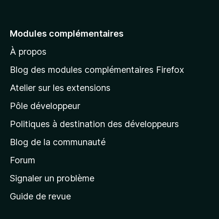
l
l
e
Modules complémentaires
r
À propos
à
l
Blog des modules complémentaires Firefox
a
Atelier sur les extensions
p
Pôle développeur
a
g
Politiques à destination des développeurs
e
Blog de la communauté
d
’
Forum
a
Signaler un problème
c
Guide de revue
c
u