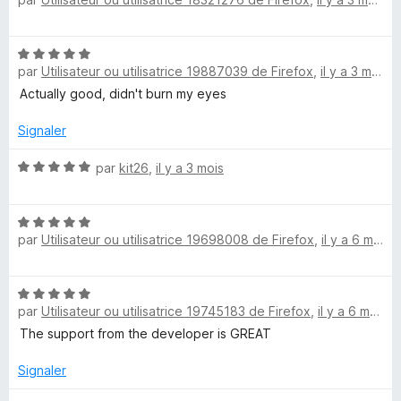
5
o
t
n
é
N
5
O
par
Utilisateur ou utilisatrice 19887039 de Firefox
,
il y a 3 mois
o
s
t
Actually good, didn't burn my eyes
u
é
f
r
5
Signaler
5
s
f
u
N
par
kit26
,
il y a 3 mois
r
o
t
5
t
N
é
par
Utilisateur ou utilisatrice 19698008 de Firefox
,
il y a 6 mois
o
h
5
t
s
é
u
e
N
5
r
par
Utilisateur ou utilisatrice 19745183 de Firefox
,
il y a 6 mois
o
s
5
L
t
The support from the developer is GREAT
u
é
r
5
Signaler
i
5
s