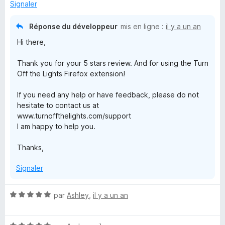
5
r
Signaler
s
5
u
Réponse du développeur
mis en ligne :
il y a un an
r
Hi there,
5
Thank you for your 5 stars review. And for using the Turn
Off the Lights Firefox extension!
If you need any help or have feedback, please do not
hesitate to contact us at
www.turnoffthelights.com/support
I am happy to help you.
Thanks,
Signaler
N
par
Ashley
,
il y a un an
o
t