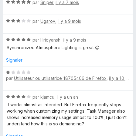
u
N
par
Sniper
,
il y a 7 mois
g
r
o
5
t
h
N
é
par
Ugarov
,
il y a 9 mois
o
5
t
t
s
N
é
par
Hridyansh
,
il y a 9 mois
u
o
3
r
Synchronized Atmosphere Lighting is great 😊
s
t
s
5
é
u
Signaler
5
r
s
5
N
u
par
Utilisateur ou utilisatrice 18705406 de Firefox
,
il y a 10 mois
o
r
t
5
é
N
par
kjamcu
,
il y a un an
1
o
s
It works almost as intended. But Firefox frequently stops
t
u
working when customizing my settings. Task Manager also
é
r
shows increased memory usage almost to 100%, I just don't
4
5
understand how this is so demanding?
s
u