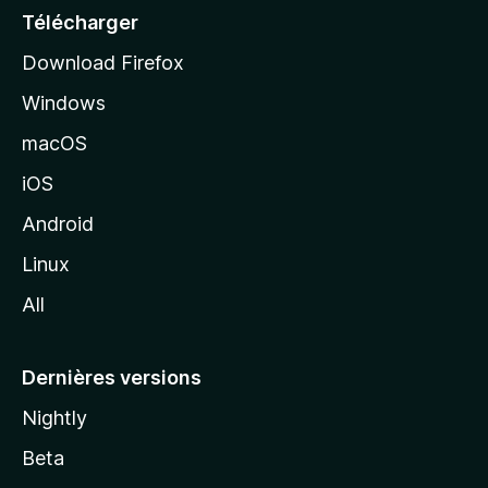
e
Télécharger
i
Download Firefox
l
Windows
d
e
macOS
M
iOS
o
z
Android
i
Linux
l
All
l
a
Dernières versions
Nightly
Beta