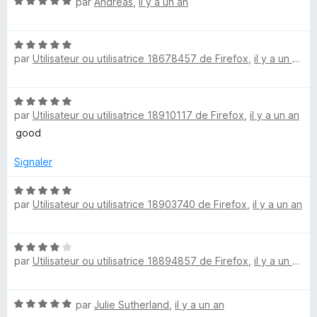
N
é
par
Andreas
,
il y a un an
o
5
t
s
N
é
u
par
Utilisateur ou utilisatrice 18678457 de Firefox
,
il y a un an
o
5
r
t
s
5
é
u
N
5
r
par
Utilisateur ou utilisatrice 18910117 de Firefox
,
il y a un an
o
s
5
t
good
u
é
r
5
Signaler
5
s
u
N
par
Utilisateur ou utilisatrice 18903740 de Firefox
,
il y a un an
r
o
5
t
é
N
5
par
Utilisateur ou utilisatrice 18894857 de Firefox
,
il y a un an
o
s
t
u
é
r
N
par
Julie Sutherland
,
il y a un an
4
5