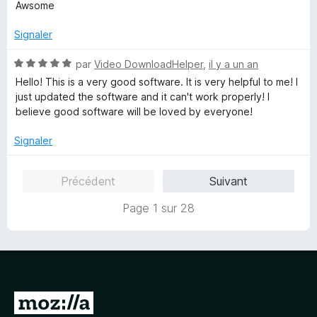
o
s
Awsome
t
u
é
r
Signaler
5
5
s
N
par
Video DownloadHelper
,
il y a un an
u
o
Hello! This is a very good software. It is very helpful to me! I
r
t
just updated the software and it can't work properly! I
5
é
believe good software will be loved by everyone!
5
s
Signaler
u
r
Précédent
Suivant
5
Page 1 sur 28
A