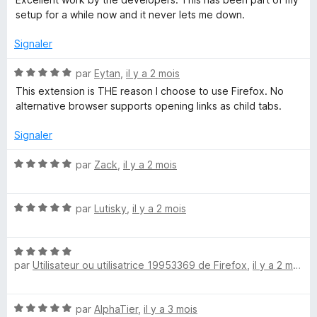
t
s
setup for a while now and it never lets me down.
é
u
4
r
Signaler
s
5
u
N
par
Eytan
,
il y a 2 mois
r
o
This extension is THE reason I choose to use Firefox. No
5
t
alternative browser supports opening links as child tabs.
é
5
Signaler
s
u
N
par
Zack
,
il y a 2 mois
r
o
5
t
N
é
par
Lutisky
,
il y a 2 mois
o
5
t
s
N
é
u
par
Utilisateur ou utilisatrice 19953369 de Firefox
,
il y a 2 mois
o
5
r
t
s
5
é
u
N
par
AlphaTier
,
il y a 3 mois
5
r