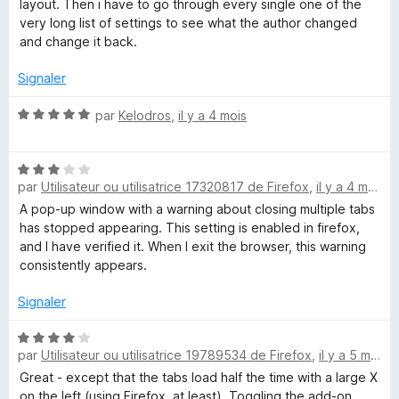
layout. Then i have to go through every single one of the
very long list of settings to see what the author changed
and change it back.
Signaler
N
par
Kelodros
,
il y a 4 mois
o
t
N
é
par
Utilisateur ou utilisatrice 17320817 de Firefox
,
il y a 4 mois
o
5
t
s
A pop-up window with a warning about closing multiple tabs
é
u
has stopped appearing. This setting is enabled in firefox,
3
r
and I have verified it. When I exit the browser, this warning
s
5
consistently appears.
u
r
Signaler
5
N
par
Utilisateur ou utilisatrice 19789534 de Firefox
,
il y a 5 mois
o
t
Great - except that the tabs load half the time with a large X
é
on the left (using Firefox, at least). Toggling the add-on