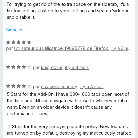
o
s
5
For trying to get rid of the extra space on the sidetab, it's a
t
u
firefox setting. Just go to your settings and search 'sidebar'
é
r
and disable it.
5
5
s
Signaler
u
r
N
5
par
Utilisateur ou utilisatrice 19895778 de Firefox
,
il y a 3 mois
o
t
é
N
par
knightblue
,
il y a 4 mois
5
o
s
t
u
N
é
par
noviceinanunnery
,
il y a 4 mois
r
o
4
5
5 Stars for the Add-On. I have 600-1000 tabs open most of
t
s
the time and still can navigate with ease to whichever tab i
é
u
want. Even on an older device it doesn't cause any
4
r
performance issues.
s
5
u
-1 Stars for the very annoying update policy. New features
r
are turned on by default, destroying my meticulously crafted
5