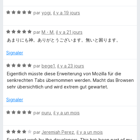
r
t
e
5
N
é
par
yogi
,
il y a 19 jours
o
4
S
t
s
N
é
par
M・M
,
il y a 21 jours
u
o
5
r
t
あまりにも神。ありがとうございます。無いと困ります。
t
s
5
é
u
Signaler
y
5
r
s
5
N
par
bege1
,
il y a 23 jours
l
u
o
Eigentlich müsste diese Erweiterung von Mozilla für die
r
t
senkrechten Tabs übernommen werden. Macht das Browsen
5
e
é
sehr übersichtlich und wird extrem gut gewartet.
5
s
T
Signaler
u
r
N
par
puru
,
il y a un mois
a
5
o
t
b
N
é
par
Jeremiah Perez
,
il y a un mois
o
5
Excellent work by the developers. This has been part of my