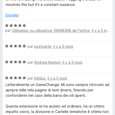
4
resolves this but it's a constant nuisance.
s
u
Signaler
r
5
N
par
Utilisateur ou utilisatrice 18998368 de Firefox
,
il y a 5 mois
o
t
é
N
par
postcards
,
il y a 5 mois
5
o
s
t
u
N
é
par
Andrew Keeton
,
il y a 5 mois
r
o
5
5
t
s
N
é
par
bifidus
,
il y a 5 mois
u
o
5
r
Letteralmente un GameChange. Mi sono sempre ritrovato ad
t
s
5
apripre mille mila pagine di temi diversi, finendo per
é
u
confondermi nel caos della barra dei siti aperti.
5
r
s
5
Questa estensione mi ha aiutato ad ordinare, ha un ottimo
u
impatto visivo, la divisione in Cartelle tematiche è ottima non