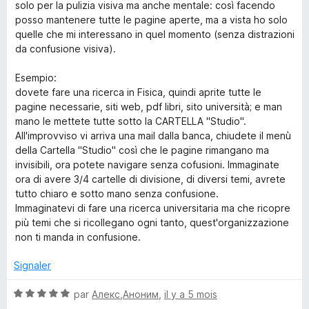
r
solo per la pulizia visiva ma anche mentale: così facendo
5
posso mantenere tutte le pagine aperte, ma a vista ho solo
quelle che mi interessano in quel momento (senza distrazioni
da confusione visiva).
Esempio:
dovete fare una ricerca in Fisica, quindi aprite tutte le
pagine necessarie, siti web, pdf libri, sito università; e man
mano le mettete tutte sotto la CARTELLA "Studio".
All'improvviso vi arriva una mail dalla banca, chiudete il menù
della Cartella "Studio" così che le pagine rimangano ma
invisibili, ora potete navigare senza cofusioni. Immaginate
ora di avere 3/4 cartelle di divisione, di diversi temi, avrete
tutto chiaro e sotto mano senza confusione.
Immaginatevi di fare una ricerca universitaria ma che ricopre
più temi che si ricollegano ogni tanto, quest'organizzazione
non ti manda in confusione.
Signaler
N
par
Алекс,Аноним
,
il y a 5 mois
o