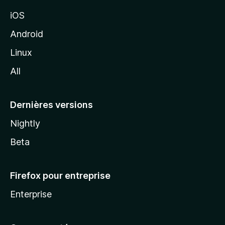
M
iOS
o
z
Android
i
Linux
l
All
l
a
Dernières versions
Nightly
Beta
Firefox pour entreprise
Enterprise