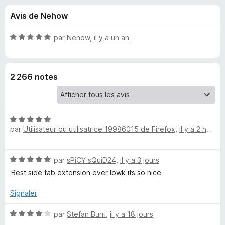
u
5
g
Avis de Nehow
a
e
t
N
par
Nehow
,
il y a un an
e
s
o
u
t
é
r
p
2 266 notes
5
F
s
i
o
u
r
r
e
N
u
5
par
Utilisateur ou utilisatrice 19986015 de Firefox
f
,
il y a 2 heures
o
t
o
r
é
x
N
par
sPiCY sQuiD24
,
il y a 3 jours
5
T
o
s
Best side tab extension ever lowk its so nice
t
u
é
r
r
Signaler
5
5
s
N
par
Stefan Burri
,
il y a 18 jours
e
u
o