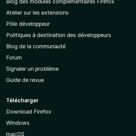
l
Blog des modules complémentaires Firefox
a
Atelier sur les extensions
p
Pôle développeur
a
g
Politiques à destination des développeurs
e
Blog de la communauté
d
’
Forum
a
Signaler un problème
c
Guide de revue
c
u
e
Télécharger
i
Download Firefox
l
Windows
d
e
macOS