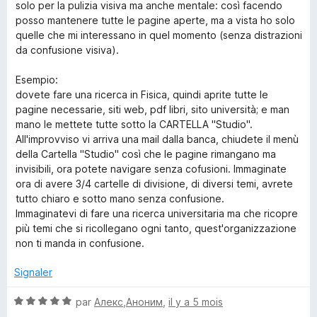
r
solo per la pulizia visiva ma anche mentale: così facendo
5
posso mantenere tutte le pagine aperte, ma a vista ho solo
quelle che mi interessano in quel momento (senza distrazioni
da confusione visiva).
Esempio:
dovete fare una ricerca in Fisica, quindi aprite tutte le
pagine necessarie, siti web, pdf libri, sito università; e man
mano le mettete tutte sotto la CARTELLA "Studio".
All'improvviso vi arriva una mail dalla banca, chiudete il menù
della Cartella "Studio" così che le pagine rimangano ma
invisibili, ora potete navigare senza cofusioni. Immaginate
ora di avere 3/4 cartelle di divisione, di diversi temi, avrete
tutto chiaro e sotto mano senza confusione.
Immaginatevi di fare una ricerca universitaria ma che ricopre
più temi che si ricollegano ogni tanto, quest'organizzazione
non ti manda in confusione.
Signaler
N
par
Алекс,Аноним
,
il y a 5 mois
o