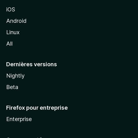
M
iOS
o
z
Android
i
Linux
l
All
l
a
Dernières versions
Nightly
Beta
Firefox pour entreprise
Enterprise