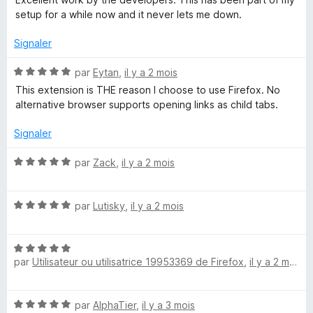
t
s
setup for a while now and it never lets me down.
é
u
4
r
Signaler
s
5
u
N
par
Eytan
,
il y a 2 mois
r
o
This extension is THE reason I choose to use Firefox. No
5
t
alternative browser supports opening links as child tabs.
é
5
Signaler
s
u
N
par
Zack
,
il y a 2 mois
r
o
5
t
N
é
par
Lutisky
,
il y a 2 mois
o
5
t
s
N
é
u
par
Utilisateur ou utilisatrice 19953369 de Firefox
,
il y a 2 mois
o
5
r
t
s
5
é
u
N
par
AlphaTier
,
il y a 3 mois
5
r