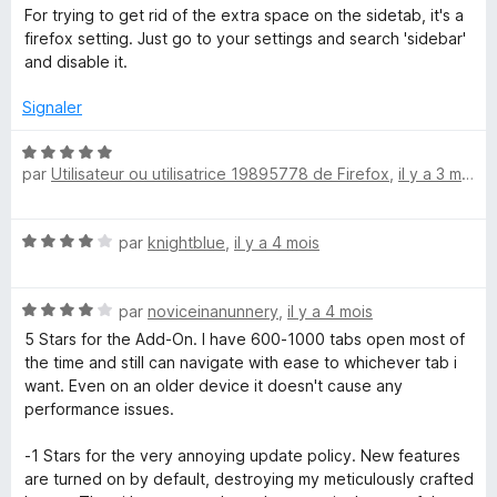
o
s
5
For trying to get rid of the extra space on the sidetab, it's a
t
u
firefox setting. Just go to your settings and search 'sidebar'
é
r
and disable it.
5
5
s
Signaler
u
r
N
5
par
Utilisateur ou utilisatrice 19895778 de Firefox
,
il y a 3 mois
o
t
é
N
par
knightblue
,
il y a 4 mois
5
o
s
t
u
N
é
par
noviceinanunnery
,
il y a 4 mois
r
o
4
5
5 Stars for the Add-On. I have 600-1000 tabs open most of
t
s
the time and still can navigate with ease to whichever tab i
é
u
want. Even on an older device it doesn't cause any
4
r
performance issues.
s
5
u
-1 Stars for the very annoying update policy. New features
r
are turned on by default, destroying my meticulously crafted
5