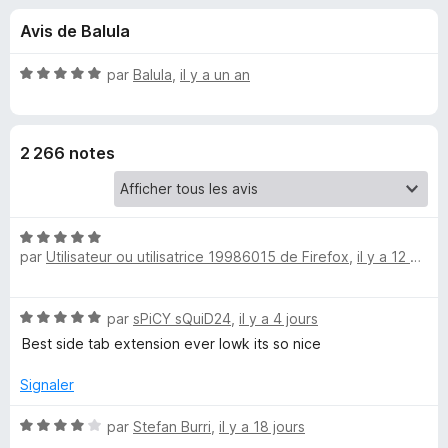
u
5
g
Avis de Balula
a
e
t
N
par
Balula
,
il y a un an
e
s
o
u
t
é
r
p
2 266 notes
5
F
s
i
o
u
r
r
e
N
u
5
par
Utilisateur ou utilisatrice 19986015 de Firefox
f
,
il y a 12 heures
o
t
o
r
é
x
N
par
sPiCY sQuiD24
,
il y a 4 jours
5
T
o
s
Best side tab extension ever lowk its so nice
t
u
é
r
r
Signaler
5
5
s
N
par
Stefan Burri
,
il y a 18 jours
e
u
o