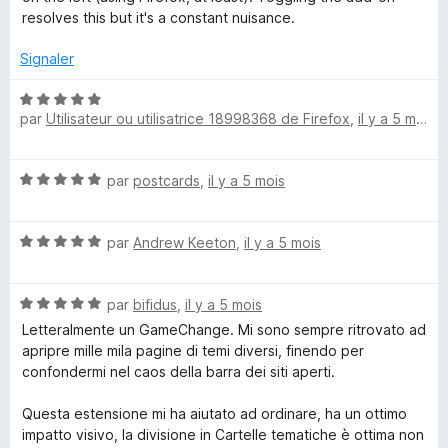
4
resolves this but it's a constant nuisance.
s
u
Signaler
r
5
N
par
Utilisateur ou utilisatrice 18998368 de Firefox
,
il y a 5 mois
o
t
é
N
par
postcards
,
il y a 5 mois
5
o
s
t
u
N
é
par
Andrew Keeton
,
il y a 5 mois
r
o
5
5
t
s
N
é
par
bifidus
,
il y a 5 mois
u
o
5
r
Letteralmente un GameChange. Mi sono sempre ritrovato ad
t
s
5
apripre mille mila pagine di temi diversi, finendo per
é
u
confondermi nel caos della barra dei siti aperti.
5
r
s
5
Questa estensione mi ha aiutato ad ordinare, ha un ottimo
u
impatto visivo, la divisione in Cartelle tematiche è ottima non