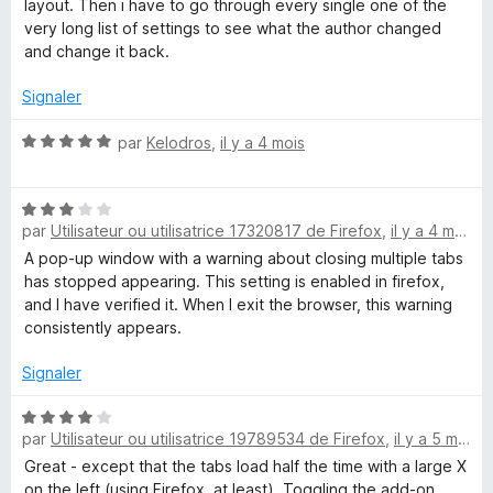
layout. Then i have to go through every single one of the
very long list of settings to see what the author changed
and change it back.
Signaler
N
par
Kelodros
,
il y a 4 mois
o
t
N
é
par
Utilisateur ou utilisatrice 17320817 de Firefox
,
il y a 4 mois
o
5
t
s
A pop-up window with a warning about closing multiple tabs
é
u
has stopped appearing. This setting is enabled in firefox,
3
r
and I have verified it. When I exit the browser, this warning
s
5
consistently appears.
u
r
Signaler
5
N
par
Utilisateur ou utilisatrice 19789534 de Firefox
,
il y a 5 mois
o
t
Great - except that the tabs load half the time with a large X
é
on the left (using Firefox, at least). Toggling the add-on