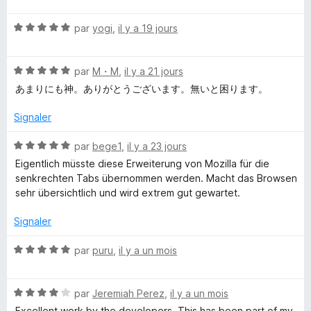
r
t
e
5
N
é
par
yogi
,
il y a 19 jours
o
4
S
t
s
N
é
par
M・M
,
il y a 21 jours
u
o
5
r
t
あまりにも神。ありがとうございます。無いと困ります。
t
s
5
é
u
Signaler
y
5
r
s
5
N
par
bege1
,
il y a 23 jours
l
u
o
Eigentlich müsste diese Erweiterung von Mozilla für die
r
t
senkrechten Tabs übernommen werden. Macht das Browsen
5
e
é
sehr übersichtlich und wird extrem gut gewartet.
5
s
T
Signaler
u
r
N
par
puru
,
il y a un mois
a
5
o
t
b
N
é
par
Jeremiah Perez
,
il y a un mois
o
5
Excellent work by the developers. This has been part of my