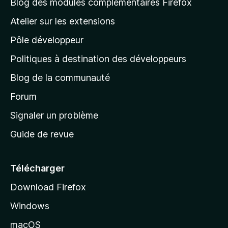
l
Blog des modules complémentaires Firefox
a
Atelier sur les extensions
p
Pôle développeur
a
g
Politiques à destination des développeurs
e
Blog de la communauté
d
’
Forum
a
Signaler un problème
c
Guide de revue
c
u
e
Télécharger
i
Download Firefox
l
Windows
d
e
macOS