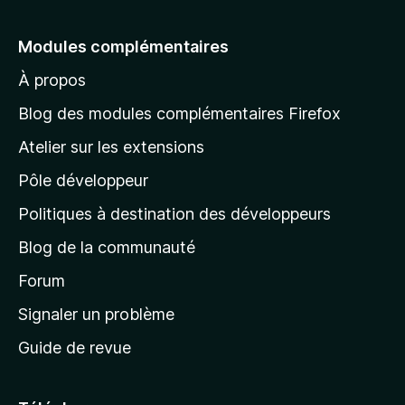
l
e
Modules complémentaires
r
À propos
à
l
Blog des modules complémentaires Firefox
a
Atelier sur les extensions
p
Pôle développeur
a
g
Politiques à destination des développeurs
e
Blog de la communauté
d
’
Forum
a
Signaler un problème
c
Guide de revue
c
u
e