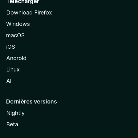
Télécharger
i
Download Firefox
l
Windows
d
e
macOS
M
iOS
o
z
Android
i
Linux
l
All
l
a
Dernières versions
Nightly
Beta