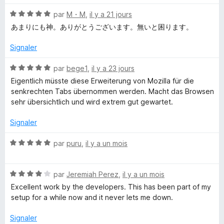
t
s
N
é
par
M・M
,
il y a 21 jours
u
e
o
5
r
あまりにも神。ありがとうございます。無いと困ります。
t
s
5
S
é
u
Signaler
5
r
t
s
5
N
par
bege1
,
il y a 23 jours
u
o
Eigentlich müsste diese Erweiterung von Mozilla für die
y
r
t
senkrechten Tabs übernommen werden. Macht das Browsen
5
é
sehr übersichtlich und wird extrem gut gewartet.
5
l
s
Signaler
u
e
r
N
par
puru
,
il y a un mois
5
o
T
t
N
é
par
Jeremiah Perez
,
il y a un mois
a
o
5
Excellent work by the developers. This has been part of my
t
s
setup for a while now and it never lets me down.
é
u
b
4
r
Signaler