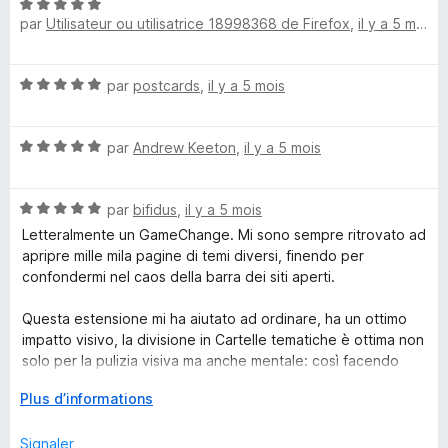
5
N
par
Utilisateur ou utilisatrice 18998368 de Firefox
,
il y a 5 mois
o
t
é
N
par
postcards
,
il y a 5 mois
5
o
s
t
u
N
é
par
Andrew Keeton
,
il y a 5 mois
r
o
5
5
t
s
N
é
par
bifidus
,
il y a 5 mois
u
o
5
r
Letteralmente un GameChange. Mi sono sempre ritrovato ad
t
s
5
apripre mille mila pagine di temi diversi, finendo per
é
u
confondermi nel caos della barra dei siti aperti.
5
r
s
5
Questa estensione mi ha aiutato ad ordinare, ha un ottimo
u
impatto visivo, la divisione in Cartelle tematiche è ottima non
r
solo per la pulizia visiva ma anche mentale: così facendo
5
posso mantenere tutte le pagine aperte, ma a vista ho solo
D
Plus d’informations
quelle che mi interessano in quel momento (senza distrazioni
é
da confusione visiva).
v
Signaler