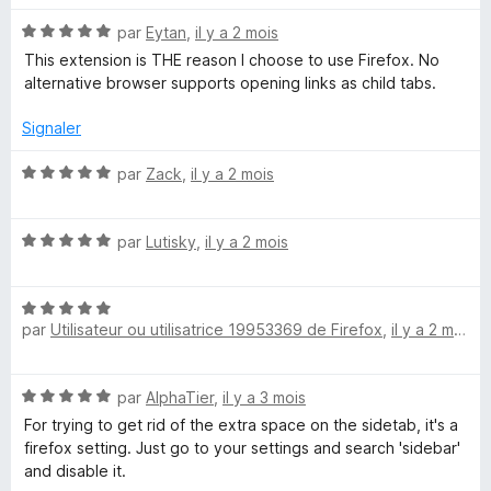
s
5
u
N
par
Eytan
,
il y a 2 mois
r
o
This extension is THE reason I choose to use Firefox. No
5
t
alternative browser supports opening links as child tabs.
é
5
Signaler
s
u
N
par
Zack
,
il y a 2 mois
r
o
5
t
N
é
par
Lutisky
,
il y a 2 mois
o
5
t
s
N
é
u
par
Utilisateur ou utilisatrice 19953369 de Firefox
,
il y a 2 mois
o
5
r
t
s
5
é
u
N
par
AlphaTier
,
il y a 3 mois
5
r
o
s
5
For trying to get rid of the extra space on the sidetab, it's a
t
u
firefox setting. Just go to your settings and search 'sidebar'
é
r
and disable it.
5