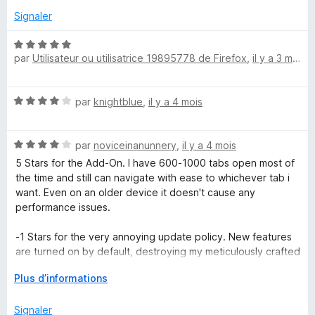
5
s
Signaler
u
r
N
5
par
Utilisateur ou utilisatrice 19895778 de Firefox
,
il y a 3 mois
o
t
é
N
par
knightblue
,
il y a 4 mois
5
o
s
t
u
N
é
par
noviceinanunnery
,
il y a 4 mois
r
o
4
5
5 Stars for the Add-On. I have 600-1000 tabs open most of
t
s
the time and still can navigate with ease to whichever tab i
é
u
want. Even on an older device it doesn't cause any
4
r
performance issues.
s
5
u
-1 Stars for the very annoying update policy. New features
r
are turned on by default, destroying my meticulously crafted
5
layout. Then i have to go through every single one of the
D
Plus d’informations
very long list of settings to see what the author changed
é
and change it back.
v
Signaler