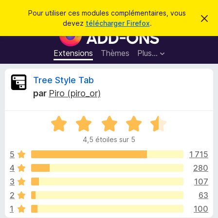
R
Connexion
Pour utiliser ces modules complémentaires, vous
C
e
devez
télécharger Firefox
.
a
M
c
c
o
h
h
e
d
Extensions
Thèmes
Plus…
e
r
u
c
r
e
l
C
Tree Style Tab
c
m
e
e
h
par
Piro (piro_or)
s
s
r
e
s
p
a
r
g
N
o
i
e
o
u
4,5 étoiles sur 5
t
r
t
é
5
1 715
l
4
4
280
e
i
,
n
3
107
5
a
s
q
2
63
u
v
1
100
r
i