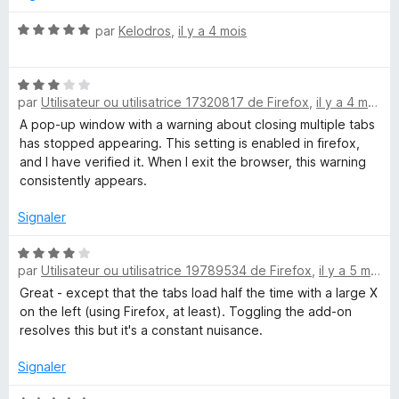
e
l
N
par
Kelodros
,
il y a 4 mois
o
o
p
t
p
N
é
e
par
Utilisateur ou utilisatrice 17320817 de Firefox
,
il y a 4 mois
o
5
r
t
s
A pop-up window with a warning about closing multiple tabs
p
é
u
has stopped appearing. This setting is enabled in firefox,
o
3
r
and I have verified it. When I exit the browser, this warning
u
s
5
consistently appears.
r
u
a
r
Signaler
f
5
f
N
i
par
Utilisateur ou utilisatrice 19789534 de Firefox
,
il y a 5 mois
o
c
t
Great - except that the tabs load half the time with a large X
h
é
on the left (using Firefox, at least). Toggling the add-on
e
4
resolves this but it's a constant nuisance.
r
s
u
Signaler
r