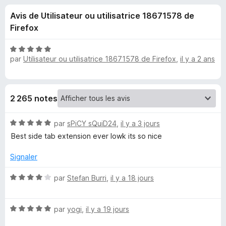
u
5
g
Avis de Utilisateur ou utilisatrice 18671578 de
a
e
Firefox
t
e
s
N
u
par
Utilisateur ou utilisatrice 18671578 de Firefox
,
il y a 2 ans
o
r
t
p
é
F
5
i
o
2 265 notes
s
r
u
e
u
N
r
par
sPiCY sQuiD24
,
il y a 3 jours
f
o
5
Best side tab extension ever lowk its so nice
o
t
r
x
é
Signaler
5
T
s
N
par
Stefan Burri
,
il y a 18 jours
u
o
r
r
t
5
N
é
par
yogi
,
il y a 19 jours
e
o
4