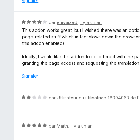
Signaler
5
5
s
u
N
par
emvaized
,
il y a un an
r
o
This addon works great, but I wished there was an option
5
t
page-related stuff which in fact slows down the brows
é
this addon enabled).
4
s
Ideally, I would like this addon to not interact with the pa
u
granting the page access and requesting the translation
r
5
Signaler
N
par
Utilisateur ou utilisatrice 18994963 de F
o
t
é
2
N
par
Maitn
,
il y a un an
s
o
u
t