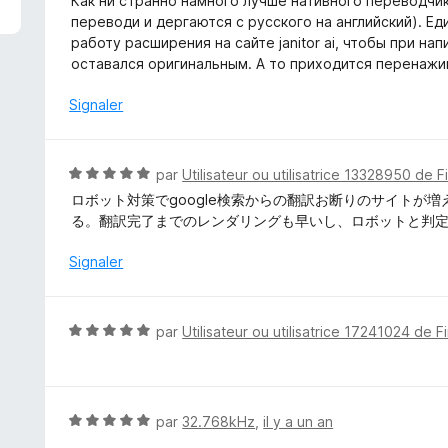
Как ни странно намного лучше нативного переводчик
u
t
переводи и дергаются с русского на английский). Е
r
é
работу расширения на сайте janitor ai, чтобы при на
5
5
оставался оригинальным. А то приходится перенаж
s
u
Signaler
r
5
N
par
Utilisateur ou utilisatrice 13328950 de F
o
ロボット対策でgoogle検索からの翻訳お断りのサイトが
t
る。翻訳完了までのレンダリングも早いし、ロボットと判
é
5
Signaler
s
u
r
N
par
Utilisateur ou utilisatrice 17241024 de F
5
o
t
é
5
N
par
32.768kHz
,
il y a un an
s
o