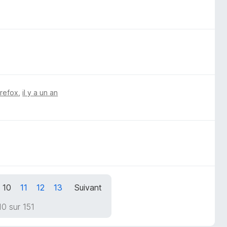
irefox
,
il y a un an
10
11
12
13
Suivant
0 sur 151