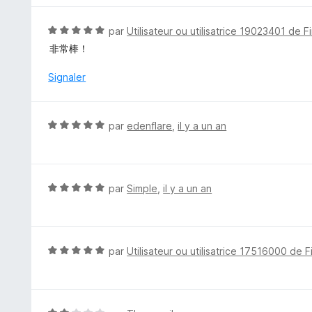
r
é
5
5
N
par
Utilisateur ou utilisatrice 19023401 de F
s
o
非常棒！
u
t
r
é
Signaler
5
5
s
u
N
par
edenflare
,
il y a un an
r
o
5
t
é
5
N
par
Simple
,
il y a un an
s
o
u
t
r
é
5
5
N
par
Utilisateur ou utilisatrice 17516000 de F
s
o
u
t
r
é
5
5