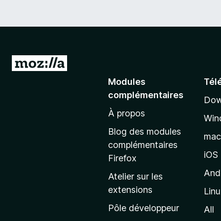
A
l
Modules
Tél
l
complémentaires
Dow
e
À propos
r
Win
à
Blog des modules
ma
l
complémentaires
a
iOS
Firefox
p
And
Atelier sur les
a
extensions
Lin
g
e
Pôle développeur
All