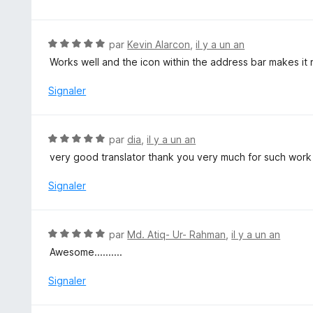
u
t
r
é
5
5
N
par
Kevin Alarcon
,
il y a un an
s
o
Works well and the icon within the address bar makes it 
u
t
r
é
Signaler
5
5
s
u
N
par
dia
,
il y a un an
r
o
very good translator thank you very much for such work
5
t
é
Signaler
5
s
u
N
par
Md. Atiq- Ur- Rahman
,
il y a un an
r
o
Awesome..........
5
t
é
Signaler
5
s