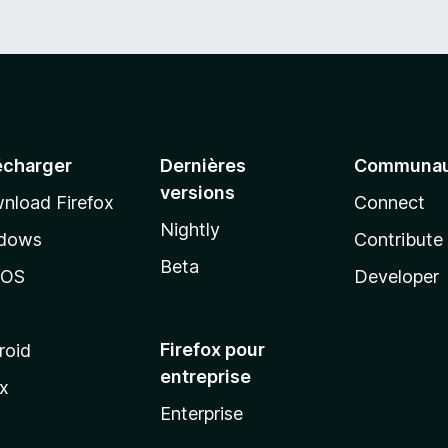
écharger
Dernières
Communau
versions
nload Firefox
Connect
Nightly
dows
Contribute
Beta
cOS
Developer
Firefox pour
roid
entreprise
ux
Enterprise