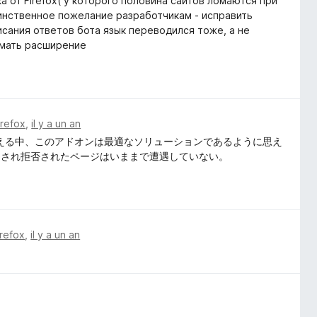
а от Firefox( у которого половина сайтов ломаются при
динственное пожелание разработчикам - исправить
писания ответов бота язык переводился тоже, а не
имать расширение
irefox
,
il y a un an
増える中、このアドオンは最適なソリューションであるように思え
定され拒否されたページはいままで遭遇していない。
irefox
,
il y a un an