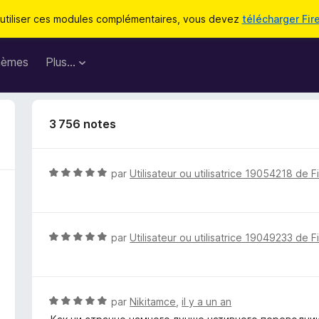
utiliser ces modules complémentaires, vous devez
télécharger Fir
hèmes
Plus…
3 756 notes
N
par
Utilisateur ou utilisatrice 19054218 de F
o
t
é
5
N
par
Utilisateur ou utilisatrice 19049233 de F
s
o
u
t
r
é
5
5
N
par
Nikitamce
,
il y a un an
s
o