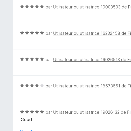
u
N
par
Utilisateur ou utilisatrice 19003503 de F
r
o
5
t
é
5
N
par
Utilisateur ou utilisatrice 16232458 de F
s
o
u
t
r
é
5
5
N
par
Utilisateur ou utilisatrice 19026513 de F
s
o
u
t
r
é
5
5
N
par
Utilisateur ou utilisatrice 18573651 de F
s
o
u
t
r
é
5
4
N
par
Utilisateur ou utilisatrice 19026132 de F
s
o
Good
u
t
r
é