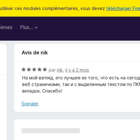
utiliser ces modules complémentaires, vous devez
télécharger Fir
hèmes
Plus…
Avis de nik
N
par
nik
,
il y a 2 mois
o
На мой взгляд, это лучшее из того, что есть на сег
t
веб страничками, так и с выделенным текстом по ПК
é
вкладок. Спасибо!
5
s
Signaler
u
r
5