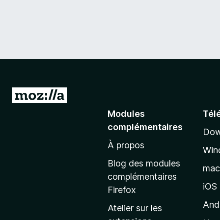
A
l
Modules
Tél
l
complémentaires
Dow
e
À propos
r
Win
à
Blog des modules
ma
l
complémentaires
a
iOS
Firefox
p
And
Atelier sur les
a