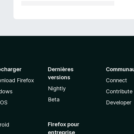
écharger
Dernières
Communau
versions
nload Firefox
Connect
Nightly
dows
Contribute
Beta
cOS
Developer
Firefox pour
roid
entreprise