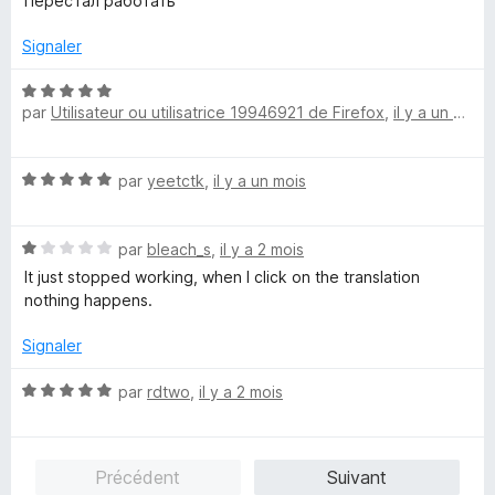
Перестал работать
t
u
é
r
Signaler
1
5
s
N
u
par
Utilisateur ou utilisatrice 19946921 de Firefox
,
il y a un mois
o
r
t
5
é
N
par
yeetctk
,
il y a un mois
5
o
s
t
u
N
é
par
bleach_s
,
il y a 2 mois
r
o
5
5
It just stopped working, when I click on the translation
t
s
nothing happens.
é
u
1
r
Signaler
s
5
u
N
par
rdtwo
,
il y a 2 mois
r
o
5
t
é
Précédent
Suivant
5