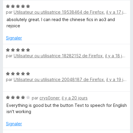
t
s
N
é
u
par
Utilisateur ou utilisatrice 19538464 de Firefox
,
il y a 17 jours
o
5
r
t
s
5
absolutely great. I can read the chinese fics in ao3 and
é
u
rejoice
5
r
s
5
Signaler
u
r
N
par
Utilisateur ou utilisatrice 18282152 de Firefox
,
il y a 18 jours
5
o
t
é
N
5
par
Utilisateur ou utilisatrice 20048187 de Firefox
,
il y a 19 jours
o
s
t
u
é
r
N
par
crys0oner
,
il y a 20 jours
5
5
o
s
Everything is good but the button Text to speech for English
t
u
isn't working
é
r
4
5
Signaler
s