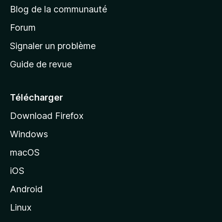
e
Blog de la communauté
d
’
Forum
a
Signaler un problème
c
Guide de revue
c
u
e
Télécharger
i
Download Firefox
l
Windows
d
e
macOS
M
iOS
o
z
Android
i
Linux
l