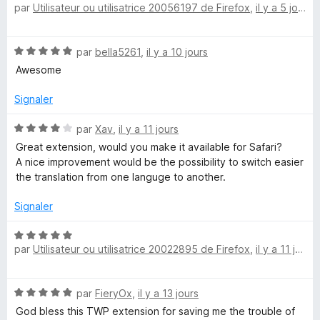
par
Utilisateur ou utilisatrice 20056197 de Firefox
,
il y a 5 jours
o
-
t
é
N
par
bella5261
,
il y a 10 jours
5
T
o
s
Awesome
t
u
r
é
r
Signaler
5
5
a
s
N
par
Xav
,
il y a 11 jours
u
o
Great extension, would you make it available for Safari?
r
t
n
A nice improvement would be the possibility to switch easier
5
é
the translation from one languge to another.
4
s
s
Signaler
u
l
r
N
5
par
Utilisateur ou utilisatrice 20022895 de Firefox
,
il y a 11 jours
o
a
t
é
N
par
FieryOx
,
il y a 13 jours
5
t
o
s
God bless this TWP extension for saving me the trouble of