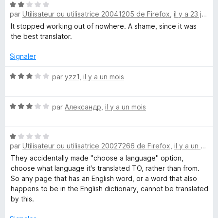
u
N
r
par
Utilisateur ou utilisatrice 20041205 de Firefox
,
il y a 23 jours
o
5
t
It stopped working out of nowhere. A shame, since it was
é
the best translator.
2
s
Signaler
u
r
N
par
yzz1
,
il y a un mois
5
o
t
N
é
par
Александр
,
il y a un mois
o
3
t
s
N
é
u
par
Utilisateur ou utilisatrice 20027266 de Firefox
,
il y a un mois
o
3
r
t
s
5
They accidentally made "choose a language" option,
é
u
choose what language it's translated TO, rather than from.
1
r
So any page that has an English word, or a word that also
s
5
happens to be in the English dictionary, cannot be translated
u
by this.
r