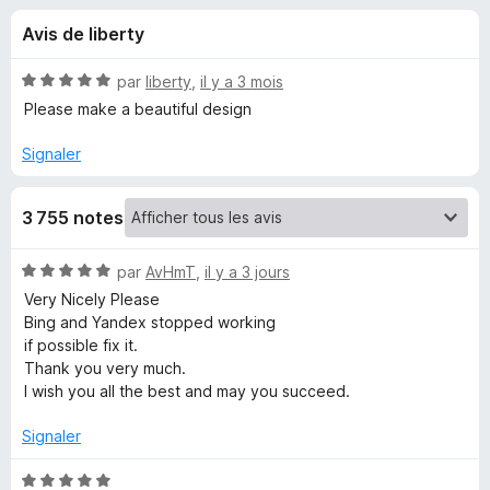
u
5
g
Avis de liberty
a
e
t
N
par
liberty
,
il y a 3 mois
e
s
o
Please make a beautiful design
u
t
é
r
Signaler
p
5
F
s
i
o
3 755 notes
u
r
r
e
u
5
N
par
AvHmT
,
il y a 3 jours
f
o
Very Nicely Please
o
r
t
Bing and Yandex stopped working
x
é
if possible fix it.
5
T
Thank you very much.
s
I wish you all the best and may you succeed.
u
W
r
Signaler
5
P
N