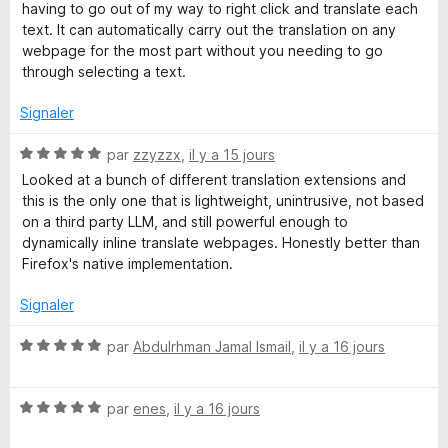
t
u
having to go out of my way to right click and translate each
e
é
r
text. It can automatically carry out the translation on any
5
5
webpage for the most part without you needing to go
W
s
through selecting a text.
u
r
e
Signaler
5
N
par
zzyzzx
,
il y a 15 jours
b
o
Looked at a bunch of different translation extensions and
t
this is the only one that is lightweight, unintrusive, not based
P
é
on a third party LLM, and still powerful enough to
5
dynamically inline translate webpages. Honestly better than
a
s
Firefox's native implementation.
u
r
g
Signaler
5
N
par
Abdulrhman Jamal Ismail
,
il y a 16 jours
e
o
t
s
N
é
par
enes
,
il y a 16 jours
o
5