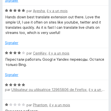
5
Signaler
N
par
Ayesha
,
il y a un mois
o
Hands down best translate extension out there. Love the
t
simple UI, I use it often on sites like youtube, twitter and it
é
translates quickly. As it is fast I can translate live chats on
5
streams too, which is very useful!
s
u
Signaler
r
5
N
par
CemKey
,
il y a un mois
o
Перестали работать Googl и Yandex переводы. Остался
t
только Bing.
é
4
Signaler
s
u
N
r
par
Utilisateur ou utilisatrice 12965806 de Firefox
,
il y a un mois
o
5
t
é
N
par
Phantom
,
il y a un mois
5
o
s