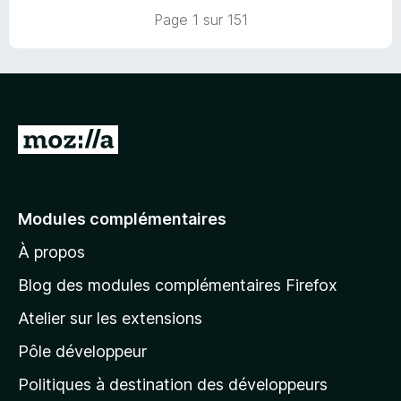
s
Page 1 sur 151
u
r
5
A
l
l
e
Modules complémentaires
r
À propos
à
l
Blog des modules complémentaires Firefox
a
Atelier sur les extensions
p
Pôle développeur
a
g
Politiques à destination des développeurs