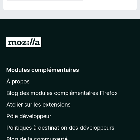
A
l
l
e
Modules complémentaires
r
À propos
à
l
Blog des modules complémentaires Firefox
a
Atelier sur les extensions
p
Pôle développeur
a
g
Politiques à destination des développeurs
e
Blog de la communauté