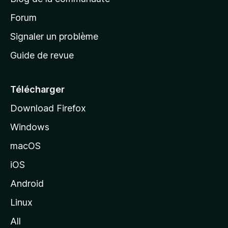
d
’
Forum
a
Signaler un problème
c
Guide de revue
c
u
e
Télécharger
i
Download Firefox
l
Windows
d
e
macOS
M
iOS
o
z
Android
i
Linux
l
All
l