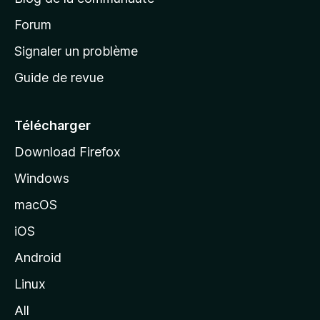
d
’
Forum
a
Signaler un problème
c
Guide de revue
c
u
e
Télécharger
i
Download Firefox
l
Windows
d
e
macOS
M
iOS
o
z
Android
i
Linux
l
All
l