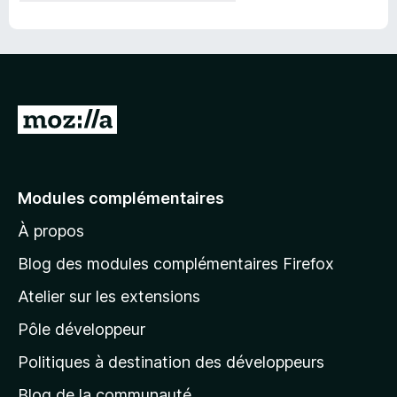
A
l
l
e
Modules complémentaires
r
À propos
à
l
Blog des modules complémentaires Firefox
a
Atelier sur les extensions
p
Pôle développeur
a
g
Politiques à destination des développeurs
e
Blog de la communauté