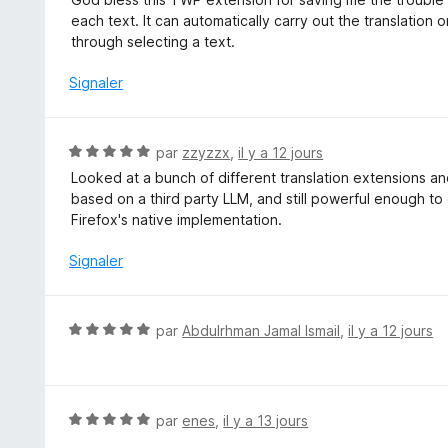
u
t
each text. It can automatically carry out the translatio
r
é
through selecting a text.
5
5
s
Signaler
u
r
5
N
par
zzyzzx
,
il y a 12 jours
o
Looked at a bunch of different translation extensions and 
t
based on a third party LLM, and still powerful enough to
é
Firefox's native implementation.
5
s
Signaler
u
r
5
N
par
Abdulrhman Jamal Ismail
,
il y a 12 jours
o
t
é
5
N
par
enes
,
il y a 13 jours
s
o