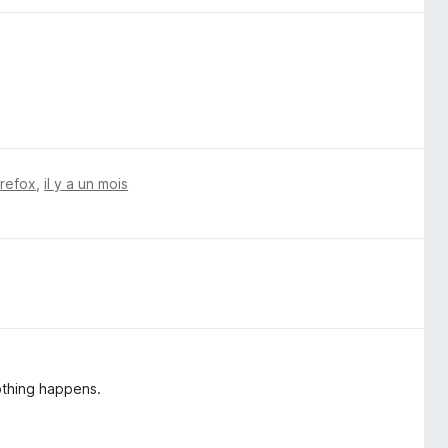
irefox
,
il y a un mois
nothing happens.