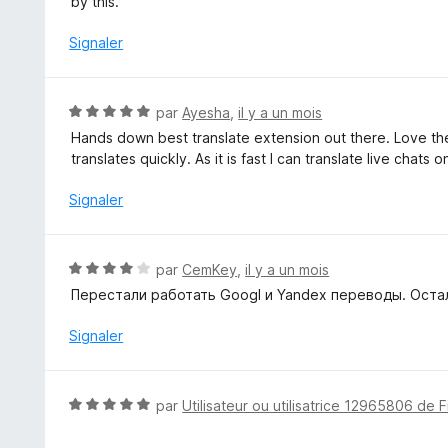
by this.
5
1
s
Signaler
u
r
5
N
par
Ayesha
,
il y a un mois
o
Hands down best translate extension out there. Love the si
t
translates quickly. As it is fast I can translate live chats 
é
5
Signaler
s
u
r
N
par
CemKey
,
il y a un mois
5
o
Перестали работать Googl и Yandex переводы. Остал
t
é
Signaler
4
s
u
N
par
Utilisateur ou utilisatrice 12965806 de F
r
o
5
t