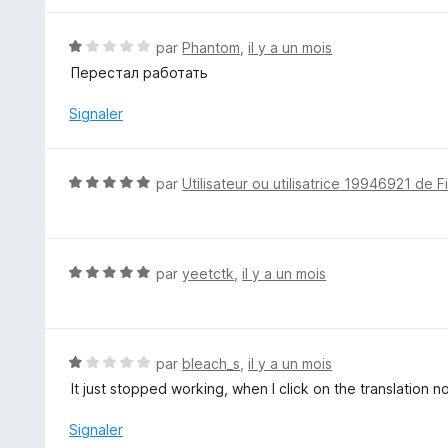
é
5
N
par
Phantom
,
il y a un mois
s
o
Перестал работать
u
t
r
é
Signaler
5
1
s
u
N
par
Utilisateur ou utilisatrice 19946921 de F
r
o
5
t
é
5
N
par
yeetctk
,
il y a un mois
s
o
u
t
r
é
5
5
N
par
bleach_s
,
il y a un mois
s
o
It just stopped working, when I click on the translation 
u
t
r
é
Signaler
5
1