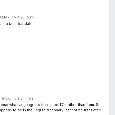
irefox
,
il y a 20 jours
 the best translator.
irefox
,
il y a un mois
ose what language it's translated TO, rather than from. So
appens to be in the English dictionary, cannot be translated