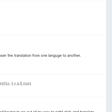
sier the translation from one languge to another.
irefox
,
il y a 8 jours
f having to go out of my way to right click and translate