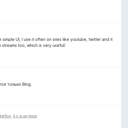
mple UI, I use it often on sites like youtube, twitter and it
on streams too, which is very useful!
ся только Bing.
irefox
,
il y a un mois