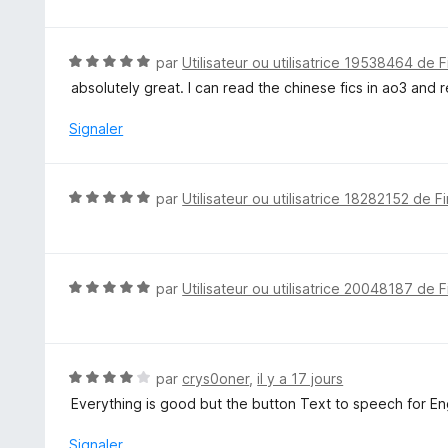
u
t
r
é
5
5
N
par
Utilisateur ou utilisatrice 19538464 de F
s
o
absolutely great. I can read the chinese fics in ao3 and r
u
t
r
é
Signaler
5
5
s
u
N
par
Utilisateur ou utilisatrice 18282152 de F
r
o
5
t
é
5
N
par
Utilisateur ou utilisatrice 20048187 de F
s
o
u
t
r
é
5
5
N
par
crys0oner
,
il y a 17 jours
s
o
Everything is good but the button Text to speech for Eng
u
t
r
é
Signaler