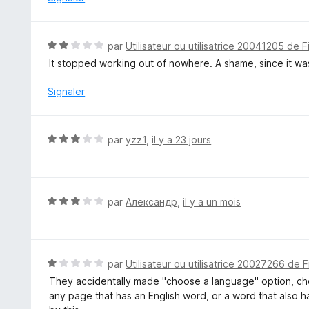
5
4
s
u
N
par
Utilisateur ou utilisatrice 20041205 de F
r
o
It stopped working out of nowhere. A shame, since it was
5
t
é
Signaler
2
s
u
N
par
yzz1
,
il y a 23 jours
r
o
5
t
é
3
N
par
Александр
,
il y a un mois
s
o
u
t
r
é
5
3
N
par
Utilisateur ou utilisatrice 20027266 de F
s
o
They accidentally made "choose a language" option, cho
u
t
any page that has an English word, or a word that also h
r
é