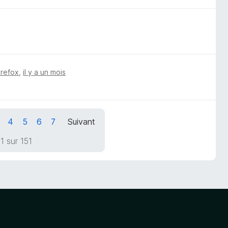
irefox
,
il y a un mois
4
5
6
7
Suivant
1 sur 151