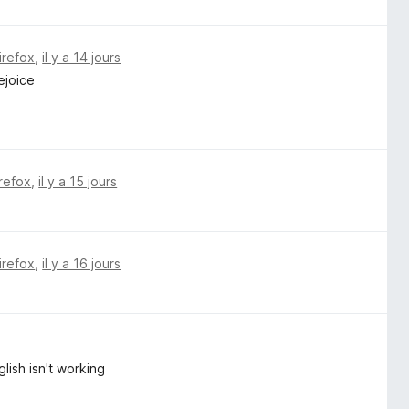
irefox
,
il y a 14 jours
ejoice
irefox
,
il y a 15 jours
irefox
,
il y a 16 jours
lish isn't working