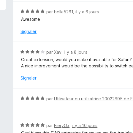
é
5
N
par
bella5261
,
il y a 6 jours
s
o
Awesome
u
t
r
é
Signaler
5
5
s
u
N
par
Xav
,
il y a 8 jours
r
o
Great extension, would you make it available for Safari?
5
t
A nice improvement would be the possibility to switch ea
é
4
Signaler
s
u
r
N
par
Utilisateur ou utilisatrice 20022895 de F
5
o
t
é
5
N
par
FieryOx
,
il y a 10 jours
s
o
God bless this TWP extension for saving me the trouble o