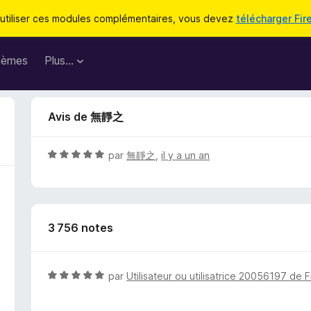
utiliser ces modules complémentaires, vous devez
télécharger Fir
hèmes
Plus…
Avis de 無靜之
N
par
無靜之
,
il y a un an
o
t
é
5
3 756 notes
s
u
r
5
N
par
Utilisateur ou utilisatrice 20056197 de F
o
t