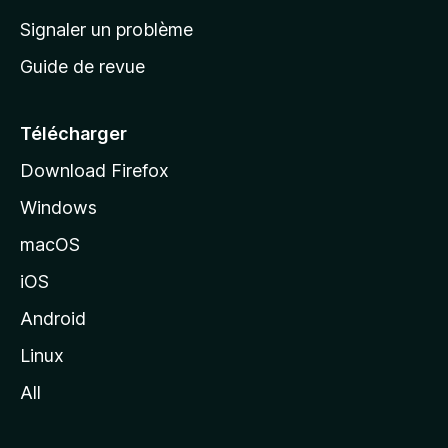
a
Signaler un problème
c
Guide de revue
c
u
e
Télécharger
i
Download Firefox
l
Windows
d
e
macOS
M
iOS
o
z
Android
i
Linux
l
All
l
a