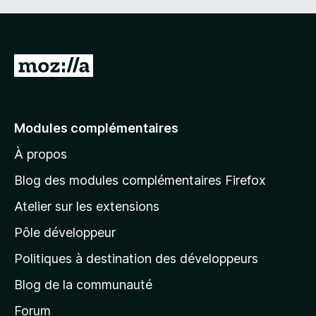
A
l
l
e
Modules complémentaires
r
À propos
à
l
Blog des modules complémentaires Firefox
a
Atelier sur les extensions
p
Pôle développeur
a
g
Politiques à destination des développeurs
e
Blog de la communauté
d
’
Forum