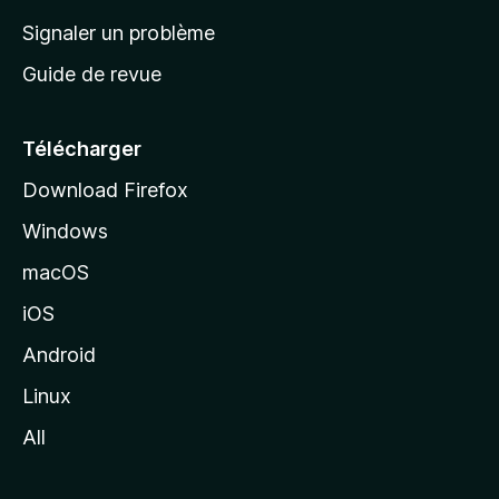
a
Signaler un problème
c
Guide de revue
c
u
e
Télécharger
i
Download Firefox
l
Windows
d
e
macOS
M
iOS
o
z
Android
i
Linux
l
All
l
a