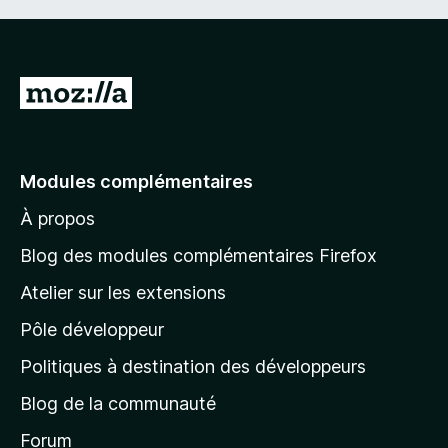
A
l
l
e
Modules complémentaires
r
À propos
à
l
Blog des modules complémentaires Firefox
a
Atelier sur les extensions
p
Pôle développeur
a
g
Politiques à destination des développeurs
e
Blog de la communauté
d
’
Forum