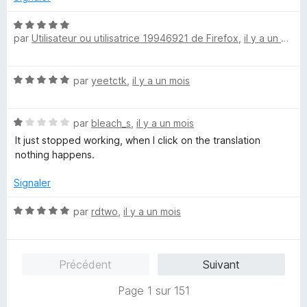
1
5
s
N
u
par
Utilisateur ou utilisatrice 19946921 de Firefox
,
il y a un mois
o
r
t
5
é
N
par
yeetctk
,
il y a un mois
5
o
s
t
u
N
é
par
bleach_s
,
il y a un mois
r
o
5
5
It just stopped working, when I click on the translation
t
s
nothing happens.
é
u
1
r
Signaler
s
5
u
N
par
rdtwo
,
il y a un mois
r
o
5
t
é
Précédent
Suivant
5
s
Page 1 sur 151
u