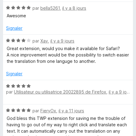
é
N
par
bella5261
,
il y a 8 jours
5
-
o
s
Awesome
t
u
T
é
r
Signaler
5
5
r
s
N
par
Xav
,
il y a 9 jours
u
o
Great extension, would you make it available for Safari?
r
a
t
A nice improvement would be the possibility to switch easier
5
é
the translation from one languge to another.
4
n
s
Signaler
u
s
r
N
5
par
Utilisateur ou utilisatrice 20022895 de Firefox
,
il y a 9 jours
o
l
t
é
N
par
FieryOx
,
il y a 11 jours
a
5
o
s
God bless this TWP extension for saving me the trouble of
t
u
having to go out of my way to right click and translate each
t
é
r
text. It can automatically carry out the translation on any
5