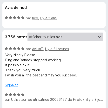
u
5
g
Avis de ncd
a
e
t
N
par
ncd
,
il y a 2 ans
e
s
o
u
t
é
r
p
3 756 notes
5
F
s
i
o
u
N
par
AvHmT
,
il y a 21 heures
r
r
o
Very Nicely Please
e
u
5
t
Bing and Yandex stopped working
f
é
if possible fix it.
o
5
r
Thank you very much.
x
s
I wish you all the best and may you succeed.
u
T
r
Signaler
5
W
N
par
Utilisateur ou utilisatrice 20056197 de Firefox
,
il y a 3 jours
o
P
t