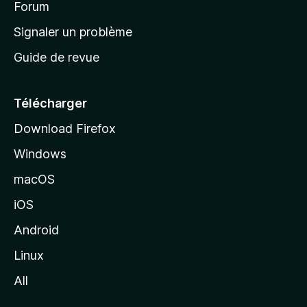
’
Forum
a
Signaler un problème
c
Guide de revue
c
u
e
Télécharger
i
Download Firefox
l
Windows
d
e
macOS
M
iOS
o
z
Android
i
Linux
l
All
l
a