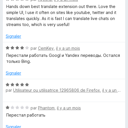
o
Hands down best translate extension out there. Love the
t
simple UI, I use it often on sites like youtube, twitter and it
é
translates quickly. As it is fast I can translate live chats on
5
streams too, which is very useful!
s
u
Signaler
r
5
N
par
CemKey
,
il y a un mois
o
Перестали работать Googl и Yandex переводы. Остался
t
только Bing.
é
4
Signaler
s
u
N
r
par
Utilisateur ou utilisatrice 12965806 de Firefox
,
il y a un mois
o
5
t
é
N
par
Phantom
,
il y a un mois
5
o
s
Перестал работать
t
u
é
r
Signaler