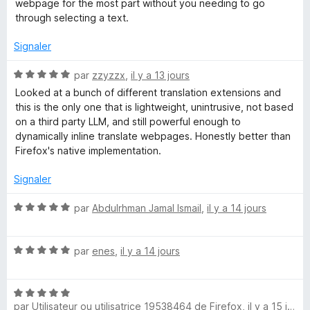
5
webpage for the most part without you needing to go
e
s
through selecting a text.
u
W
r
Signaler
5
N
par
zzyzzx
,
il y a 13 jours
e
o
Looked at a bunch of different translation extensions and
t
this is the only one that is lightweight, unintrusive, not based
b
é
on a third party LLM, and still powerful enough to
5
dynamically inline translate webpages. Honestly better than
P
s
Firefox's native implementation.
u
a
r
Signaler
5
N
par
Abdulrhman Jamal Ismail
,
il y a 14 jours
g
o
t
e
N
é
par
enes
,
il y a 14 jours
o
5
s
t
s
N
é
u
par
Utilisateur ou utilisatrice 19538464 de Firefox
,
il y a 15 jours
o
5
r