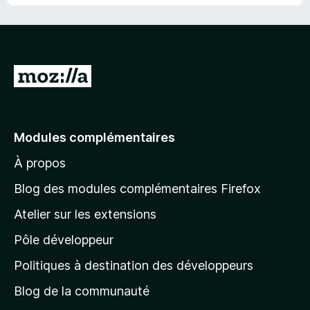
r
5
A
l
l
e
Modules complémentaires
r
À propos
à
l
Blog des modules complémentaires Firefox
a
Atelier sur les extensions
p
Pôle développeur
a
g
Politiques à destination des développeurs
e
Blog de la communauté
d