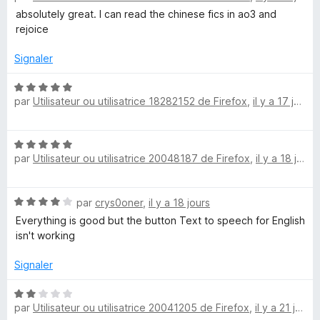
t
s
5
absolutely great. I can read the chinese fics in ao3 and
é
u
rejoice
5
r
s
5
Signaler
u
r
N
par
Utilisateur ou utilisatrice 18282152 de Firefox
,
il y a 17 jours
5
o
t
é
N
5
par
Utilisateur ou utilisatrice 20048187 de Firefox
,
il y a 18 jours
o
s
t
u
é
r
N
par
crys0oner
,
il y a 18 jours
5
5
o
s
Everything is good but the button Text to speech for English
t
u
isn't working
é
r
4
5
Signaler
s
u
N
r
par
Utilisateur ou utilisatrice 20041205 de Firefox
,
il y a 21 jours
o