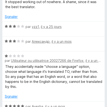
5
t
It stopped working out of nowhere. A shame, since it was
é
the best translator.
2
s
Signaler
u
r
N
par
yzz1
,
il y a 25 jours
5
o
t
N
é
par
Александр
,
il y a un mois
o
3
t
s
N
é
u
par
Utilisateur ou utilisatrice 20027266 de Firefox
,
il y a un mois
o
3
r
t
s
5
They accidentally made "choose a language" option,
é
u
choose what language it's translated TO, rather than from.
1
r
So any page that has an English word, or a word that also
s
5
happens to be in the English dictionary, cannot be translated
u
by this.
r
5
Signaler
N
par
Ayesha
,
il y a un mois