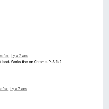
irefox
,
il y a 7 ans
't load. Works fine on Chrome. PLS fix?
irefox
,
il y a 7 ans