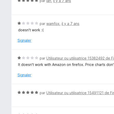
N
par
Ian
,
il y a 7 ans
s
o
u
t
r
é
5
5
N
par
wamfox
,
il y a 7 ans
s
o
doesn't work :(
u
t
r
é
Signaler
5
1
s
u
N
par
Utilisateur ou utilisatrice 15382492 de F
r
o
It doesn't work with Amazon on firefox. Price charts don
5
t
é
Signaler
1
s
u
N
par
Utilisateur ou utilisatrice 15491121 de F
r
o
5
t
é
5