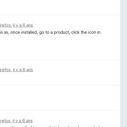
irefox
,
il y a 6 ans
s as, once installed, go to a product, click the icon in
irefox
,
il y a 6 ans
irefox
,
il y a 6 ans