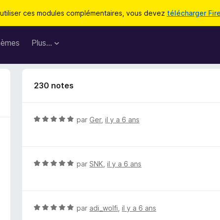
utiliser ces modules complémentaires, vous devez
télécharger Fir
hèmes
Plus…
230 notes
N
par
Ger
,
il y a 6 ans
o
t
é
5
N
par
SNK
,
il y a 6 ans
s
o
u
t
r
é
5
5
N
par
adi_wolfi
,
il y a 6 ans
s
o