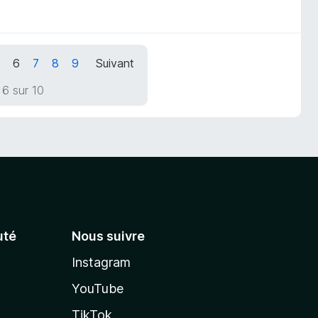
5
6
7
8
9
Suivant
6 sur 10
té
Nous suivre
Instagram
YouTube
TikTok