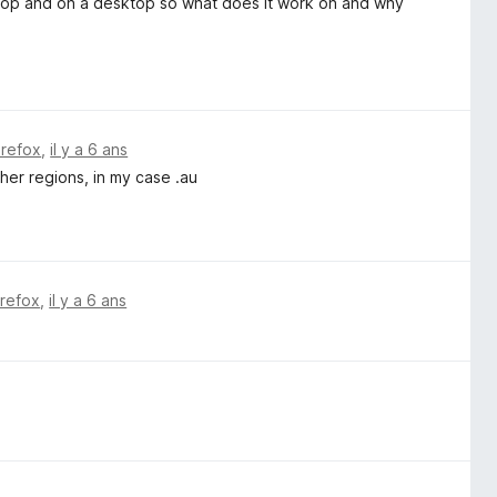
ptop and on a desktop so what does it work on and why
irefox
,
il y a 6 ans
her regions, in my case .au
irefox
,
il y a 6 ans