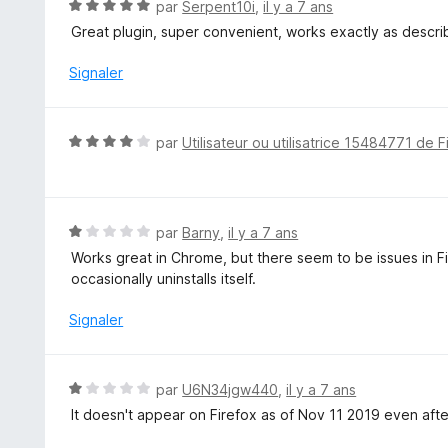
N
par
Serpent10i
,
il y a 7 ans
s
o
Great plugin, super convenient, works exactly as descri
u
t
r
é
Signaler
5
5
s
u
N
par
Utilisateur ou utilisatrice 15484771 de F
r
o
5
t
é
4
N
par
Barny
,
il y a 7 ans
s
o
Works great in Chrome, but there seem to be issues in Fi
u
t
occasionally uninstalls itself.
r
é
5
1
Signaler
s
u
r
N
par
U6N34jgw440
,
il y a 7 ans
5
o
It doesn't appear on Firefox as of Nov 11 2019 even after
t