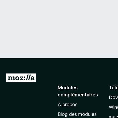
A
l
Modules
Tél
l
complémentaires
Dow
e
À propos
r
Win
à
Blog des modules
ma