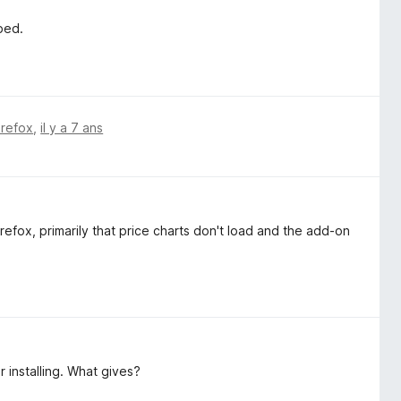
bed.
irefox
,
il y a 7 ans
refox, primarily that price charts don't load and the add-on
 installing. What gives?