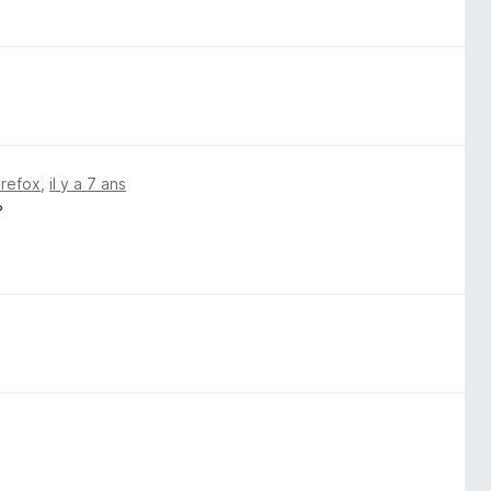
irefox
,
il y a 7 ans
?