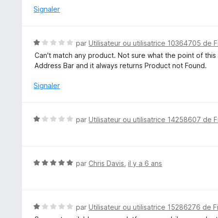
é
Signaler
1
s
u
N
par
Utilisateur ou utilisatrice 10364705 de F
r
o
Can't match any product. Not sure what the point of this i
5
t
Address Bar and it always returns Product not Found.
é
1
Signaler
s
u
r
N
par
Utilisateur ou utilisatrice 14258607 de F
5
o
t
é
1
N
par
Chris Davis
,
il y a 6 ans
s
o
u
t
r
é
5
5
N
par
Utilisateur ou utilisatrice 15286276 de F
s
o