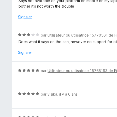
Says not available on your platform on mobile on my la
u
t
bother it's not worth the trouble
r
é
5
1
Signaler
s
u
r
N
par
Utilisateur ou utilisatrice 15770561 de F
5
o
Does what it says on the can, however no support for ot
t
é
Signaler
3
s
u
N
par
Utilisateur ou utilisatrice 15768193 de F
r
o
5
t
é
5
N
par
visika
,
il y a 6 ans
s
o
u
t
r
é
5
5