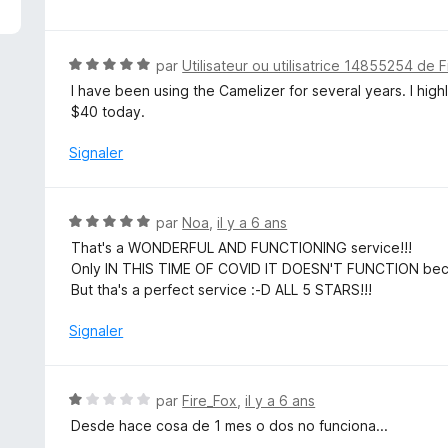
u
t
r
é
5
5
N
par
Utilisateur ou utilisatrice 14855254 de F
s
o
I have been using the Camelizer for several years. I hig
u
t
$40 today.
r
é
5
5
Signaler
s
u
r
N
par
Noa
,
il y a 6 ans
5
o
That's a WONDERFUL AND FUNCTIONING service!!!
t
Only IN THIS TIME OF COVID IT DOESN'T FUNCTION becau
é
But tha's a perfect service :-D ALL 5 STARS!!!
5
s
Signaler
u
r
5
N
par
Fire_Fox
,
il y a 6 ans
o
Desde hace cosa de 1 mes o dos no funciona...
t