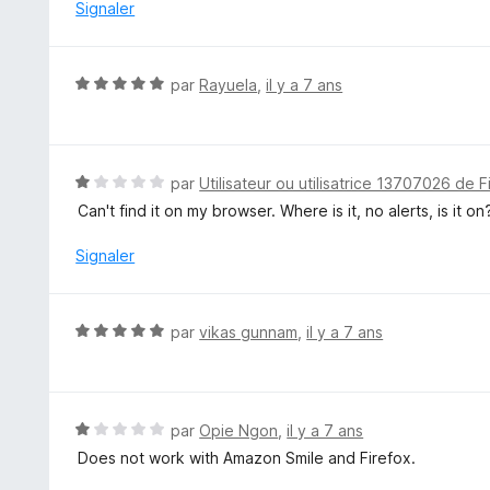
é
Signaler
1
s
u
N
par
Rayuela
,
il y a 7 ans
r
o
5
t
é
5
N
par
Utilisateur ou utilisatrice 13707026 de F
s
o
Can't find it on my browser. Where is it, no alerts, is it on
u
t
r
é
Signaler
5
1
s
u
N
par
vikas gunnam
,
il y a 7 ans
r
o
5
t
é
5
N
par
Opie Ngon
,
il y a 7 ans
s
o
Does not work with Amazon Smile and Firefox.
u
t