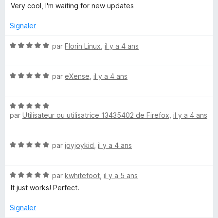
o
5
Very cool, I'm waiting for new updates
t
s
é
u
Signaler
5
r
s
5
N
par
Florin Linux
,
il y a 4 ans
u
o
r
t
5
N
é
par
eXense
,
il y a 4 ans
o
5
t
s
N
é
u
par
Utilisateur ou utilisatrice 13435402 de Firefox
,
il y a 4 ans
o
5
r
t
s
5
é
u
N
par
joyjoykid
,
il y a 4 ans
5
r
o
s
5
t
u
N
é
par
kwhitefoot
,
il y a 5 ans
r
o
5
5
It just works! Perfect.
t
s
é
u
Signaler
5
r