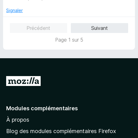
t
s
é
u
Signaler
5
r
s
5
Précédent
Suivant
u
r
Page 1 sur 5
5
A
l
l
e
Modules complémentaires
r
À propos
à
l
Blog des modules complémentaires Firefox