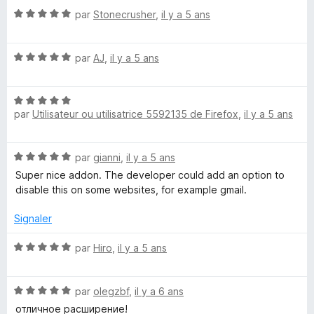
s
5
N
par
Stonecrusher
,
il y a 5 ans
u
o
r
t
5
N
é
par
AJ
,
il y a 5 ans
o
5
t
s
N
é
u
par
Utilisateur ou utilisatrice 5592135 de Firefox
,
il y a 5 ans
o
5
r
t
s
5
é
u
N
par
gianni
,
il y a 5 ans
5
r
o
s
5
Super nice addon. The developer could add an option to
t
u
disable this on some websites, for example gmail.
é
r
5
5
Signaler
s
u
N
par
Hiro
,
il y a 5 ans
r
o
5
t
N
é
par
olegzbf
,
il y a 6 ans
o
5
отличное расширение!