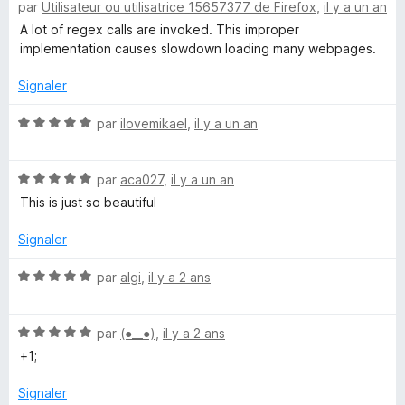
par
Utilisateur ou utilisatrice 15657377 de Firefox
,
il y a un an
o
t
t
A lot of regex calls are invoked. This improper
é
implementation causes slowdown loading many webpages.
1
L
s
Signaler
u
i
r
N
par
ilovemikael
,
il y a un an
5
o
n
t
N
é
par
aca027
,
il y a un an
o
5
k
This is just so beautiful
t
s
é
u
Signaler
5
r
s
5
N
par
algi
,
il y a 2 ans
u
o
r
t
5
N
é
par
(⁠●⁠_⁠_⁠●⁠)
,
il y a 2 ans
o
5
+1;
t
s
é
u
Signaler