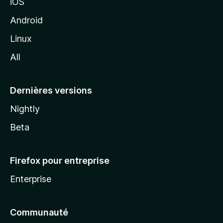
iOS
o
z
Android
i
Linux
l
All
l
a
Dernières versions
Nightly
Beta
Firefox pour entreprise
Enterprise
Communauté