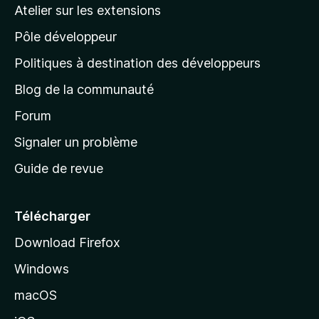
a
Atelier sur les extensions
p
Pôle développeur
a
g
Politiques à destination des développeurs
e
Blog de la communauté
d
’
Forum
a
Signaler un problème
c
Guide de revue
c
u
e
Télécharger
i
Download Firefox
l
Windows
d
e
macOS
M