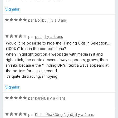
é
r
5
Signaler
5
s
u
N
par
Bobby
,
il y a 3 ans
r
o
5
t
N
é
par
puni
,
il y a 4 ans
o
5
Would it be possible to hide the "Finding URIs in Selection...
t
s
(100%)" text in the context menu?
é
u
When I highlight text on a webpage with media in it and
4
r
right-click, the context menu always appears, grows, then
s
5
shrinks because the "Finding URI's" text always appears at
u
the bottom for a split second.
r
It's quite distracting/annoying.
5
Signaler
N
par
karelt
,
il y a 4 ans
o
t
N
é
par
Khám Phá Công Nghệ
,
il y a 4 ans