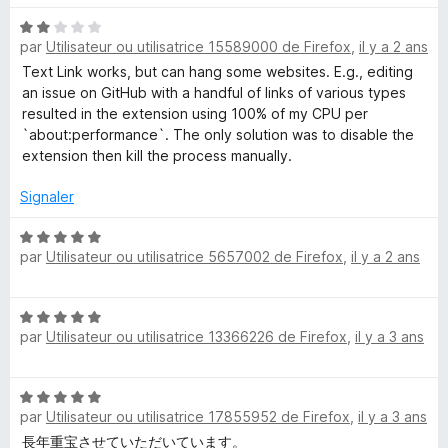
5
r
s
5
N
u
par
Utilisateur ou utilisatrice 15589000 de Firefox
,
il y a 2 ans
o
r
t
Text Link works, but can hang some websites. E.g., editing
5
é
an issue on GitHub with a handful of links of various types
2
resulted in the extension using 100% of my CPU per
s
`about:performance`. The only solution was to disable the
u
extension then kill the process manually.
r
5
Signaler
N
par
Utilisateur ou utilisatrice 5657002 de Firefox
,
il y a 2 ans
o
t
é
N
5
par
Utilisateur ou utilisatrice 13366226 de Firefox
,
il y a 3 ans
o
s
t
u
é
r
N
5
5
par
Utilisateur ou utilisatrice 17855952 de Firefox
,
il y a 3 ans
o
s
t
長年重宝させていただいています。
u