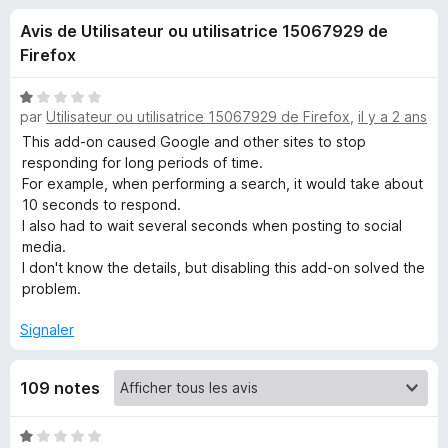
u
5
g
Avis de Utilisateur ou utilisatrice 15067929 de
a
e
Firefox
t
e
s
N
u
par
Utilisateur ou utilisatrice 15067929 de Firefox
,
il y a 2 ans
o
r
t
This add-on caused Google and other sites to stop
p
é
F
responding for long periods of time.
1
For example, when performing a search, it would take about
i
o
s
10 seconds to respond.
r
u
I also had to wait several seconds when posting to social
e
u
r
media.
f
5
I don't know the details, but disabling this add-on solved the
o
r
problem.
x
Signaler
T
e
109 notes
x
N