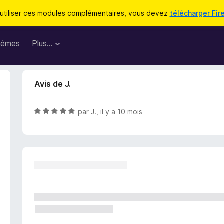
utiliser ces modules complémentaires, vous devez
télécharger Fir
hèmes
Plus…
Avis de J.
N
par
J.
,
il y a 10 mois
o
t
é
5
s
u
r
5