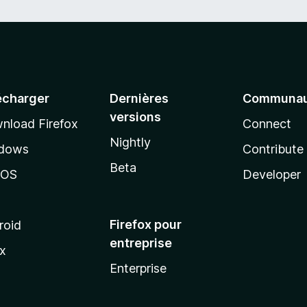
écharger
Dernières
Communau
versions
nload Firefox
Connect
Nightly
dows
Contribute
Beta
cOS
Developer
Firefox pour
roid
entreprise
ux
Enterprise