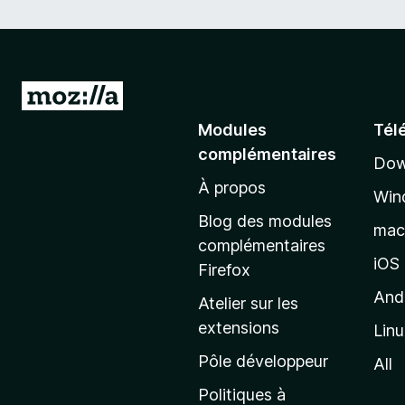
A
l
Modules
Tél
l
complémentaires
Dow
e
À propos
r
Win
à
Blog des modules
ma
l
complémentaires
a
iOS
Firefox
p
And
Atelier sur les
a
extensions
Lin
g
e
Pôle développeur
All
d
Politiques à