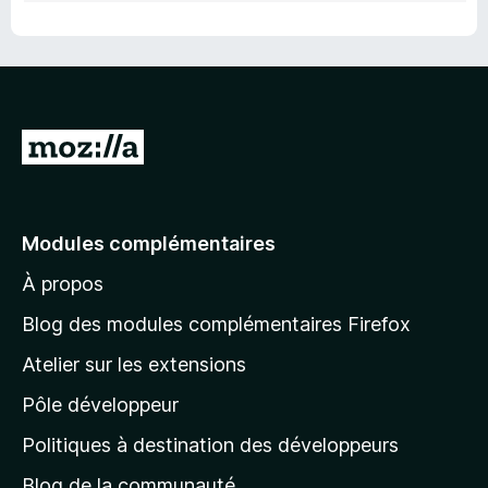
A
l
l
e
Modules complémentaires
r
À propos
à
l
Blog des modules complémentaires Firefox
a
Atelier sur les extensions
p
Pôle développeur
a
g
Politiques à destination des développeurs
e
Blog de la communauté