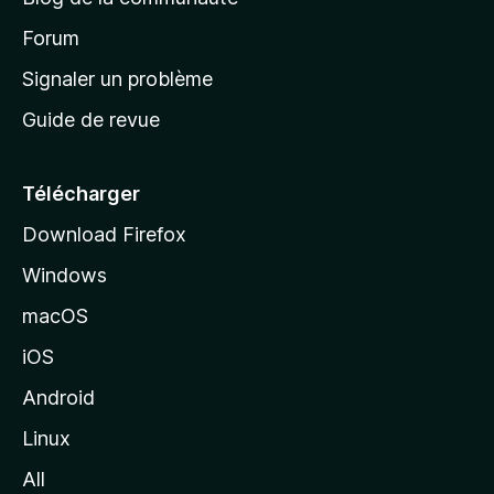
d
’
Forum
a
Signaler un problème
c
Guide de revue
c
u
e
Télécharger
i
Download Firefox
l
Windows
d
e
macOS
M
iOS
o
z
Android
i
Linux
l
All
l