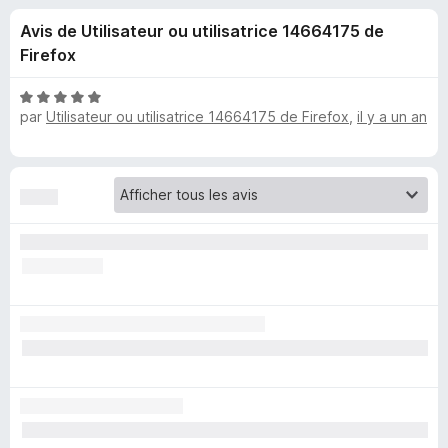
u
5
g
Avis de Utilisateur ou utilisatrice 14664175 de
a
e
Firefox
t
e
s
N
u
par
Utilisateur ou utilisatrice 14664175 de Firefox
,
il y a un an
o
r
t
p
é
F
5
i
o
s
r
u
e
u
r
f
5
o
r
x
T
a
m