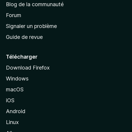
Blog de la communauté
d
’
Forum
a
Signaler un problème
c
Guide de revue
c
u
e
Télécharger
i
Download Firefox
l
Windows
d
e
macOS
M
iOS
o
z
Android
i
Linux
l