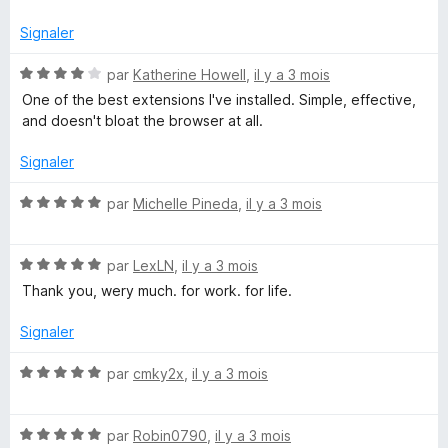
é
r
4
5
Signaler
s
u
N
par
Katherine Howell
,
il y a 3 mois
r
o
One of the best extensions I've installed. Simple, effective,
5
t
and doesn't bloat the browser at all.
é
4
Signaler
s
u
N
par
Michelle Pineda
,
il y a 3 mois
r
o
5
t
N
é
par
LexLN
,
il y a 3 mois
o
5
Thank you, wery much. for work. for life.
t
s
é
u
Signaler
5
r
s
5
N
par
cmky2x
,
il y a 3 mois
u
o
r
t
5
N
é
par
Robin0790
,
il y a 3 mois