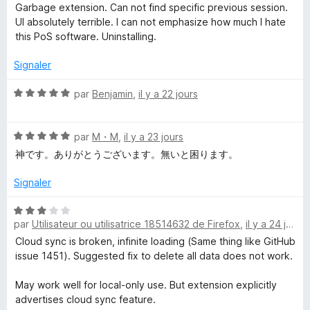
t
Garbage extension. Can not find specific previous session.
é
S
UI absolutely terrible. I can not emphasize how much I hate
1
this PoS software. Uninstalling.
s
e
u
Signaler
r
s
5
N
par
Benjamin
,
il y a 22 jours
o
s
t
N
é
par
M・M
,
il y a 23 jours
o
5
i
神です。ありがとうございます。無いと困ります。
t
s
é
u
Signaler
o
5
r
s
5
N
n
u
par
Utilisateur ou utilisatrice 18514632 de Firefox
,
il y a 24 jours
o
r
t
Cloud sync is broken, infinite loading (Same thing like GitHub
5
M
é
issue 1451). Suggested fix to delete all data does not work.
3
s
May work well for local-only use. But extension explicitly
a
u
advertises cloud sync feature.