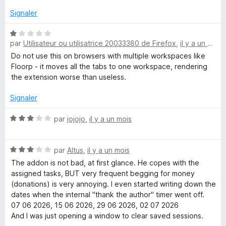
r
n
5
Signaler
a
N
par
Utilisateur ou utilisatrice 20033380 de Firefox
,
il y a un mois
o
t
g
Do not use this on browsers with multiple workspaces like
é
Floorp - it moves all the tabs to one workspace, rendering
1
the extension worse than useless.
e
s
u
Signaler
r
r
5
N
par
jojojo
,
il y a un mois
o
t
N
é
par
Altus
,
il y a un mois
o
3
The addon is not bad, at first glance. He copes with the
t
s
assigned tasks, BUT very frequent begging for money
é
u
(donations) is very annoying. I even started writing down the
3
r
dates when the internal "thank the author" timer went off.
s
5
07 06 2026, 15 06 2026, 29 06 2026, 02 07 2026
u
And I was just opening a window to clear saved sessions.
r