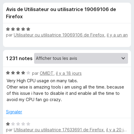
u
5
g
Avis de Utilisateur ou utilisatrice 19069106 de
a
e
Firefox
t
e
s
N
u
par
Utilisateur ou utilisatrice 19069106 de Firefox
,
il y a un an
o
r
t
p
é
F
5
i
o
1 231 notes
s
r
u
e
u
N
r
par
OMIDT
,
il y a 18 jours
f
o
5
Very High CPU usage on many tabs.
o
t
r
Other wise is amazing tools i am using all the time. because
x
é
of this issue i have to disable it and enable all the time to
4
avoid my CPU fan go crazy.
T
s
u
Signaler
a
r
5
N
b
par
Utilisateur ou utilisatrice 17633691 de Firefox
,
il y a 20 jours
o