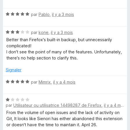
o
5
t
s
N
é
par
Pablo
,
il y a 3 mois
u
o
5
r
t
s
5
N
é
par
kone
,
il y a 3 mois
u
o
5
r
Better than Firefox's built-in backup, but unnecessarily
t
s
5
complicated!
é
u
I don't see the point of many of the features. Unfortunately,
3
r
there's no help section to clarify this.
s
5
u
Signaler
r
5
N
par
Mimrix
,
il y a 4 mois
o
t
N
é
par
Utilisateur ou utilisatrice 14498287 de Firefox
,
il y a 4 mois
o
5
t
s
From the volume of open issues and the lack of activity on
é
u
Git, It looks like Sienori has either abandoned this extension
1
r
or doesn't have the time to maintain it. April 26.