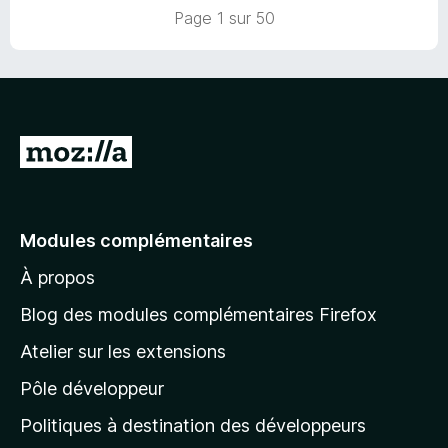
u
Page 1 sur 50
r
5
A
l
l
e
Modules complémentaires
r
À propos
à
l
Blog des modules complémentaires Firefox
a
Atelier sur les extensions
p
Pôle développeur
a
g
Politiques à destination des développeurs
e