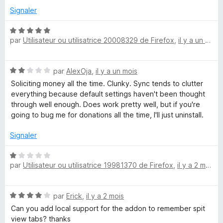
5
Signaler
N
par
Utilisateur ou utilisatrice 20008329 de Firefox
,
il y a un mois
o
t
é
N
par
AlexOja
,
il y a un mois
5
o
s
Soliciting money all the time. Clunky. Sync tends to clutter
t
u
everything because default settings haven't been thought
é
r
through well enough. Does work pretty well, but if you're
2
5
going to bug me for donations all the time, I'll just uninstall.
s
u
Signaler
r
5
N
par
Utilisateur ou utilisatrice 19981370 de Firefox
,
il y a 2 mois
o
t
é
N
par
Erick
,
il y a 2 mois
1
o
s
Can you add local support for the addon to remember spit
t
u
view tabs? thanks