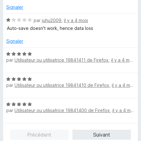
s
5
u
Signaler
r
5
N
par
juhu2009
,
il y a 4 mois
o
Auto-save doesn't work, hence data loss
t
é
Signaler
1
s
N
u
par
Utilisateur ou utilisatrice 19841411 de Firefox
,
il y a 4 mois
o
r
t
5
é
N
5
par
Utilisateur ou utilisatrice 19841410 de Firefox
,
il y a 4 mois
o
s
t
u
é
r
N
5
5
par
Utilisateur ou utilisatrice 19841400 de Firefox
,
il y a 4 mois
o
s
t
u
é
r
5
5
Précédent
Suivant
s