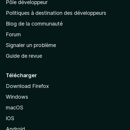
Pôle développeur
a
g
Politiques à destination des développeurs
e
Blog de la communauté
d
’
Forum
a
Signaler un problème
c
Guide de revue
c
u
e
Télécharger
i
Download Firefox
l
Windows
d
e
macOS
M
iOS
o
z
Android