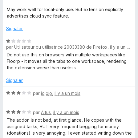
3
n
s
May work well for local-only use. But extension explicitly
u
advertises cloud sync feature.
a
r
5
Signaler
g
N
par
Utilisateur ou utilisatrice 20033380 de Firefox
,
il y a un mois
o
e
t
Do not use this on browsers with multiple workspaces like
é
Floorp - it moves all the tabs to one workspace, rendering
r
1
the extension worse than useless.
s
u
Signaler
r
5
N
par
jojojo
,
il y a un mois
o
t
N
é
par
Altus
,
il y a un mois
o
3
The addon is not bad, at first glance. He copes with the
t
s
assigned tasks, BUT very frequent begging for money
é
u
(donations) is very annoying. I even started writing down the
3