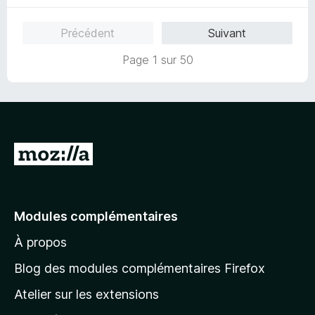
é
r
5
5
Précédent
Suivant
s
u
Page 1 sur 50
r
5
A
l
l
e
Modules complémentaires
r
À propos
à
l
Blog des modules complémentaires Firefox
a
Atelier sur les extensions
p