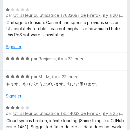
r
S
5
N
par
Utilisateur ou utilisatrice 17633691 de Firefox
,
il y a 20 jours
o
t
Garbage extension. Can not find specific previous session.
e
é
UI absolutely terrible. I can not emphasize how much I hate
1
this PoS software. Uninstalling.
s
s
u
Signaler
s
r
5
N
par
Benjamin
,
il y a 23 jours
i
o
t
N
é
par
M・M
,
il y a 23 jours
o
o
5
神です。ありがとうございます。無いと困ります。
t
s
n
é
u
Signaler
5
r
M
s
5
N
u
par
Utilisateur ou utilisatrice 18514632 de Firefox
,
il y a 25 jours
o
r
t
a
Cloud sync is broken, infinite loading (Same thing like GitHub
5
é
issue 1451). Suggested fix to delete all data does not work.