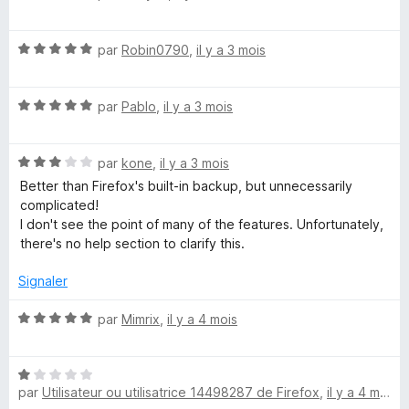
u
o
r
t
5
N
é
par
Robin0790
,
il y a 3 mois
o
5
t
s
N
é
par
Pablo
,
il y a 3 mois
u
o
5
r
t
s
5
N
é
par
kone
,
il y a 3 mois
u
o
5
r
Better than Firefox's built-in backup, but unnecessarily
t
s
5
complicated!
é
u
I don't see the point of many of the features. Unfortunately,
3
r
there's no help section to clarify this.
s
5
u
Signaler
r
5
N
par
Mimrix
,
il y a 4 mois
o
t
N
é
par
Utilisateur ou utilisatrice 14498287 de Firefox
,
il y a 4 mois
o
5