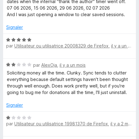
r
dates when the internal "thank the author" timer went off.
s
5
07 06 2026, 15 06 2026, 29 06 2026, 02 07 2026
u
And I was just opening a window to clear saved sessions.
r
5
Signaler
N
par
Utilisateur ou utilisatrice 20008329 de Firefox
,
il y a un mois
o
t
é
N
par
AlexOja
,
il y a un mois
5
o
s
Soliciting money all the time. Clunky. Sync tends to clutter
t
u
everything because default settings haven't been thought
é
r
through well enough. Does work pretty well, but if you're
2
5
going to bug me for donations all the time, I'll just uninstall.
s
u
Signaler
r
5
N
par
Utilisateur ou utilisatrice 19981370 de Firefox
,
il y a 2 mois
o
t
é