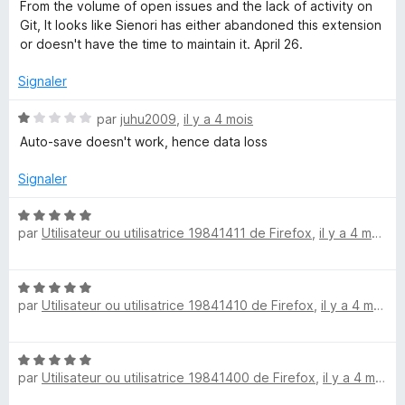
t
s
From the volume of open issues and the lack of activity on
é
u
Git, It looks like Sienori has either abandoned this extension
1
r
or doesn't have the time to maintain it. April 26.
s
5
u
Signaler
r
5
N
par
juhu2009
,
il y a 4 mois
o
Auto-save doesn't work, hence data loss
t
é
Signaler
1
s
N
u
par
Utilisateur ou utilisatrice 19841411 de Firefox
,
il y a 4 mois
o
r
t
5
é
N
5
par
Utilisateur ou utilisatrice 19841410 de Firefox
,
il y a 4 mois
o
s
t
u
é
r
N
5
5
par
Utilisateur ou utilisatrice 19841400 de Firefox
,
il y a 4 mois
o
s
t
u