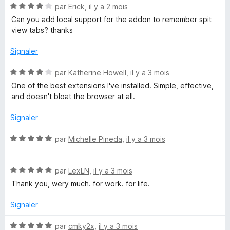
N
par
Erick
,
il y a 2 mois
1
o
s
Can you add local support for the addon to remember spit
t
u
view tabs? thanks
é
r
4
5
Signaler
s
u
N
par
Katherine Howell
,
il y a 3 mois
r
o
One of the best extensions I've installed. Simple, effective,
5
t
and doesn't bloat the browser at all.
é
4
Signaler
s
u
N
par
Michelle Pineda
,
il y a 3 mois
r
o
5
t
N
é
par
LexLN
,
il y a 3 mois
o
5
Thank you, wery much. for work. for life.
t
s
é
u
Signaler
5
r
s
5
N
par
cmky2x
,
il y a 3 mois