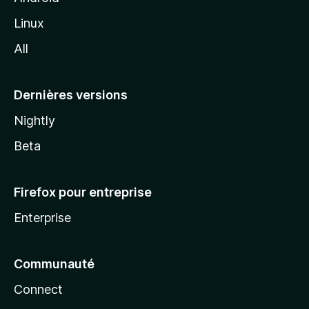
i
Linux
l
All
l
a
Dernières versions
Nightly
Beta
Firefox pour entreprise
Enterprise
Communauté
Connect