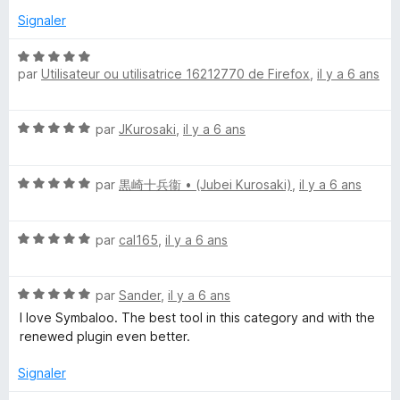
é
m
5
Signaler
s
a
u
N
par
Utilisateur ou utilisatrice 16212770 de Firefox
,
il y a 6 ans
r
o
5
t
r
é
N
par
JKurosaki
,
il y a 6 ans
5
k
o
s
t
u
N
e
é
par
黒崎十兵衞 • (Jubei Kurosaki)
,
il y a 6 ans
r
o
5
5
t
s
r
N
é
par
cal165
,
il y a 6 ans
u
o
5
r
t
s
5
N
é
par
Sander
,
il y a 6 ans
u
o
5
r
I love Symbaloo. The best tool in this category and with the
t
s
5
renewed plugin even better.
é
u
5
r
Signaler
s
5