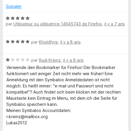
u
é
r
Signaler
5
5
s
N
u
par
Utilisateur ou utilisatrice 14945743 de Firefox
,
il y a 7 ans
o
r
t
5
é
N
par
Kholdfyre
,
il y a 8 ans
5
o
s
t
u
N
é
par
Rudi Kreinz
,
il y a 8 ans
r
o
5
5
Verwende den Bookmarker für Firefox! Der Bookmarker
t
s
funktioniert seit einiger Zeit nicht mehr wie früher! Eine
é
u
Anmeldung mit den Symbaloo Anmeldedaten ist nicht
1
r
möglch. Es heißt immer: "e-mail und Passwort sind nicht
s
5
kompatibel"? Auch findet sich beim klicken mit der rechten
u
Maustaste kein Eintrag im Menu, mit dem ich die Seite für
r
Symbaloo speichern kann.
5
Meinen Symbaloo Accountdaten:
r.kreinz@mailbox.org
Lukas2012