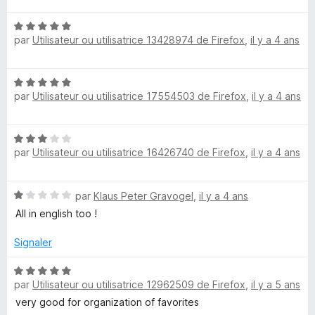
5
t
s
b
N
é
u
par
Utilisateur ou utilisatrice 13428974 de Firefox
,
il y a 4 ans
o
4
r
a
t
s
5
é
u
N
5
r
l
par
Utilisateur ou utilisatrice 17554503 de Firefox
,
il y a 4 ans
o
s
5
t
u
o
é
r
N
5
5
par
Utilisateur ou utilisatrice 16426740 de Firefox
,
il y a 4 ans
o
o
s
t
u
é
r
B
N
par
Klaus Peter Gravogel
,
il y a 4 ans
3
5
o
s
All in english too !
o
t
u
é
r
Signaler
1
5
o
s
N
u
par
Utilisateur ou utilisatrice 12962509 de Firefox
,
il y a 5 ans
o
k
r
t
very good for organization of favorites
5