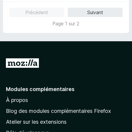
5
Précédent
Suivant
Page 1 sur 2
A
l
l
e
Modules complémentaires
r
À propos
à
l
Blog des modules complémentaires Firefox
a
Atelier sur les extensions
p