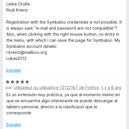
Liebe Grüße
Rudi Kreinz
Registration with the Symbaloo credentials is not possible. It
is always said: "e-mail and password are not compatible"?
Also, when clicking with the right mouse button, no entry in
the menu, with which I can save the page for Symbaloo. My
Symbaloo account details:
r.kreinz@mailbox.org
Lukas2012
Signaler
N
par
Utilisateur ou utilisatrice 12122187 de Firefox
,
il y a 8 ans
o
t
Es un extensión muy práctica, ya que al momento mismo en
é
que se encuentra algo interesante se puede descargar al
5
tablero personal, directo a la clasificació que le
s
corresponde
u
r
Signaler