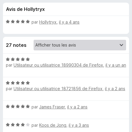
u
5
g
Avis de Hollytryx
a
e
t
N
par
Hollytryx
,
il y a 4 ans
e
s
o
u
t
é
r
p
27 notes
5
F
s
i
o
u
N
r
r
par
Utilisateur ou utilisatrice 18990304 de Firefox
,
il y a un an
o
e
u
5
t
f
é
o
N
5
r
par
Utilisateur ou utilisatrice 18721856 de Firefox
,
il y a 2 ans
o
x
s
t
u
S
é
r
N
par
James Fraser
,
il y a 2 ans
5
5
y
o
s
t
u
N
é
par
Koos de Jong
,
il y a 3 ans
r
m
o
5