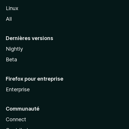
i
Linux
l
All
l
a
Dernières versions
Nightly
Beta
Firefox pour entreprise
Enterprise
Communauté
Connect