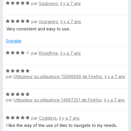
u
N
par
Szubxero
,
il y a 7 ans
r
o
5
t
N
é
par
ricoramiro
,
il y a 7 ans
o
5
Very consistent and easy to use.
t
s
é
u
Signaler
5
r
s
5
N
par
Kholdfyre
,
il y a 7 ans
u
o
r
t
5
N
é
par
Utilisateur ou utilisatrice 15066939 de Firefox
,
il y a 7 ans
o
4
t
s
é
u
N
5
r
par
Utilisateur ou utilisatrice 14997201 de Firefox
,
il y a 7 ans
o
s
5
t
u
é
r
N
par
Coddeys
,
il y a 7 ans
5
5
o
s
I like the way of the use of tiles to navigate to my needs.
t