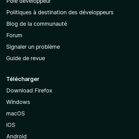
Pôle développeur
a
g
Politiques à destination des développeurs
e
Blog de la communauté
d
’
Forum
a
Signaler un problème
c
Guide de revue
c
u
e
Télécharger
i
Download Firefox
l
Windows
d
e
macOS
M
iOS
o
z
Android