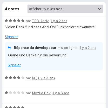
u
5
g
4 notes
a
e
t
N
par
TPD-Andy
,
il y a 2 ans
e
s
o
Vielen Dank für dieses Add-On! Funktioniert einwandfrei.
u
t
r
p
é
Signaler
F
5
i
o
s
Réponse du développeur
mis en ligne :
il y a 2 ans
r
u
Gerne und Danke für die Bewertung!
r
e
u
5
f
Signaler
o
r
x
N
par
KP
,
il y a 4 ans
S
o
t
u
N
é
par
Mozilla Dev
,
il y a 8 ans
o
4
t
s
b
N
é