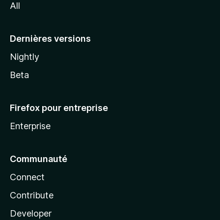
l
All
l
a
g
Dernières versions
e
Nightly
n
Beta
-
Firefox pour entreprise
B
Enterprise
u
Communauté
t
Connect
t
Contribute
o
Developer