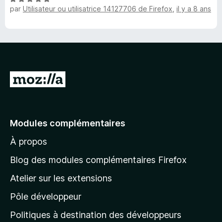
u
par
Utilisateur ou utilisatrice 14127706 de Firefox
,
il y a 8 ans
o
1
r
T
t
s
5
é
u
o
5
r
s
5
u
M
r
A
5
e
l
l
-
e
Modules complémentaires
r
U
À propos
à
l
n
Blog des modules complémentaires Firefox
a
Atelier sur les extensions
i
p
Pôle développeur
a
v
g
Politiques à destination des développeurs