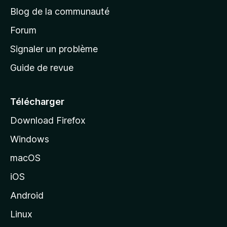
e
e
Blog de la communauté
d
’
Forum
r
a
Signaler un problème
s
c
Guide de revue
c
a
u
e
Télécharger
l
i
Download Firefox
l
e
Windows
d
e
r
macOS
M
iOS
F
o
z
Android
o
i
Linux
l