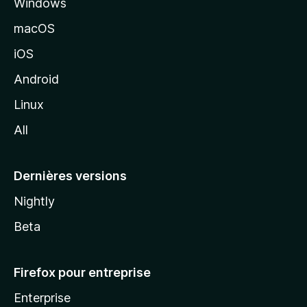
Windows
d
e
macOS
M
iOS
o
z
Android
i
Linux
l
All
l
a
Dernières versions
Nightly
Beta
Firefox pour entreprise
Enterprise