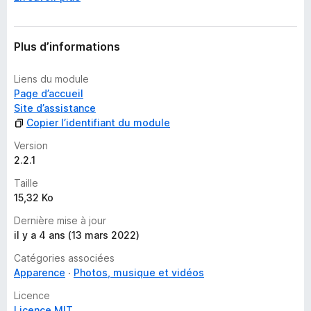
r
l
’
i
Plus d’informations
n
s
Liens du module
t
Page d’accueil
a
Site d’assistance
n
Copier l’identifiant du module
t
Version
2.2.1
Taille
15,32 Ko
Dernière mise à jour
il y a 4 ans (13 mars 2022)
Catégories associées
Apparence
Photos, musique et vidéos
Licence
Licence MIT