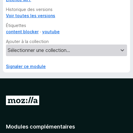
Historique des versions
Voir toutes les versions
Étiquettes
content blocker
youtube
Ajouter à la collection
Signaler ce module
A
l
l
e
Modules complémentaires
r