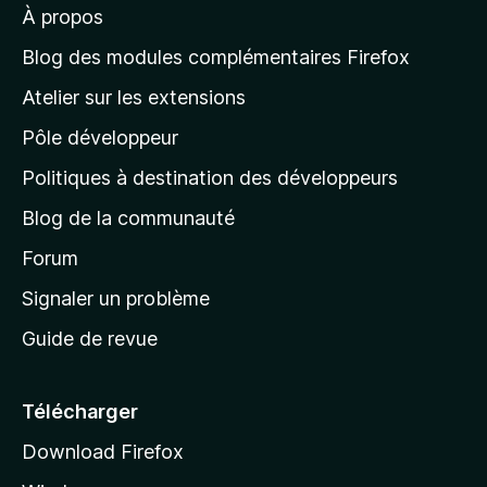
À propos
à
l
Blog des modules complémentaires Firefox
a
Atelier sur les extensions
p
Pôle développeur
a
g
Politiques à destination des développeurs
e
Blog de la communauté
d
’
Forum
a
Signaler un problème
c
Guide de revue
c
u
e
Télécharger
i
Download Firefox
l