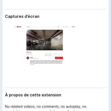
’
g
e
a
x
Captures d’écran
t
t
e
e
n
u
s
r
i
F
o
i
n
r
e
f
o
x
À propos de cette extension
No related videos, no comments, no autoplay, no