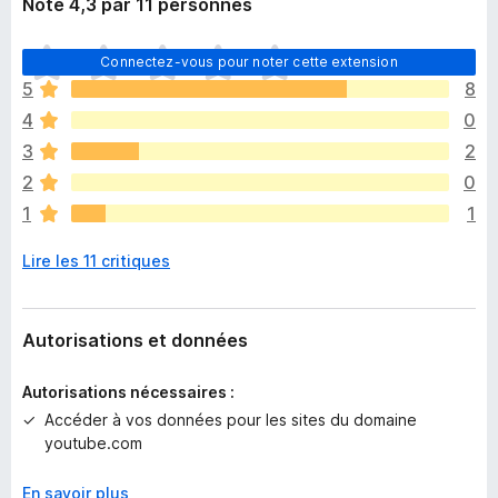
Noté 4,3 par 11 personnes
I
Connectez-vous pour noter cette extension
l
5
8
n
4
0
’
y
3
2
a
2
0
a
1
1
u
c
Lire les 11 critiques
u
n
e
n
Autorisations et données
o
t
Autorisations nécessaires :
e
Accéder à vos données pour les sites du domaine
p
youtube.com
o
u
En savoir plus