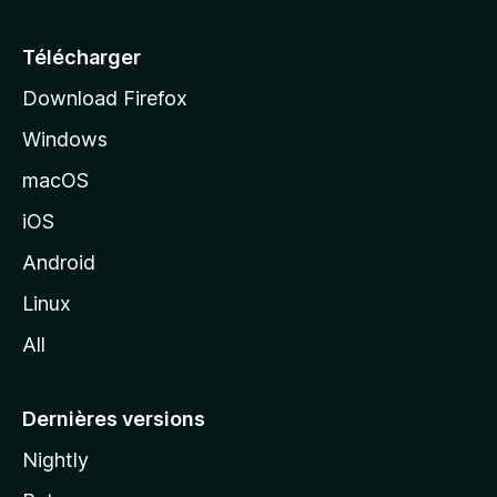
u
e
Télécharger
i
Download Firefox
l
Windows
d
e
macOS
M
iOS
o
z
Android
i
Linux
l
All
l
a
Dernières versions
Nightly