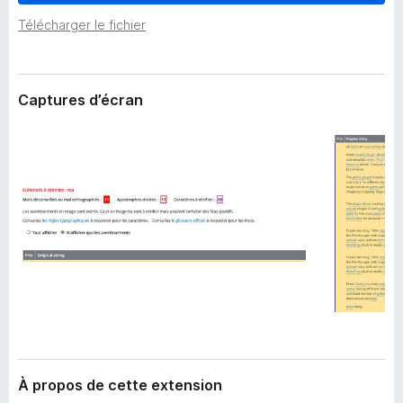
’
g
e
Télécharger le fichier
a
x
t
t
e
e
n
Captures d’écran
u
s
r
i
F
o
i
n
r
e
f
o
x
À propos de cette extension