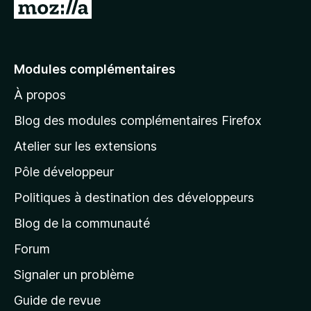
A
l
l
e
Modules complémentaires
r
À propos
à
l
Blog des modules complémentaires Firefox
a
Atelier sur les extensions
p
Pôle développeur
a
g
Politiques à destination des développeurs
e
Blog de la communauté
d
’
Forum
a
Signaler un problème
c
Guide de revue
c