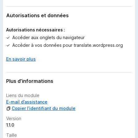
n
e
n
Autorisations et données
o
t
Autorisations nécessaires :
e
Accéder aux onglets du navigateur
p
Accéder à vos données pour translate.wordpress.org
o
u
En savoir plus
r
l
’
i
Plus d’informations
n
s
Liens du module
t
E-mail d’assistance
a
Copier l’identifiant du module
n
t
Version
1.1.0
Taille