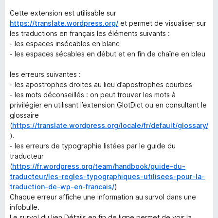
Cette extension est utilisable sur
https://translate.wordpress.org/
et permet de visualiser sur
les traductions en français les éléments suivants :
- les espaces insécables en blanc
- les espaces sécables en début et en fin de chaîne en bleu
les erreurs suivantes :
- les apostrophes droites au lieu d’apostrophes courbes
- les mots déconseillés : on peut trouver les mots à
privilégier en utilisant l’extension GlotDict ou en consultant le
glossaire
(
https://translate.wordpress.org/locale/fr/default/glossary/
).
- les erreurs de typographie listées par le guide du
traducteur
(
https://fr.wordpress.org/team/handbook/guide-du-
traducteur/les-regles-typographiques-utilisees-pour-la-
traduction-de-wp-en-francais/
)
Chaque erreur affiche une information au survol dans une
infobulle.
Le survol du lien Détails en fin de ligne permet de voir la