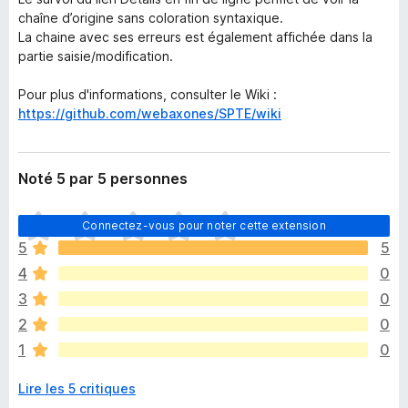
chaîne d’origine sans coloration syntaxique.
La chaine avec ses erreurs est également affichée dans la
partie saisie/modification.
Pour plus d'informations, consulter le Wiki :
https://github.com/webaxones/SPTE/wiki
Noté 5 par 5 personnes
I
Connectez-vous pour noter cette extension
l
5
5
n
4
0
’
y
3
0
a
2
0
a
1
0
u
c
Lire les 5 critiques
u