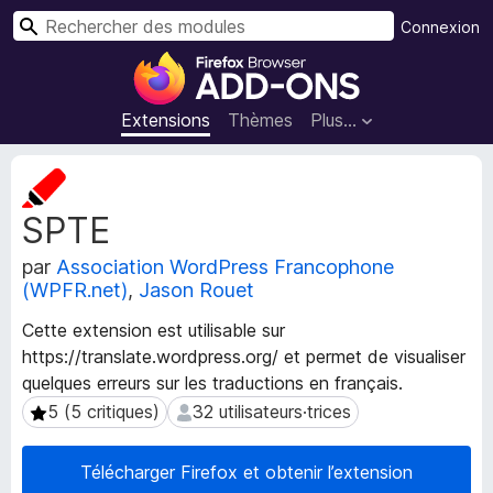
R
Connexion
e
M
c
o
h
d
Extensions
Thèmes
Plus…
e
u
r
l
M
c
e
é
h
SPTE
t
s
e
a
p
r
par
Association WordPress Francophone
d
o
(WPFR.net)
,
Jason Rouet
o
u
n
r
Cette extension est utilisable sur
n
l
https://translate.wordpress.org/ et permet de visualiser
é
e
quelques erreurs sur les traductions en français.
e
s
n
5 (5 critiques)
32 utilisateurs·trices
5 (5 critiques)
32 utilisateurs·trices
d
a
e
v
Télécharger Firefox et obtenir l’extension
l
i