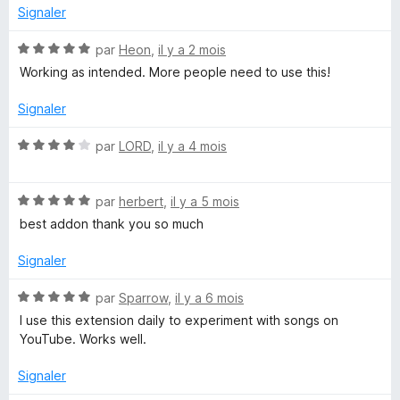
5
Signaler
e
N
par
Heon
,
il y a 2 mois
o
d
Working as intended. More people need to use this!
t
é
Signaler
-
5
s
N
par
LORD
,
il y a 4 mois
P
u
o
r
t
i
5
N
é
par
herbert
,
il y a 5 mois
o
4
best addon thank you so much
t
s
t
é
u
Signaler
5
r
c
s
5
N
par
Sparrow
,
il y a 6 mois
u
o
I use this extension daily to experiment with songs on
h
r
t
YouTube. Works well.
5
é
c
5
Signaler
s