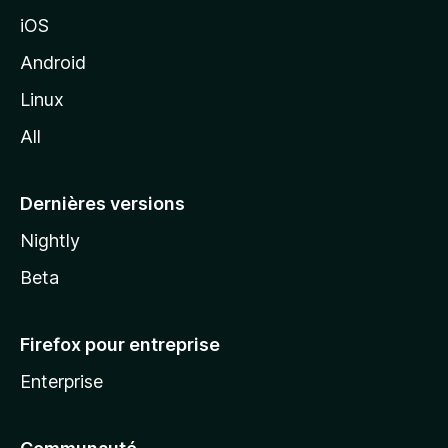
M
iOS
o
z
Android
i
Linux
l
All
l
a
Dernières versions
Nightly
Beta
Firefox pour entreprise
Enterprise