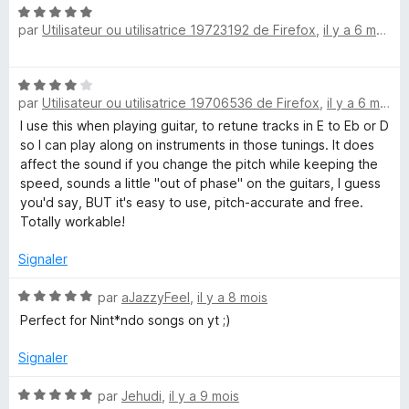
u
N
h
r
par
Utilisateur ou utilisatrice 19723192 de Firefox
,
il y a 6 mois
o
5
t
a
é
N
5
n
par
Utilisateur ou utilisatrice 19706536 de Firefox
,
il y a 6 mois
o
s
t
I use this when playing guitar, to retune tracks in E to Eb or D
u
é
g
so I can play along on instruments in those tunings. It does
r
4
affect the sound if you change the pitch while keeping the
5
s
speed, sounds a little "out of phase" on the guitars, I guess
e
u
you'd say, BUT it's easy to use, pitch-accurate and free.
r
Totally workable!
r
5
Signaler
N
par
aJazzyFeel
,
il y a 8 mois
o
Perfect for Nint*ndo songs on yt ;)
t
é
Signaler
5
s
N
par
Jehudi
,
il y a 9 mois