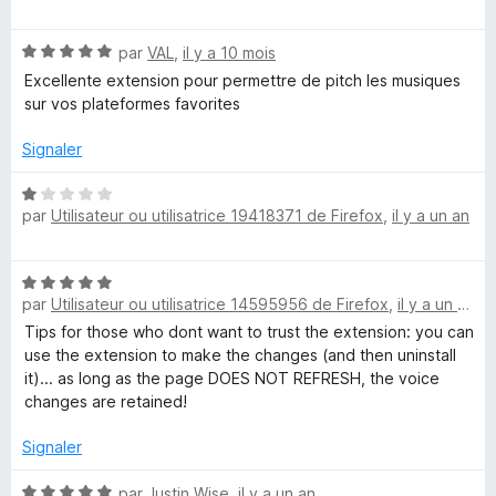
u
o
r
t
5
N
é
par
VAL
,
il y a 10 mois
o
5
Excellente extension pour permettre de pitch les musiques
t
s
sur vos plateformes favorites
é
u
5
r
Signaler
s
5
u
N
r
par
Utilisateur ou utilisatrice 19418371 de Firefox
,
il y a un an
o
5
t
é
N
1
par
Utilisateur ou utilisatrice 14595956 de Firefox
,
il y a un an
o
s
t
Tips for those who dont want to trust the extension: you can
u
é
use the extension to make the changes (and then uninstall
r
5
it)... as long as the page DOES NOT REFRESH, the voice
5
s
changes are retained!
u
r
Signaler
5
N
par
Justin Wise
,
il y a un an