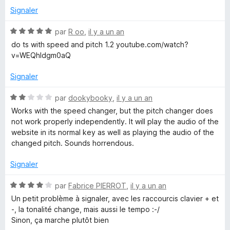
4
Signaler
s
u
N
par
R oo
,
il y a un an
r
o
do ts with speed and pitch 1.2 youtube.com/watch?
5
t
v=WEQhIdgm0aQ
é
5
Signaler
s
u
N
par
dookybooky
,
il y a un an
r
o
Works with the speed changer, but the pitch changer does
5
t
not work properly independently. It will play the audio of the
é
website in its normal key as well as playing the audio of the
2
changed pitch. Sounds horrendous.
s
u
Signaler
r
5
N
par
Fabrice PIERROT
,
il y a un an
o
Un petit problème à signaler, avec les raccourcis clavier + et
t
-, la tonalité change, mais aussi le tempo :-/
é
Sinon, ça marche plutôt bien
4