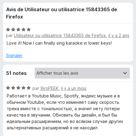
u
5
g
Avis de Utilisateur ou utilisatrice 15843365 de
a
e
Firefox
t
e
s
N
u
par
Utilisateur ou utilisatrice 15843365 de Firefox
,
il y a 2 ans
o
r
t
Love it! Now I can finally sing karaoke in lower keys!
p
é
F
5
Signaler
i
o
s
r
u
e
u
51 notes
r
f
5
o
r
N
par
XiroPEEK
,
il y a un mois
x
o
Работает в Youtube Music, Spotify, яндекс музыке и в
t
S
обычном Youtube, если что изменяет саму скорость
é
трека вместе с тональностью, а значит нету потери
5
качества в звучании. Обновить бы дизайн, и был бы
p
s
идеальным расширением, но во всяком случае других
u
альтернативных расширений я не находил
e
r