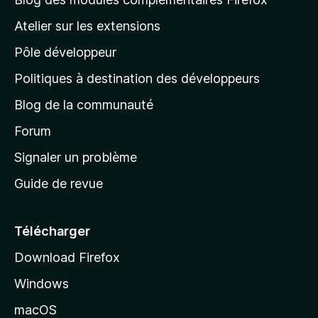
a
Atelier sur les extensions
p
Pôle développeur
a
g
Politiques à destination des développeurs
e
Blog de la communauté
d
’
Forum
a
Signaler un problème
c
Guide de revue
c
u
e
Télécharger
i
Download Firefox
l
Windows
d
e
macOS