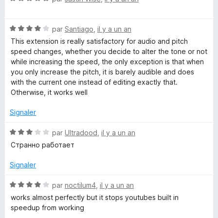
o
t
N
é
par
Santiago
,
il y a un an
o
5
This extension is really satisfactory for audio and pitch
t
s
speed changes, whether you decide to alter the tone or not
é
u
while increasing the speed, the only exception is that when
4
r
you only increase the pitch, it is barely audible and does
s
5
with the current one instead of editing exactly that.
u
Otherwise, it works well
r
5
Signaler
N
par
Ultradood
,
il y a un an
o
Странно работает
t
é
Signaler
3
s
N
par
noctilum4
,
il y a un an
u
o
works almost perfectly but it stops youtubes built in
r
t
speedup from working
5
é