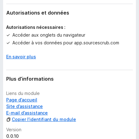
e
n
Autorisations et données
o
t
Autorisations nécessaires :
e
Accéder aux onglets du navigateur
p
Accéder à vos données pour app.sourcescrub.com
o
u
En savoir plus
r
l
’
i
Plus d’informations
n
s
Liens du module
t
Page d’accueil
a
Site d’assistance
n
E-mail d’assistance
t
Copier l’identifiant du module
Version
0.0.10