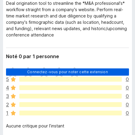
Deal origination tool to streamline the *M&A professional's*
workflow straight from a company's website. Perform real-
time market research and due diligence by qualifying a
company's firmographic data (such as location, headcount,
and funding), relevant news updates, and historic/upcoming
conference attendance
Noté 0 par 1 personne
I
Connectez-vous pour noter cette extension
l
5
0
n
4
0
’
y
3
0
a
2
0
a
1
0
u
c
Aucune critique pour l’instant
u
n