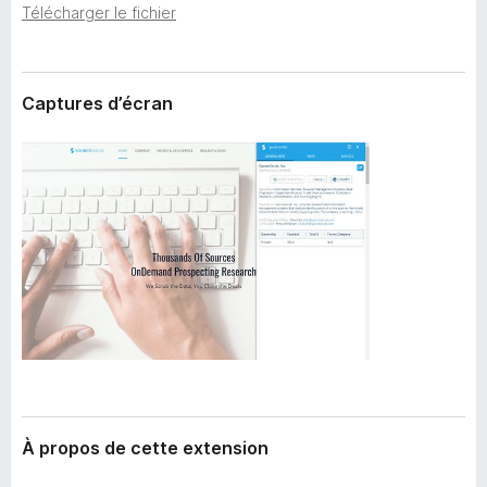
’
Télécharger le fichier
g
e
a
x
t
t
e
e
Captures d’écran
n
u
s
r
i
F
o
i
n
r
e
f
o
x
À propos de cette extension