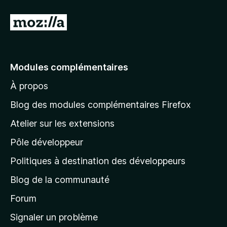
A
l
l
e
Modules complémentaires
r
À propos
à
l
Blog des modules complémentaires Firefox
a
Atelier sur les extensions
p
Pôle développeur
a
g
Politiques à destination des développeurs
e
Blog de la communauté
d
’
Forum
a
Signaler un problème
c