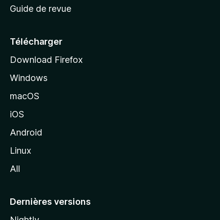
Guide de revue
c
u
e
Télécharger
i
Download Firefox
l
Windows
d
e
macOS
M
iOS
o
z
Android
i
Linux
l
All
l
a
Dernières versions
Nightly