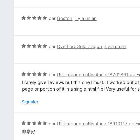
5
s
u
N
par
Goston
,
il y a un an
r
o
5
t
é
5
N
par
OverLordGoldDragon
,
il y a un an
s
o
u
t
r
é
5
5
N
par
Utilisateur ou utilisatrice 18702861 de F
s
o
I rarely give reviews but this one I must. It worked out 
u
t
page or portion of it in a single html file! Very useful f
r
é
5
5
Signaler
s
u
r
N
par
Utilisateur ou utilisatrice 18910117 de F
5
o
非常好
t