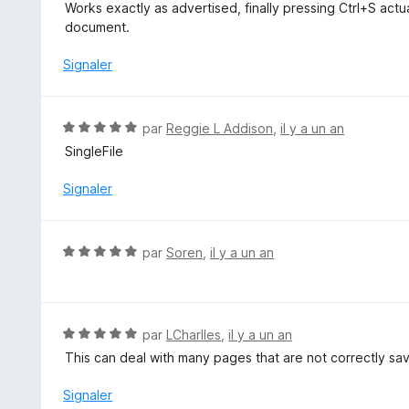
o
Works exactly as advertised, finally pressing Ctrl+S act
u
t
document.
r
é
5
5
Signaler
s
u
r
N
par
Reggie L Addison
,
il y a un an
5
o
SingleFile
t
é
Signaler
5
s
u
N
par
Soren
,
il y a un an
r
o
5
t
é
5
N
par
LCharlles
,
il y a un an
s
o
This can deal with many pages that are not correctly save
u
t
r
é
Signaler
5