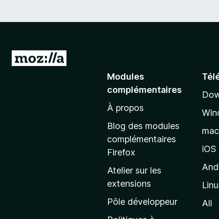
A
l
Modules
Tél
l
complémentaires
Dow
e
À propos
r
Win
à
Blog des modules
ma
l
complémentaires
a
iOS
Firefox
p
And
Atelier sur les
a
extensions
Lin
g
e
Pôle développeur
All
d