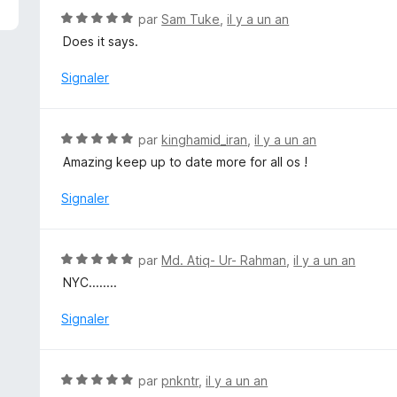
5
N
par
Sam Tuke
,
il y a un an
s
o
Does it says.
u
t
r
é
Signaler
5
5
s
u
N
par
kinghamid_iran
,
il y a un an
r
o
Amazing keep up to date more for all os !
5
t
é
Signaler
5
s
u
N
par
Md. Atiq- Ur- Rahman
,
il y a un an
r
o
NYC........
5
t
é
Signaler
5
s
u
N
par
pnkntr
,
il y a un an
r