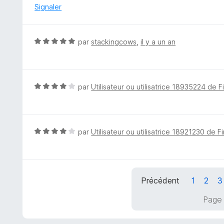
é
Signaler
5
s
u
N
par
stackingcows
,
il y a un an
r
o
5
t
é
5
N
par
Utilisateur ou utilisatrice 18935224 de F
s
o
u
t
r
é
5
4
N
par
Utilisateur ou utilisatrice 18921230 de F
s
o
u
t
r
é
5
4
Précédent
1
2
3
s
u
Page 
r
5