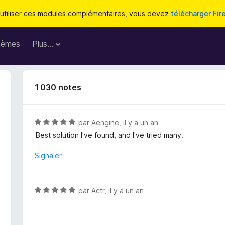
utiliser ces modules complémentaires, vous devez
télécharger Fir
hèmes
Plus…
1 030 notes
N
par
Aengine
,
il y a un an
o
Best solution I've found, and I've tried many.
t
é
Signaler
5
s
u
N
par
Actr
,
il y a un an
r
o
5
t
é