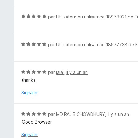
5
s
u
N
par
Utilisateur ou utilisatrice 18978921 de F
r
o
5
t
é
5
N
par
Utilisateur ou utilisatrice 18977738 de F
s
o
u
t
r
é
5
5
N
par
jalal
,
il y a un an
s
o
thanks
u
t
r
é
Signaler
5
5
s
u
N
par
MD RAJIB CHOWDHURY
,
il y a un an
r
o
Good Browser
5
t
é
Signaler