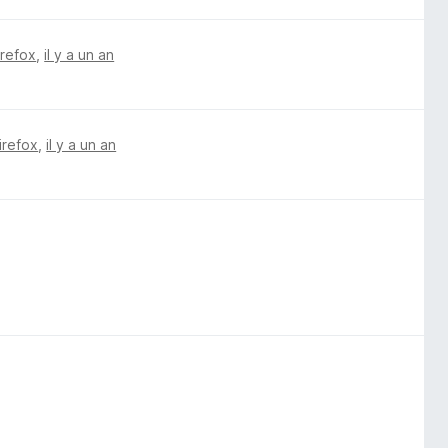
irefox
,
il y a un an
irefox
,
il y a un an