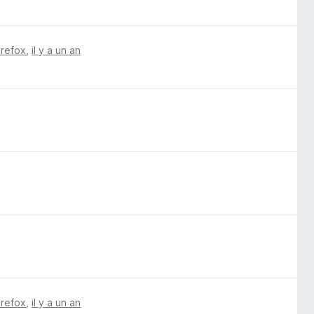
irefox
,
il y a un an
irefox
,
il y a un an