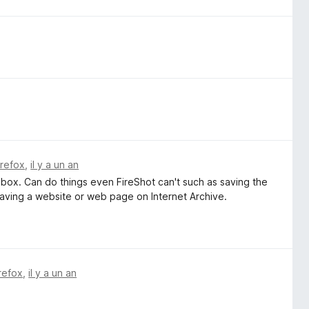
irefox
,
il y a un an
of box. Can do things even FireShot can't such as saving the
or saving a website or web page on Internet Archive.
irefox
,
il y a un an