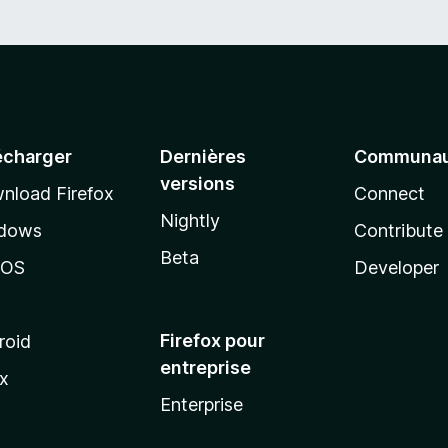
écharger
Dernières
Communau
versions
nload Firefox
Connect
Nightly
dows
Contribute
Beta
cOS
Developer
Firefox pour
roid
entreprise
ux
Enterprise