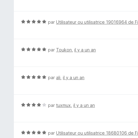
o
5
t
é
5
N
par
Utilisateur ou utilisatrice 19016964 de F
s
o
u
t
r
é
5
5
N
par
Toukon
,
il y a un an
s
o
u
t
r
é
5
5
N
par
ali
,
il y a un an
s
o
u
t
r
é
5
5
N
par
tuxmux
,
il y a un an
s
o
u
t
r
é
5
4
N
par
Utilisateur ou utilisatrice 18680106 de F
s