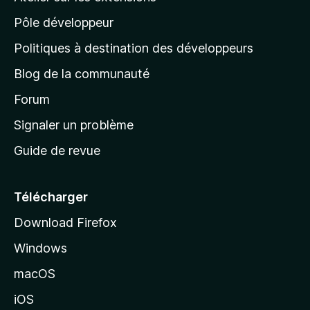
p
Pôle développeur
a
g
Politiques à destination des développeurs
e
Blog de la communauté
d
’
Forum
a
Signaler un problème
c
Guide de revue
c
u
e
Télécharger
i
Download Firefox
l
Windows
d
e
macOS
M
iOS
o