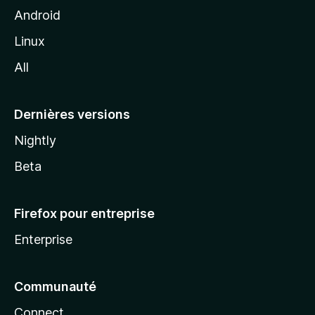
z
Android
i
Linux
l
All
l
a
Dernières versions
Nightly
Beta
Firefox pour entreprise
Enterprise
Communauté
Connect