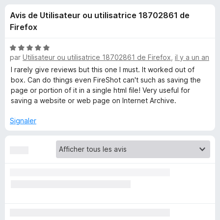
u
5
g
Avis de Utilisateur ou utilisatrice 18702861 de
a
e
Firefox
t
e
s
N
u
par
Utilisateur ou utilisatrice 18702861 de Firefox
,
il y a un an
o
r
t
I rarely give reviews but this one I must. It worked out of
p
é
F
box. Can do things even FireShot can't such as saving the
5
page or portion of it in a single html file! Very useful for
i
o
s
saving a website or web page on Internet Archive.
r
u
e
u
r
Signaler
f
5
o
r
x
S
i
n