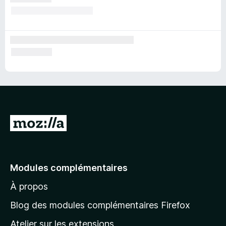
A
l
l
e
Modules complémentaires
r
À propos
à
l
Blog des modules complémentaires Firefox
a
Atelier sur les extensions