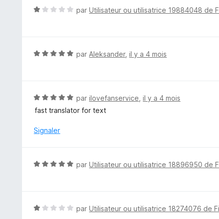
r
N
par
Utilisateur ou utilisatrice 19884048 de 
5
o
t
é
1
N
par
Aleksander
,
il y a 4 mois
s
o
u
t
r
é
5
5
N
par
ilovefanservice
,
il y a 4 mois
s
o
fast translator for text
u
t
r
é
Signaler
5
5
s
u
N
par
Utilisateur ou utilisatrice 18896950 de 
r
o
5
t
é
5
N
par
Utilisateur ou utilisatrice 18274076 de F
s
o