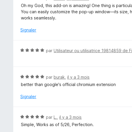
r
o
Oh my God, this add-on is amazing! One thing is particula
5
t
You can easily customize the pop-up window—its size, heig
é
works seamlessly.
5
s
Signaler
u
r
5
N
par
Utilisateur ou utilisatrice 19814859 de F
o
t
é
5
N
par
burak
,
il y a 3 mois
s
o
better than google's official chromium extension
u
t
r
é
Signaler
5
5
s
u
N
par
L.
,
il y a 3 mois
r
o
Simple, Works as of 5/26, Perfection.
5
t