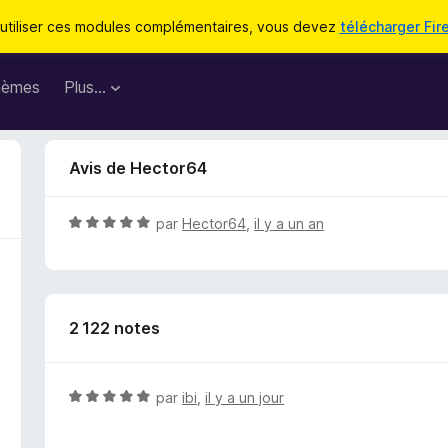
utiliser ces modules complémentaires, vous devez
télécharger Fir
hèmes
Plus…
Avis de Hector64
N
par
Hector64
,
il y a un an
o
t
é
5
2 122 notes
s
u
r
5
N
par
ibi
,
il y a un jour
o
t