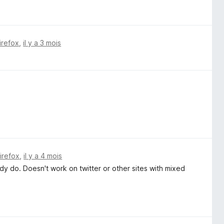
irefox
,
il y a 3 mois
Firefox
,
il y a 4 mois
ady do. Doesn't work on twitter or other sites with mixed