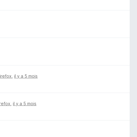
irefox
,
il y a 5 mois
irefox
,
il y a 5 mois