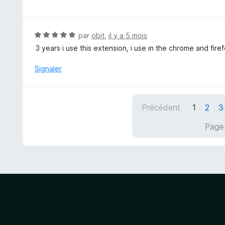
o
u
t
r
é
5
5
N
par
obit
,
il y a 5 mois
s
o
3 years i use this extension, i use in the chrome and fire
u
t
r
é
Signaler
5
5
s
u
Précédent
1
2
3
r
5
Page 