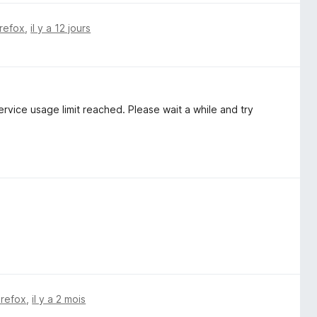
irefox
,
il y a 12 jours
ervice usage limit reached. Please wait a while and try
irefox
,
il y a 2 mois