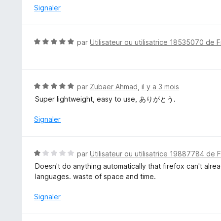
é
Signaler
5
s
u
N
par
Utilisateur ou utilisatrice 18535070 de F
r
o
5
t
é
5
N
par
Zubaer Ahmad
,
il y a 3 mois
s
o
Super lightweight, easy to use, ありがとう.
u
t
r
é
Signaler
5
5
s
u
N
par
Utilisateur ou utilisatrice 19887784 de 
r
o
Doesn't do anything automatically that firefox can't alre
5
t
languages. waste of space and time.
é
1
Signaler
s
u