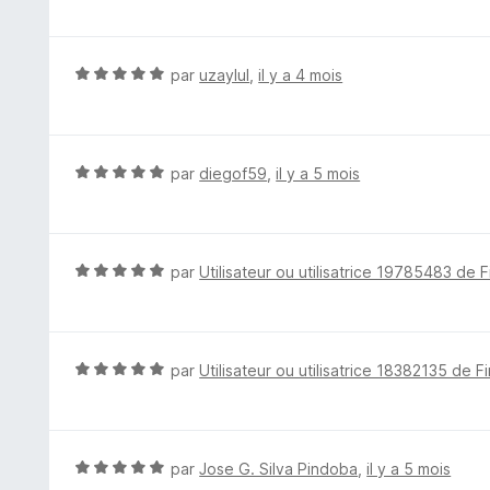
u
t
r
é
5
1
N
par
uzaylul
,
il y a 4 mois
s
o
u
t
r
é
5
5
N
par
diegof59
,
il y a 5 mois
s
o
u
t
r
é
5
5
N
par
Utilisateur ou utilisatrice 19785483 de F
s
o
u
t
r
é
5
5
N
par
Utilisateur ou utilisatrice 18382135 de F
s
o
u
t
r
é
5
5
N
par
Jose G. Silva Pindoba
,
il y a 5 mois
s