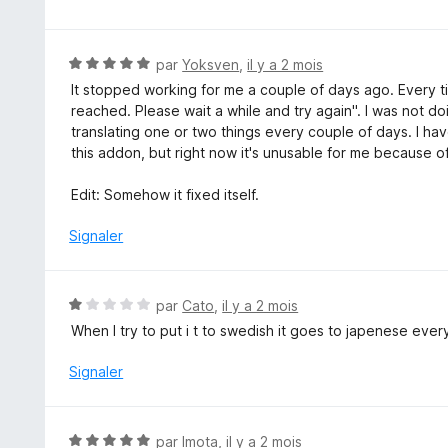
5
t
é
5
N
par
Yoksven
,
il y a 2 mois
s
o
It stopped working for me a couple of days ago. Every time
u
t
reached. Please wait a while and try again". I was not doi
r
é
translating one or two things every couple of days. I hav
5
5
this addon, but right now it's unusable for me because of
s
u
Edit: Somehow it fixed itself.
r
5
Signaler
N
par
Cato
,
il y a 2 mois
o
When I try to put i t to swedish it goes to japenese ever
t
é
Signaler
1
s
u
N
par
Imota
,
il y a 2 mois