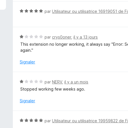
é
5
N
par
Utilisateur ou utilisatrice 16919051 de F
s
o
u
t
r
é
5
5
N
par
crys0oner
,
il y a 13 jours
s
o
This extension no longer working, it always say "Error: S
u
t
again."
r
é
5
1
Signaler
s
u
r
N
par
NERV
,
il y a un mois
5
o
Stopped working few weeks ago.
t
é
Signaler
1
s
u
N
par
Utilisateur ou utilisatrice 19959822 de F
r
o