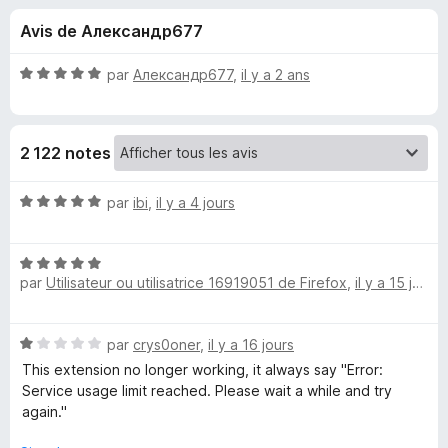
u
5
g
Avis de Александр677
a
e
t
N
par
Александр677
,
il y a 2 ans
e
s
o
u
t
é
r
p
2 122 notes
5
F
s
i
o
u
N
par
ibi
,
il y a 4 jours
r
r
o
e
u
5
t
f
N
é
o
par
Utilisateur ou utilisatrice 16919051 de Firefox
,
il y a 15 jours
o
5
r
x
t
s
é
u
S
N
par
crys0oner
,
il y a 16 jours
5
r
o
s
5
This extension no longer working, it always say "Error:
i
t
u
Service usage limit reached. Please wait a while and try
é
r
again."
1
m
5