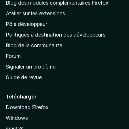
l
Blog des modules complémentaires Firefox
a
Atelier sur les extensions
p
Pôle développeur
a
g
Politiques à destination des développeurs
e
Blog de la communauté
d
’
Forum
a
Signaler un problème
c
Guide de revue
c
u
e
Télécharger
i
Download Firefox
l
Windows
d
e
macOS