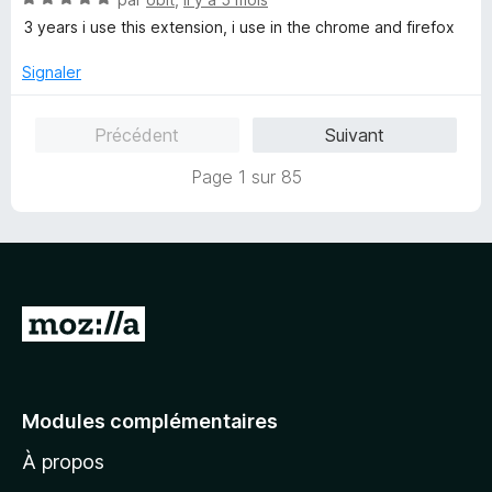
r
o
5
5
3 years i use this extension, i use in the chrome and firefox
t
s
é
u
Signaler
5
r
s
5
Précédent
Suivant
u
r
Page 1 sur 85
5
A
l
l
e
Modules complémentaires
r
À propos
à