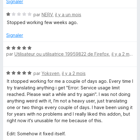
s
Signaler
u
p
r
N
par
NERV
,
il y a un mois
5
o
Stopped working few weeks ago.
l
t
é
Signaler
e
1
s
N
u
par
Utilisateur ou utilisatrice 19959822 de Firefox
,
il y a 2 mois
T
o
r
t
5
é
r
N
par
Yoksven
,
il y a 2 mois
5
o
s
It stopped working for me a couple of days ago. Every time I
a
t
u
try translating anything i get "Error: Service usage limit
é
r
reached. Please wait a while and try again". I was not doing
5
n
5
anything weird with it, I'm not a heavy user, just translating
s
one or two things every couple of days. I have been using it
u
for years with no problems and I really liked this addon, but
s
r
right now it's unusable for me because of this.
5
l
Edit: Somehow it fixed itself.