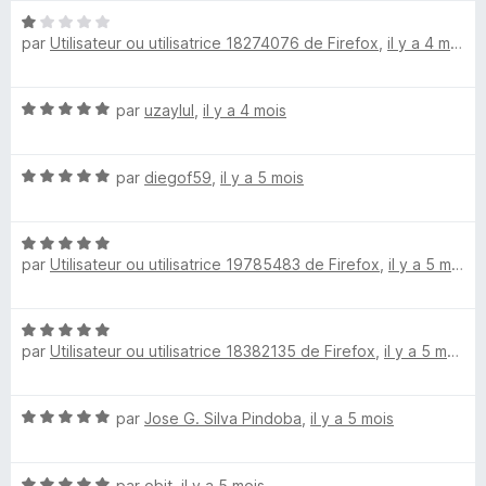
5
é
N
5
par
Utilisateur ou utilisatrice 18274076 de Firefox
,
il y a 4 mois
o
s
t
u
é
r
N
par
uzaylul
,
il y a 4 mois
1
5
o
s
t
u
N
é
par
diegof59
,
il y a 5 mois
r
o
5
5
t
s
N
é
u
par
Utilisateur ou utilisatrice 19785483 de Firefox
,
il y a 5 mois
o
5
r
t
s
5
é
u
N
5
r
par
Utilisateur ou utilisatrice 18382135 de Firefox
,
il y a 5 mois
o
s
5
t
u
é
r
N
par
Jose G. Silva Pindoba
,
il y a 5 mois
5
5
o
s
t
u
N
é
par
obit
,
il y a 5 mois