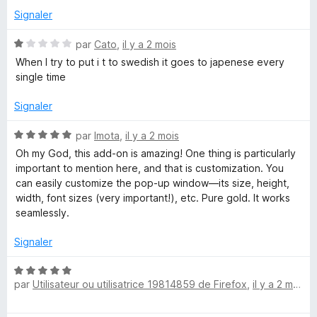
a
Signaler
N
t
par
Cato
,
il y a 2 mois
o
When I try to put i t to swedish it goes to japenese every
t
single time
e
é
1
Signaler
s
u
N
par
Imota
,
il y a 2 mois
r
o
Oh my God, this add-on is amazing! One thing is particularly
5
t
important to mention here, and that is customization. You
é
can easily customize the pop-up window—its size, height,
5
width, font sizes (very important!), etc. Pure gold. It works
s
seamlessly.
u
r
Signaler
5
N
par
Utilisateur ou utilisatrice 19814859 de Firefox
,
il y a 2 mois
o
t
é