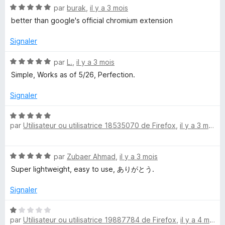
N
par
burak
,
il y a 3 mois
5
o
s
better than google's official chromium extension
t
u
é
r
Signaler
5
5
s
N
par
L.
,
il y a 3 mois
u
o
Simple, Works as of 5/26, Perfection.
r
t
5
é
Signaler
5
s
N
u
par
Utilisateur ou utilisatrice 18535070 de Firefox
,
il y a 3 mois
o
r
t
5
é
N
par
Zubaer Ahmad
,
il y a 3 mois
5
o
s
Super lightweight, easy to use, ありがとう.
t
u
é
r
Signaler
5
5
s
N
u
par
Utilisateur ou utilisatrice 19887784 de Firefox
,
il y a 4 mois
o