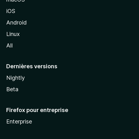
M
iOS
o
z
Android
i
Linux
l
All
l
a
Dernières versions
Nightly
Beta
Firefox pour entreprise
Enterprise