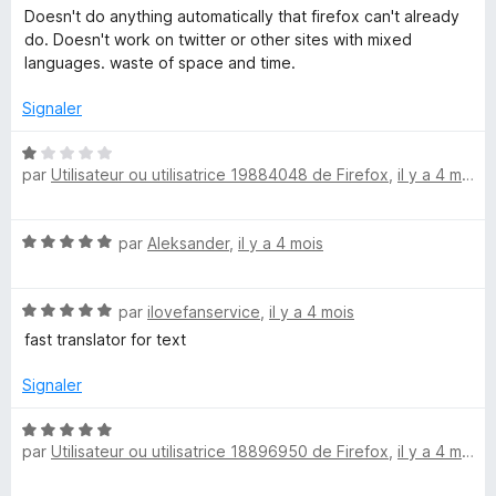
r
t
Doesn't do anything automatically that firefox can't already
5
é
do. Doesn't work on twitter or other sites with mixed
1
languages. waste of space and time.
s
u
Signaler
r
5
N
par
Utilisateur ou utilisatrice 19884048 de Firefox
,
il y a 4 mois
o
t
é
N
par
Aleksander
,
il y a 4 mois
1
o
s
t
u
N
é
par
ilovefanservice
,
il y a 4 mois
r
o
5
5
fast translator for text
t
s
é
u
Signaler
5
r
s
5
N
u
par
Utilisateur ou utilisatrice 18896950 de Firefox
,
il y a 4 mois
o
r
t