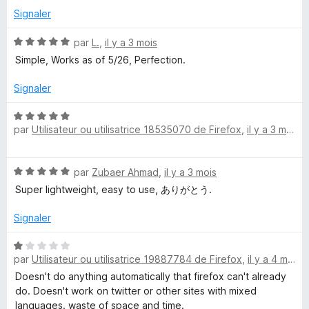
é
r
Signaler
5
5
s
N
par
L.
,
il y a 3 mois
u
o
Simple, Works as of 5/26, Perfection.
r
t
5
é
Signaler
5
s
N
u
par
Utilisateur ou utilisatrice 18535070 de Firefox
,
il y a 3 mois
o
r
t
5
é
N
par
Zubaer Ahmad
,
il y a 3 mois
5
o
s
Super lightweight, easy to use, ありがとう.
t
u
é
r
Signaler
5
5
s
N
u
par
Utilisateur ou utilisatrice 19887784 de Firefox
,
il y a 4 mois
o
r
t
Doesn't do anything automatically that firefox can't already
5
é
do. Doesn't work on twitter or other sites with mixed
1
languages. waste of space and time.