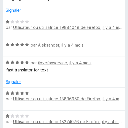
s
u
Signaler
r
5
N
par
Utilisateur ou utilisatrice 19884048 de Firefox
,
il y a 4 mois
o
t
é
N
par
Aleksander
,
il y a 4 mois
1
o
s
t
u
N
é
par
ilovefanservice
,
il y a 4 mois
r
o
5
5
fast translator for text
t
s
é
u
Signaler
5
r
s
5
N
u
par
Utilisateur ou utilisatrice 18896950 de Firefox
,
il y a 4 mois
o
r
t
5
é
N
5
par
Utilisateur ou utilisatrice 18274076 de Firefox
,
il y a 4 mois
o
s