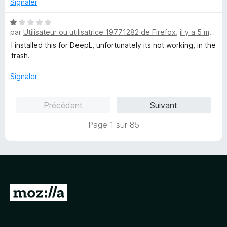
u
Signaler
5
r
s
5
N
u
par
Utilisateur ou utilisatrice 19771282 de Firefox
,
il y a 5 mois
o
r
t
I installed this for DeepL, unfortunately its not working, in the
5
é
trash.
1
s
Signaler
u
r
Précédent
Suivant
5
Page 1 sur 85
A
l
l