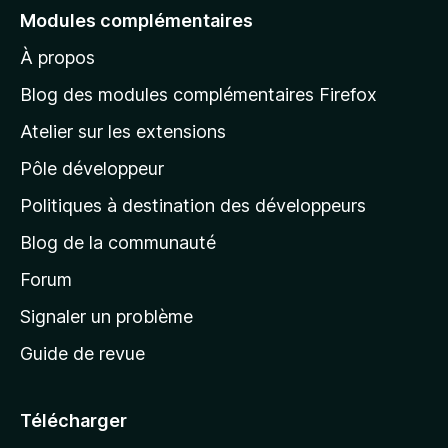
e
Modules complémentaires
r
À propos
à
l
Blog des modules complémentaires Firefox
a
Atelier sur les extensions
p
Pôle développeur
a
g
Politiques à destination des développeurs
e
Blog de la communauté
d
’
Forum
a
Signaler un problème
c
Guide de revue
c
u
e
Télécharger
i