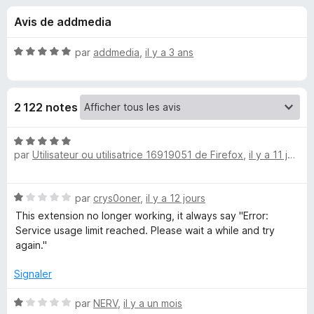
u
5
g
Avis de addmedia
a
e
t
N
par
addmedia
,
il y a 3 ans
e
s
o
u
t
é
r
p
2 122 notes
5
F
s
i
o
u
N
r
r
par
Utilisateur ou utilisatrice 16919051 de Firefox
,
il y a 11 jours
o
e
u
5
t
f
é
o
N
par
crys0oner
,
il y a 12 jours
5
r
o
x
s
This extension no longer working, it always say "Error:
t
u
Service usage limit reached. Please wait a while and try
S
é
r
again."
1
5
i
s
Signaler
u
r
m
N
par
NERV
,
il y a un mois