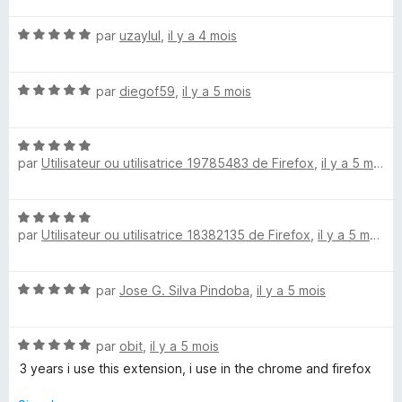
t
u
é
r
N
par
uzaylul
,
il y a 4 mois
1
5
o
s
t
u
N
é
par
diegof59
,
il y a 5 mois
r
o
5
5
t
s
N
é
u
par
Utilisateur ou utilisatrice 19785483 de Firefox
,
il y a 5 mois
o
5
r
t
s
5
é
u
N
5
r
par
Utilisateur ou utilisatrice 18382135 de Firefox
,
il y a 5 mois
o
s
5
t
u
é
r
N
par
Jose G. Silva Pindoba
,
il y a 5 mois
5
5
o
s
t
u
N
é
par
obit
,
il y a 5 mois
r
o
5
5
3 years i use this extension, i use in the chrome and firefox
t
s
é