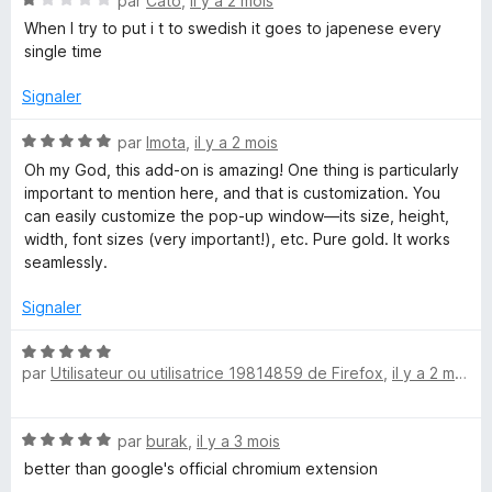
par
Cato
,
il y a 2 mois
a
o
o
When I try to put i t to swedish it goes to japenese every
p
t
single time
p
t
é
e
1
Signaler
r
s
e
p
u
N
par
Imota
,
il y a 2 mois
o
r
o
Oh my God, this add-on is amazing! One thing is particularly
u
5
t
important to mention here, and that is customization. You
r
é
can easily customize the pop-up window—its size, height,
a
5
width, font sizes (very important!), etc. Pure gold. It works
f
s
seamlessly.
f
u
i
r
Signaler
c
5
h
N
e
par
Utilisateur ou utilisatrice 19814859 de Firefox
,
il y a 2 mois
o
r
t
é
N
par
burak
,
il y a 3 mois
5
o
s
better than google's official chromium extension
t
u