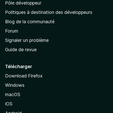
Pôle développeur
a
g
Politiques à destination des développeurs
e
Blog de la communauté
d
’
Forum
a
Signaler un problème
c
Guide de revue
c
u
e
Télécharger
i
Download Firefox
l
Windows
d
e
macOS
M
iOS
o
z