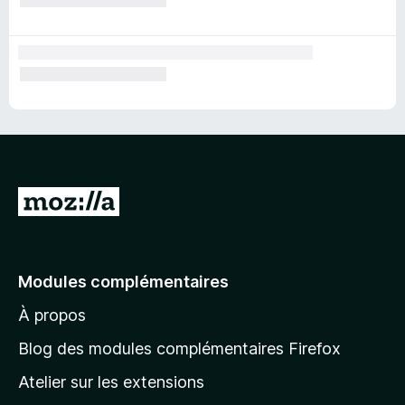
A
l
l
e
Modules complémentaires
r
À propos
à
l
Blog des modules complémentaires Firefox
a
Atelier sur les extensions
p