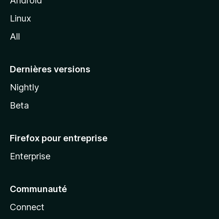
Android
i
Linux
l
All
l
a
Dernières versions
Nightly
Beta
Firefox pour entreprise
Enterprise
Communauté
Connect