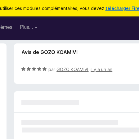
utiliser ces modules complémentaires, vous devez
télécharger Fir
hèmes
Plus…
Avis de GOZO KOAMIVI
N
par
GOZO KOAMIVI
,
il y a un an
o
t
é
5
s
u
r
5