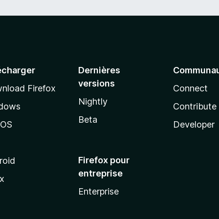
écharger
Dernières
Communau
versions
nload Firefox
Connect
Nightly
dows
Contribute
Beta
cOS
Developer
Firefox pour
roid
entreprise
ux
Enterprise