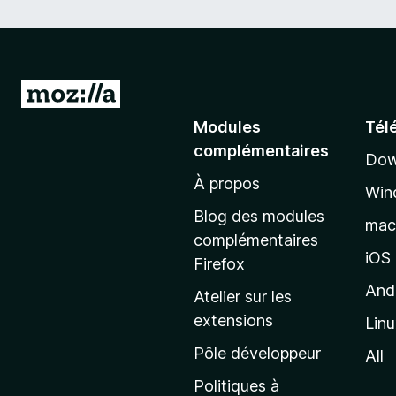
A
l
Modules
Tél
l
complémentaires
Dow
e
À propos
r
Win
à
Blog des modules
ma
l
complémentaires
a
iOS
Firefox
p
And
Atelier sur les
a
extensions
Lin
g
e
Pôle développeur
All
d
Politiques à