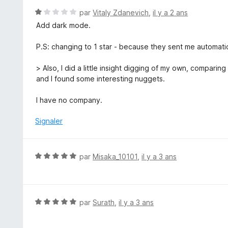
5
N
par
Vitaly Zdanevich
,
il y a 2 ans
s
o
Add dark mode.
u
t
r
é
P.S: changing to 1 star - because they sent me automatic
5
1
s
> Also, I did a little insight digging of my own, compar
u
and I found some interesting nuggets.
r
5
I have no company.
Signaler
N
par
Misaka_10101
,
il y a 3 ans
o
t
é
5
N
par
Surath
,
il y a 3 ans
s
o
u
t