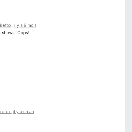
Firefox
,
il y a 9 mois
It shows "Oops!
"
irefox
,
il y a un an