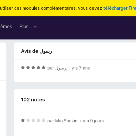
utiliser ces modules complémentaires, vous devez
télécharger Fir
hèmes
Plus…
Avis de رسول
N
par
رسول
,
il y a 7 ans
o
t
é
5
102 notes
s
u
r
5
N
par
MaxShokin
,
il y a 9 jours
o
t