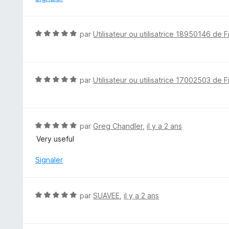
5
s
u
N
par
Utilisateur ou utilisatrice 18950146 de F
r
o
5
t
é
5
N
par
Utilisateur ou utilisatrice 17002503 de F
s
o
u
t
r
é
5
5
N
par
Greg Chandler
,
il y a 2 ans
s
o
Very useful
u
t
r
é
Signaler
5
5
s
u
N
par
SUAVEE
,
il y a 2 ans
r
o
5
t
é