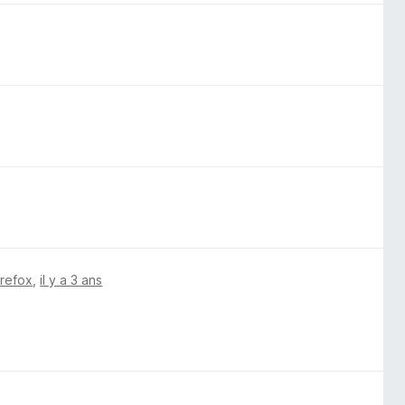
irefox
,
il y a 3 ans