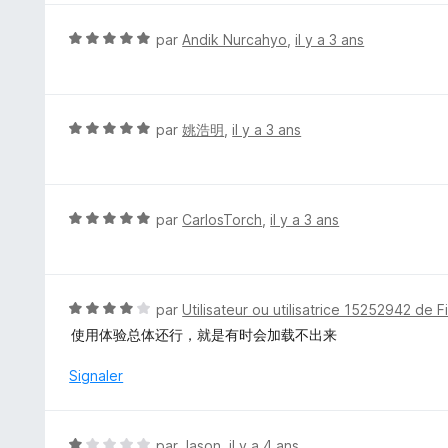
r
é
5
5
N
par
Andik Nurcahyo
,
il y a 3 ans
s
o
u
t
r
é
5
5
N
par
姚浩明
,
il y a 3 ans
s
o
u
t
r
é
5
5
N
par
CarlosTorch
,
il y a 3 ans
s
o
u
t
r
é
5
5
N
par
Utilisateur ou utilisatrice 15252942 de F
s
o
使用体验总体还行，就是有时会加载不出来
u
t
r
é
Signaler
5
4
s
u
N
par
Jason
,
il y a 4 ans