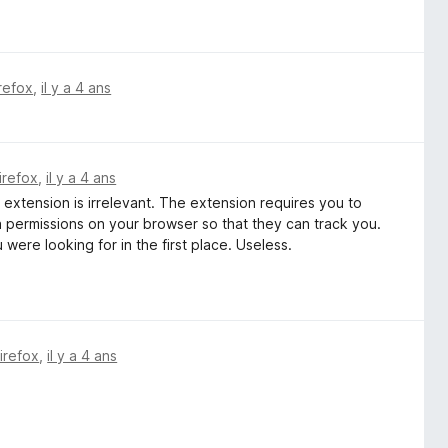
irefox
,
il y a 4 ans
irefox
,
il y a 4 ans
he extension is irrelevant. The extension requires you to
ra permissions on your browser so that they can track you.
were looking for in the first place. Useless.
Firefox
,
il y a 4 ans