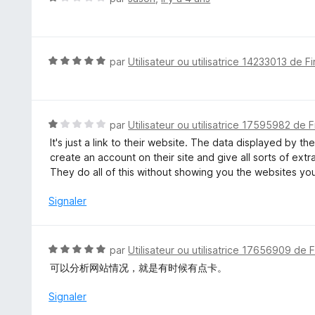
r
o
5
t
é
1
N
par
Utilisateur ou utilisatrice 14233013 de F
s
o
u
t
r
é
5
5
N
par
Utilisateur ou utilisatrice 17595982 de F
s
o
It's just a link to their website. The data displayed by t
u
t
create an account on their site and give all sorts of ext
r
é
They do all of this without showing you the websites you 
5
1
s
Signaler
u
r
5
N
par
Utilisateur ou utilisatrice 17656909 de 
o
可以分析网站情况，就是有时候有点卡。
t
é
Signaler
5