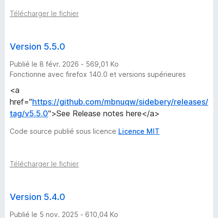
v
Télécharger le fichier
e
Version 5.5.0
r
Publié le 8 févr. 2026 - 569,01 Ko
s
Fonctionne avec firefox 140.0 et versions supérieures
<a
i
href="
https://github.com/mbnuqw/sidebery/releases/
tag/v5.5.0
">See Release notes here</a>
o
Code source publié sous licence
Licence MIT
n
s
Télécharger le fichier
Version 5.4.0
Publié le 5 nov. 2025 - 610,04 Ko