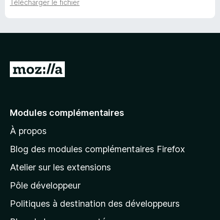
Télécharger le fichier
A
l
l
e
Modules complémentaires
r
À propos
à
l
Blog des modules complémentaires Firefox
a
Atelier sur les extensions
p
Pôle développeur
a
g
Politiques à destination des développeurs
e