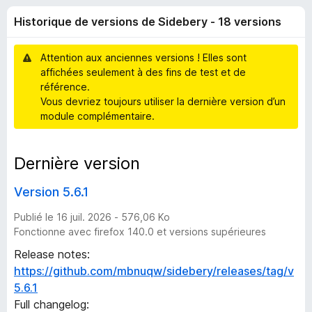
i
5
g
Historique de versions de Sidebery - 18 versions
a
q
t
Attention aux anciennes versions ! Elles sont
e
u
affichées seulement à des fins de test et de
u
référence.
r
e
Vous devriez toujours utiliser la dernière version d’un
F
module complémentaire.
i
d
r
Dernière version
e
e
f
Version 5.6.1
o
v
x
Publié le 16 juil. 2026 - 576,06 Ko
Fonctionne avec firefox 140.0 et versions supérieures
e
Release notes:
r
https://github.com/mbnuqw/sidebery/releases/tag/v
5.6.1
s
Full changelog: