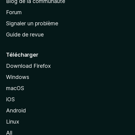
Blog de la communauté
d
’
Forum
a
Signaler un problème
c
Guide de revue
c
u
e
Télécharger
i
Download Firefox
l
Windows
d
e
macOS
M
iOS
o
z
Android
i
Linux
l
All
l