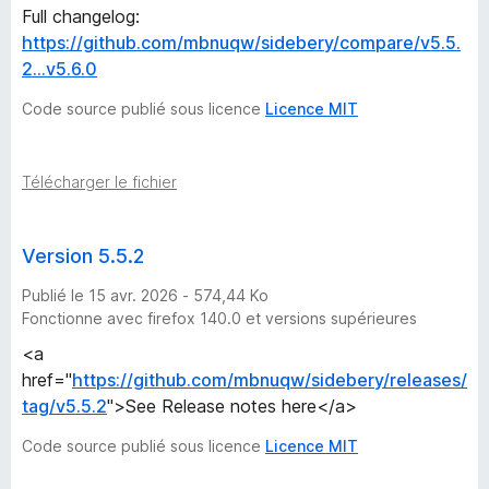
e
Full changelog:
https://github.com/mbnuqw/sidebery/compare/v5.5.
b
2...v5.6.0
Code source publié sous licence
Licence MIT
e
r
Télécharger le fichier
y
Version 5.5.2
-
Publié le 15 avr. 2026 - 574,44 Ko
Fonctionne avec firefox 140.0 et versions supérieures
1
<a
href="
https://github.com/mbnuqw/sidebery/releases/
8
tag/v5.5.2
">See Release notes here</a>
Code source publié sous licence
Licence MIT