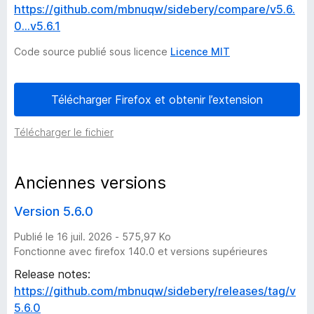
https://github.com/mbnuqw/sidebery/compare/v5.6.
i
0...v5.6.1
Code source publié sous licence
Licence MIT
o
n
Télécharger Firefox et obtenir l’extension
s
Télécharger le fichier
d
Anciennes versions
e
Version 5.6.0
S
Publié le 16 juil. 2026 - 575,97 Ko
Fonctionne avec firefox 140.0 et versions supérieures
i
Release notes:
d
https://github.com/mbnuqw/sidebery/releases/tag/v
5.6.0