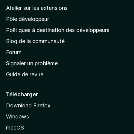
a
Atelier sur les extensions
p
p
Pôle développeur
a
p
g
Politiques à destination des développeurs
e
i
Blog de la communauté
d
’
Forum
n
a
Signaler un problème
g
c
Guide de revue
c
C
u
e
Télécharger
a
i
Download Firefox
l
r
Windows
d
t
e
macOS
M