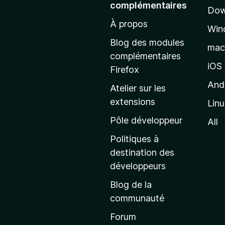
complémentaires
Dow
e
À propos
r
Win
à
Blog des modules
ma
l
complémentaires
a
iOS
Firefox
p
And
Atelier sur les
a
extensions
Lin
g
e
Pôle développeur
All
d
Politiques à
’
destination des
a
développeurs
c
Blog de la
c
communauté
u
e
Forum