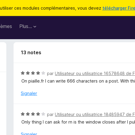
utiliser ces modules complémentaires, vous devez
télécharger Fir
hèmes
Plus…
13 notes
N
par
Utilisateur ou utilisatrice 16578648 de 
o
On piaille.fr I can write 666 characters on a post. With 
t
é
Signaler
4
s
u
N
par
Utilisateur ou utilisatrice 18485947 de 
r
o
Only thing I can ask for rn is the window closes after I pu
5
t
é
Signaler