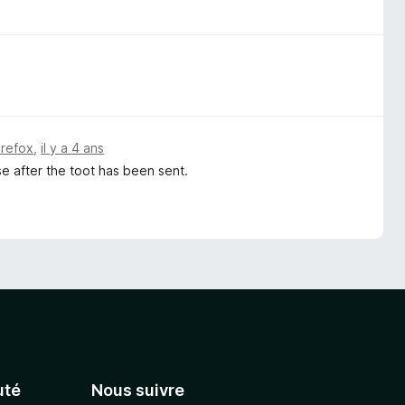
irefox
,
il y a 4 ans
se after the toot has been sent.
té
Nous suivre