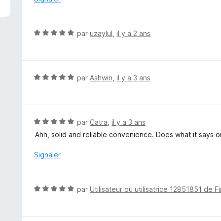
4
s
u
N
par
uzaylul
,
il y a 2 ans
r
o
5
t
é
5
N
par
Ashwin
,
il y a 3 ans
s
o
u
t
r
é
5
5
N
par
Catra
,
il y a 3 ans
s
o
Ahh, solid and reliable convenience. Does what it says on
u
t
r
é
Signaler
5
5
s
u
N
par
Utilisateur ou utilisatrice 12851851 de F
r
o
5
t
é