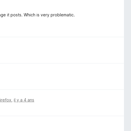
ge it posts. Which is very problematic.
Firefox
,
il y a 4 ans