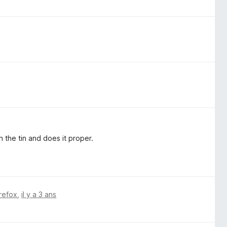
 the tin and does it proper.
irefox
,
il y a 3 ans