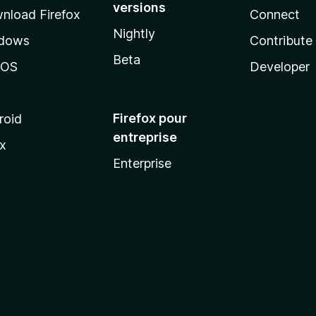
versions
nload Firefox
Connect
Nightly
dows
Contribute
Beta
cOS
Developer
Firefox pour
roid
entreprise
ux
Enterprise