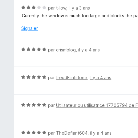
5
N
par
t-low
,
il y a 3 ans
s
o
Curently the window is much too large and blocks the pa
u
t
r
é
Signaler
5
3
s
u
N
par
crismblog
,
il y a 4 ans
r
o
5
t
é
5
N
par
freudFlintstone
,
il y a 4 ans
s
o
u
t
r
é
5
5
N
par
Utilisateur ou utilisatrice 17705794 de 
s
o
u
t
r
é
5
5
N
par
TheDefiant604
,
il y a 4 ans
s