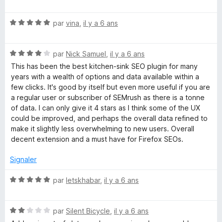
t
é
N
par
vina
,
il y a 6 ans
5
o
s
t
u
N
é
par
Nick Samuel
,
il y a 6 ans
r
o
5
5
This has been the best kitchen-sink SEO plugin for many
t
s
years with a wealth of options and data available within a
é
u
few clicks. It's good by itself but even more useful if you are
4
r
a regular user or subscriber of SEMrush as there is a tonne
s
5
of data. I can only give it 4 stars as I think some of the UX
u
could be improved, and perhaps the overall data refined to
r
make it slightly less overwhelming to new users. Overall
5
decent extension and a must have for Firefox SEOs.
Signaler
N
par
letskhabar
,
il y a 6 ans
o
t
N
é
par
Silent Bicycle
,
il y a 6 ans
o
5