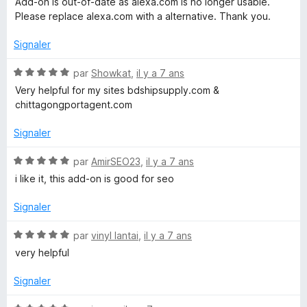
Add-on is out-of-date as alexa.com is no longer usable.
t
s
Please replace alexa.com with a alternative. Thank you.
é
u
2
r
Signaler
s
5
u
N
par
Showkat
,
il y a 7 ans
r
o
Very helpful for my sites bdshipsupply.com &
5
t
chittagongportagent.com
é
5
Signaler
s
u
N
par
AmirSEO23
,
il y a 7 ans
r
o
i like it, this add-on is good for seo
5
t
é
Signaler
5
s
N
par
vinyl lantai
,
il y a 7 ans
u
o
very helpful
r
t
5
é
Signaler
5
s