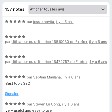
u
5
g
157 notes
a
e
t
N
par
jessie novita
,
il y a 5 ans
e
s
o
u
t
r
p
N
é
F
par
Utilisateur ou utilisatrice 16510080 de Firefox
,
il y a 6 ans
o
5
i
t
o
s
r
é
u
N
5
r
e
u
par
Utilisateur ou utilisatrice 16472757 de Firefox
,
il y a 6 ans
o
s
5
f
t
u
o
r
é
r
x
N
par
Septian Maulana
,
il y a 6 ans
5
5
o
s
Best tools SEO
S
t
u
é
r
Signaler
e
5
5
s
N
par
Steven Lu Cong
,
il y a 6 ans
o
u
o
very useful and easy to use