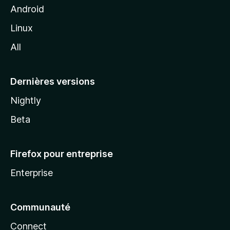
z
Android
i
Linux
l
All
l
a
Dernières versions
Nightly
Beta
Firefox pour entreprise
Enterprise
Communauté
Connect