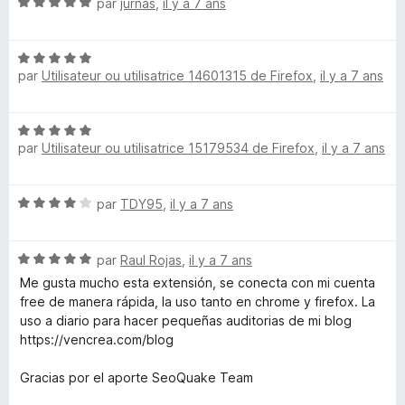
N
par
jurnas
,
il y a 7 ans
u
o
r
t
5
N
é
par
Utilisateur ou utilisatrice 14601315 de Firefox
,
il y a 7 ans
o
5
t
s
é
u
N
5
r
par
Utilisateur ou utilisatrice 15179534 de Firefox
,
il y a 7 ans
o
s
5
t
u
é
r
N
par
TDY95
,
il y a 7 ans
5
5
o
s
t
u
N
é
par
Raul Rojas
,
il y a 7 ans
r
o
4
5
Me gusta mucho esta extensión, se conecta con mi cuenta
t
s
free de manera rápida, la uso tanto en chrome y firefox. La
é
u
uso a diario para hacer pequeñas auditorias de mi blog
5
r
https://vencrea.com/blog
s
5
u
Gracias por el aporte SeoQuake Team
r