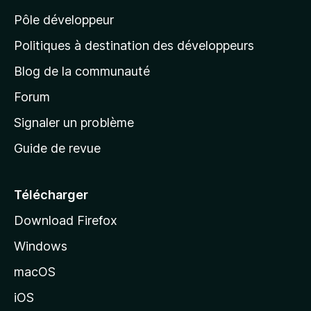
p
Pôle développeur
a
g
Politiques à destination des développeurs
e
Blog de la communauté
d
’
Forum
a
Signaler un problème
c
Guide de revue
c
u
e
Télécharger
i
Download Firefox
l
Windows
d
e
macOS
M
iOS
o