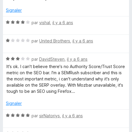
r
t
5
Q
é
Signaler
5
s
N
par
vishal
,
il y a 6 ans
u
u
o
r
t
a
5
N
é
par
United Brothers
,
il y a 6 ans
o
4
k
t
s
N
é
par
DavidSteven
,
il y a 6 ans
u
o
1
e
r
It's ok. I can't believe there's no Authority Score/Trust Score
t
s
5
metric on the SEO bar. I'm a SEMRush subscriber and this is
é
u
the most important metric, i can't understand why it's only
S
3
r
available on the SERP overlay. With Mozbar unavailable, it's
s
5
tough to be an SEO using Firefox...
E
u
r
Signaler
O
5
N
par
sirNatoriys
,
il y a 6 ans
o
e
t