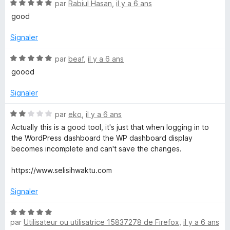
N
é
par
Rabiul Hasan
,
il y a 6 ans
x
o
5
good
t
s
t
é
u
Signaler
5
r
e
s
5
N
par
beaf
,
il y a 6 ans
u
o
goood
r
t
n
5
é
Signaler
5
s
s
N
par
eko
,
il y a 6 ans
u
o
Actually this is a good tool, it's just that when logging in to
i
r
t
the WordPress dashboard the WP dashboard display
5
é
becomes incomplete and can't save the changes.
o
2
s
https://www.selisihwaktu.com
u
n
r
Signaler
5
N
par
Utilisateur ou utilisatrice 15837278 de Firefox
,
il y a 6 ans
o