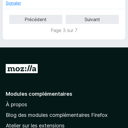
5
Signaler
Précédent
Suivant
Page 3 sur 7
A
l
l
e
Modules complémentaires
r
À propos
à
l
Blog des modules complémentaires Firefox
a
Atelier sur les extensions