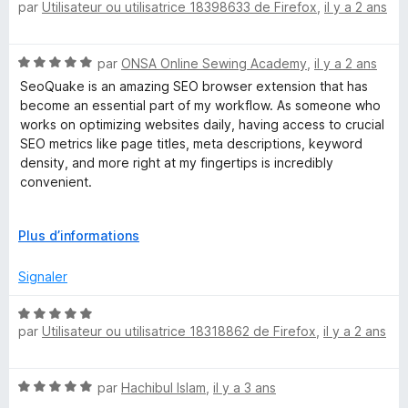
par
Utilisateur ou utilisatrice 18398633 de Firefox
,
il y a 2 ans
o
s
t
u
é
r
N
par
ONSA Online Sewing Academy
,
il y a 2 ans
1
5
o
s
SeoQuake is an amazing SEO browser extension that has
t
u
become an essential part of my workflow. As someone who
é
r
works on optimizing websites daily, having access to crucial
5
5
SEO metrics like page titles, meta descriptions, keyword
s
density, and more right at my fingertips is incredibly
u
convenient.
r
5
The built-in SEO audit tool is a game-changer, allowing me to
D
Plus d’informations
quickly identify issues on pages and fix them promptly. From
é
broken links to site speed problems, SeoQuake catches
v
Signaler
everything and provides clear recommendations.
e
l
N
What I love most is how user-friendly and intuitive the
o
par
Utilisateur ou utilisatrice 18318862 de Firefox
,
il y a 2 ans
o
extension is. The interface is clean and easy to navigate,
p
t
and the customization options let me tailor it to my specific
p
é
needs. Plus, the regular updates ensure I always have
N
e
par
Hachibul Islam
,
il y a 3 ans
5
access to the latest SEO insights and features.
o
r