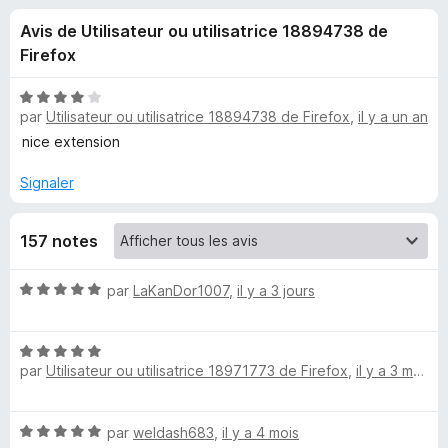
u
5
g
Avis de Utilisateur ou utilisatrice 18894738 de
a
e
Firefox
t
e
s
N
u
par
Utilisateur ou utilisatrice 18894738 de Firefox
,
il y a un an
o
r
t
nice extension
p
é
F
4
Signaler
i
o
s
r
u
e
u
157 notes
r
f
5
o
r
N
par
LaKanDor1007
,
il y a 3 jours
x
o
t
S
N
é
par
Utilisateur ou utilisatrice 18971773 de Firefox
,
il y a 3 mois
o
5
e
t
s
é
u
o
N
par
weldash683
,
il y a 4 mois
5
r