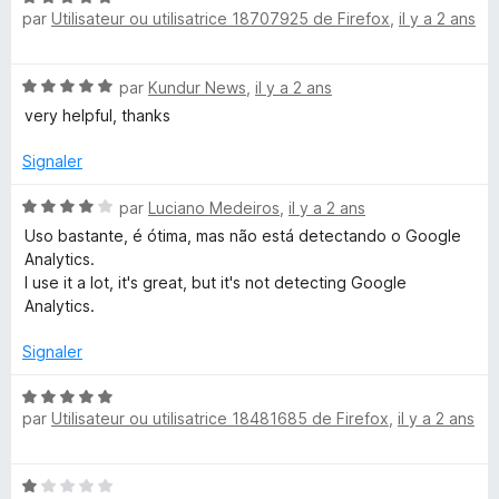
r
x
par
Utilisateur ou utilisatrice 18707925 de Firefox
,
il y a 2 ans
o
5
5
t
s
é
u
t
N
par
Kundur News
,
il y a 2 ans
5
r
o
s
5
very helpful, thanks
e
t
u
é
r
Signaler
n
5
5
s
N
par
Luciano Medeiros
,
il y a 2 ans
u
s
o
Uso bastante, é ótima, mas não está detectando o Google
r
t
Analytics.
5
é
I use it a lot, it's great, but it's not detecting Google
i
4
Analytics.
s
o
u
Signaler
r
n
5
N
par
Utilisateur ou utilisatrice 18481685 de Firefox
,
il y a 2 ans
o
t
é
N
5