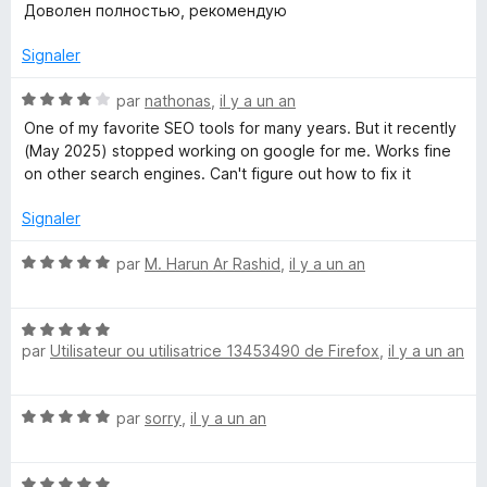
o
s
5
Доволен полностью, рекомендую
t
u
Q
é
r
Signaler
5
5
u
s
N
par
nathonas
,
il y a un an
u
o
One of my favorite SEO tools for many years. But it recently
a
r
t
(May 2025) stopped working on google for me. Works fine
5
é
on other search engines. Can't figure out how to fix it
k
4
s
Signaler
u
e
r
N
par
M. Harun Ar Rashid
,
il y a un an
5
o
S
t
N
é
E
par
Utilisateur ou utilisatrice 13453490 de Firefox
,
il y a un an
o
5
t
s
O
é
u
N
par
sorry
,
il y a un an
5
r
o
s
5
e
t
u
N
é