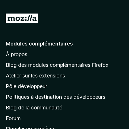
A
l
l
e
Modules complémentaires
r
À propos
à
l
Blog des modules complémentaires Firefox
a
Atelier sur les extensions
p
Pôle développeur
a
g
Politiques à destination des développeurs
e
Blog de la communauté
d
’
Forum
a
Signaler un problème