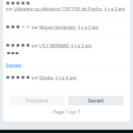
N
é
r
par
Utilisateur ou utilisatrice 17811193 de Firefox
,
il y a 3 ans
o
5
5
t
s
é
u
N
par
Miguel Hernandez
,
il y a 3 ans
5
r
o
s
5
t
u
N
é
par
LYLY BERNARD
,
il y a 3 ans
r
o
3
5
💋💋💋
t
s
é
u
Signaler
5
r
s
5
N
par
Devika
,
il y a 4 ans
u
o
r
t
5
é
Précédent
Suivant
5
s
Page 1 sur 7
u
r
5