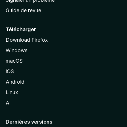
c
Guide de revue
c
u
e
Télécharger
i
Download Firefox
l
Windows
d
e
macOS
M
iOS
o
z
Android
i
Linux
l
All
l
a
Dernières versions